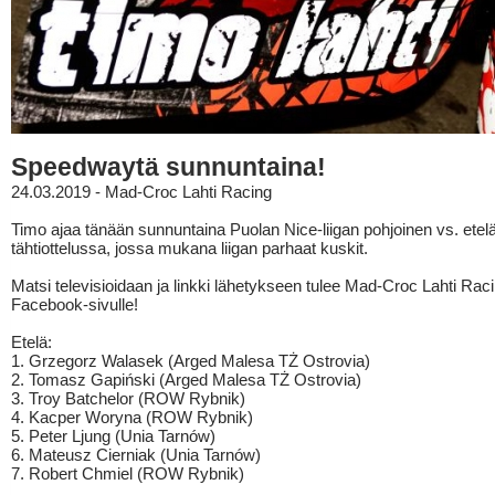
Speedwaytä sunnuntaina!
24.03.2019 - Mad-Croc Lahti Racing
Timo ajaa tänään sunnuntaina Puolan Nice-liigan pohjoinen vs. etel
tähtiottelussa, jossa mukana liigan parhaat kuskit.
Matsi televisioidaan ja linkki lähetykseen tulee Mad-Croc Lahti Rac
Facebook-sivulle!
Etelä:
1. Grzegorz Walasek (Arged Malesa TŻ Ostrovia)
2. Tomasz Gapiński (Arged Malesa TŻ Ostrovia)
3. Troy Batchelor (ROW Rybnik)
4. Kacper Woryna (ROW Rybnik)
5. Peter Ljung (Unia Tarnów)
6. Mateusz Cierniak (Unia Tarnów)
7. Robert Chmiel (ROW Rybnik)