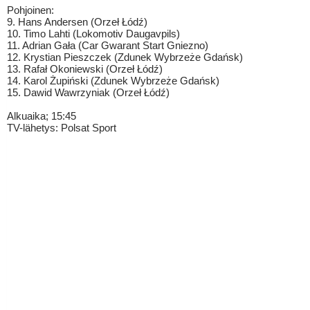
Pohjoinen:
9. Hans Andersen (Orzeł Łódź)
10. Timo Lahti (Lokomotiv Daugavpils)
11. Adrian Gała (Car Gwarant Start Gniezno)
12. Krystian Pieszczek (Zdunek Wybrzeże Gdańsk)
13. Rafał Okoniewski (Orzeł Łódź)
14. Karol Żupiński (Zdunek Wybrzeże Gdańsk)
15. Dawid Wawrzyniak (Orzeł Łódź)
Alkuaika; 15:45
TV-lähetys: Polsat Sport