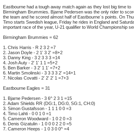
Eastbourne had a tough away match again as they lost big time to
Birmingham Brummies. Bjarne Pedersen was the only rider to score
the team and he scored almost half of Eastbourne´s points. On Th
Timo starts Swedish league, Friday he rides in England and Saturd
important race of the year, U-21 qualifier to World Championship se
Birmingham Brummies = 62
1. Chris Harris - R 2 3 2 =7
2. Jason Doyle - 2 1' 3 2' =8+2
3. Danny King - 3 2 3 3 3 =14
4. Josh Auty - 2' 1' 1 1 =5+2
5. Ben Barker - 3 2' 1 1' =7+2
6. Martin Smolinski - 3 3 3 3 2' =14+1
7. Nicolas Covatti - 2' 2' 2' 1 =7+3
Eastbourne Eagles = 31
1. Bjarne Pedersen - 3 6^ 2 3 1 =15
2. Adam Shields RR (DG:1, DG:0, SG:1, CH:0)
3. Simon Gustafsson - 1 1 1 0 0 =3
4. Timo Lahti - 0 0 1 0 =1
5. Cameron Woodward - 1 0 2 0 =3
6. Denis Gizatulin - 1 0 0 0 2 2 0 =5
7. Cameron Heeps - 1 0 3 0 0^ =4