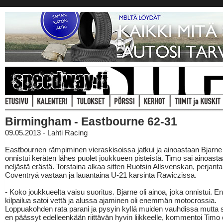
Birmingham - Eastbourne 62-31
09.05.2013 - Lahti Racing
Eastbournen rämpiminen vieraskisoissa jatkui ja ainoastaan Bjarn
onnistui keräten lähes puolet joukkueen pisteistä. Timo sai ainoast
neljästä erästä. Torstaina alkaa sitten Ruotsin Allsvenskan, perjanta
Coventryä vastaan ja lauantaina U-21 karsinta Rawiczissa.
- Koko joukkueelta vaisu suoritus. Bjarne oli ainoa, joka onnistui. E
kilpailua satoi vettä ja alussa ajaminen oli enemmän motocrossia.
Loppuakohden rata parani ja pysyin kyllä muiden vauhdissa mutta s
en päässyt edelleenkään riittävän hyvin liikkeelle, kommentoi Timo o