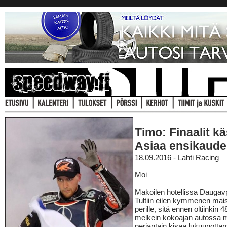
Timo: Finaalit käs
Asiaa ensikaude
18.09.2016 - Lahti Racing
Moi
Makoilen hotellissa Daugavp
Tultiin eilen kymmenen maiss
perille, sitä ennen oltiinkin 4
melkein kokoajan autossa m
perjantain kisaa lukuunottam