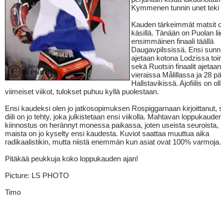
Kymmenen tunnin unet teki k
Kauden tärkeimmät matsit o
käsillä. Tänään on Puolan li
ensimmäinen finaali täällä
Daugavpilssissä. Ensi sunn
ajetaan kotona Lodzissa toi
sekä Ruotsin finaalit ajetaa
vieraissa Målillassa ja 28 p
Hallstavikissä. Ajofiilis on o
viimeiset viikot, tulokset puhuu kyllä puolestaan.
Ensi kaudeksi olen jo jatkosopimuksen Rospiggarnaan kirjoittanut, 
diili on jo tehty, joka julkistetaan ensi viikolla. Mahtavan loppukaud
kiinnostus on herännyt monessa paikassa, joten useista seuroista, 
maista on jo kyselty ensi kaudesta. Kuviot saattaa muuttua aika
radikaalistikin, mutta niistä enemmän kun asiat ovat 100% varmoja.
Pitäkää peukkuja koko loppukauden ajan!
Picture: LS PHOTO
Timo