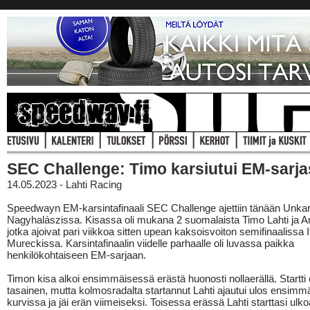
SEC Challenge: Timo karsiutui EM-sarja
14.05.2023 - Lahti Racing
Speedwayn EM-karsintafinaali SEC Challenge ajettiin tänään Unka
Nagyhalászissa. Kisassa oli mukana 2 suomalaista Timo Lahti ja An
jotka ajoivat pari viikkoa sitten upean kaksoisvoiton semifinaalissa I
Mureckissa. Karsintafinaalin viidelle parhaalle oli luvassa paikka
henkilökohtaiseen EM-sarjaan.
Timon kisa alkoi ensimmäisessä erästä huonosti nollaerällä. Startti o
tasainen, mutta kolmosradalta startannut Lahti ajautui ulos ensim
kurvissa ja jäi erän viimeiseksi. Toisessa erässä Lahti starttasi ulkoa