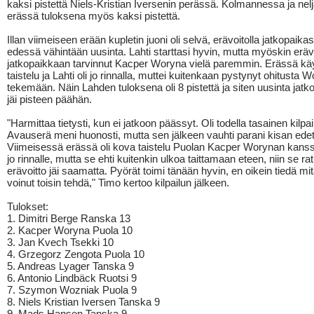
kaksi pistettä Niels-Kristian Iversenin perässä. Kolmannessa ja ne
erässä tuloksena myös kaksi pistettä.
Illan viimeiseen erään kupletin juoni oli selvä, erävoitolla jatkopaikast
edessä vähintään uusinta. Lahti starttasi hyvin, mutta myöskin eräv
jatkopaikkaan tarvinnut Kacper Woryna vielä paremmin. Erässä käyt
taistelu ja Lahti oli jo rinnalla, muttei kuitenkaan pystynyt ohitusta 
tekemään. Näin Lahden tuloksena oli 8 pistettä ja siten uusinta jatk
jäi pisteen päähän.
"Harmittaa tietysti, kun ei jatkoon päässyt. Oli todella tasainen kilpai
Avauserä meni huonosti, mutta sen jälkeen vauhti parani kisan ede
Viimeisessä erässä oli kova taistelu Puolan Kacper Worynan kans
jo rinnalle, mutta se ehti kuitenkin ulkoa taittamaan eteen, niin se r
erävoitto jäi saamatta. Pyörät toimi tänään hyvin, en oikein tiedä mit
voinut toisin tehdä," Timo kertoo kilpailun jälkeen.
Tulokset:
1. Dimitri Berge Ranska 13
2. Kacper Woryna Puola 10
3. Jan Kvech Tsekki 10
4. Grzegorz Zengota Puola 10
5. Andreas Lyager Tanska 9
6. Antonio Lindbäck Ruotsi 9
7. Szymon Wozniak Puola 9
8. Niels Kristian Iversen Tanska 9
9. Mads Hansen Tanska 9