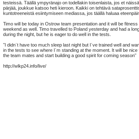
testeissä. Täällä ympyränajo on todellakin toisenlaista, jos et näiss
pärjää, joukkue katsoo heti kieroon. Kaikki on tehtävä sataprosentti
kuntotreeneistä esiintymiseen mediassa, jos täällä haluaa eteenpäi
Timo will be today in Ostrow team presentation and it will be fitness 
weekend as well. Timo travelled to Poland yesterday and had a long
during the night, but he is eager to do well in the tests.
"I didn´t have too much sleep last night but I´ve trained well and wan
in the tests to see where I´m standing at the moment. It will be nice 
the team mates and start building a good spirit for coming season"
http://wlkp24.info/live/