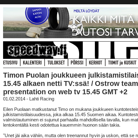
Timon Puolan joukkueen julkistamistila
15.45 alkaen netti TV:ssä! / Ostrow team
presentation on web tv 15.45 GMT +2
01.02.2014 - Lahti Racing
Eilen Puolaan matkustanut Timo on mukana joukkueen kuntotesteis
julkistamistilaisuudessa, joka alkaa 15.45 Suomen aikaa. Kuntotest
valmistautuminen ei sujunut parhaalla mahdollisella tavalla, kun ma
lentokentältä kesti odotettua kauemmin huonon sään takia.
"Unet jäi aika vähiin, mutta olen treenannut hyvin ja uskon, että se