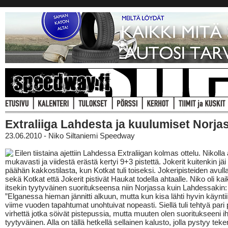
Extraliiga Lahdesta ja kuulumiset Norja
23.06.2010 - Niko Siltaniemi Speedway
Eilen tiistaina ajettiin Lahdessa Extraliigan kolmas ottelu. Nikolla 
mukavasti ja viidestä erästä kertyi 9+3 pistettä. Jokerit kuitenkin jäi
päähän kakkostilasta, kun Kotkat tuli toiseksi. Jokeripisteiden avull
sekä Kotkat että Jokerit pistivät Haukat todella ahtaalle. Niko oli kai
itsekin tyytyväinen suoritukseensa niin Norjassa kuin Lahdessakin:
”Elganessa hieman jännitti alkuun, mutta kun kisa lähti hyvin käyntii
viime vuoden tapahtumat unohtuivat nopeasti. Siellä tuli tehtyä pari 
virhettä jotka söivät pistepussia, mutta muuten olen suoritukseeni i
tyytyväinen. Alla on tällä hetkellä sellainen kalusto, jolla pystyy te