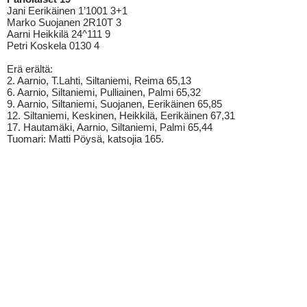
Jani Eerikäinen 1’1001 3+1
Marko Suojanen 2R10T 3
Aarni Heikkilä 24^111 9
Petri Koskela 0130 4
Erä erältä:
2. Aarnio, T.Lahti, Siltaniemi, Reima 65,13
6. Aarnio, Siltaniemi, Pulliainen, Palmi 65,32
9. Aarnio, Siltaniemi, Suojanen, Eerikäinen 65,85
12. Siltaniemi, Keskinen, Heikkilä, Eerikäinen 67,31
17. Hautamäki, Aarnio, Siltaniemi, Palmi 65,44
Tuomari: Matti Pöysä, katsojia 165.