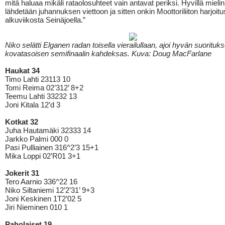
mitä haluaa mikäli rataolosuhteet vain antavat periksi. Hyvillä mielin
lähdetään juhannuksen viettoon ja sitten onkin Moottoriliiton harjoitus
alkuviikosta Seinäjoella.”
Niko selätti Elganen radan toisella vierailullaan, ajoi hyvän suoritukse
kovatasoisen semifinaalin kahdeksas. Kuva: Doug MacFarlane
Haukat 34
Timo Lahti 23113 10
Tomi Reima 02’312’ 8+2
Teemu Lahti 33232 13
Joni Kitala 12’d 3
Kotkat 32
Juha Hautamäki 32333 14
Jarkko Palmi 000 0
Pasi Pulliainen 316^2’3 15+1
Mika Loppi 02’R01 3+1
Jokerit 31
Tero Aarnio 336^22 16
Niko Siltaniemi 12’2’31’ 9+3
Joni Keskinen 1T2’02 5
Jiri Nieminen 010 1
Paholaiset 19