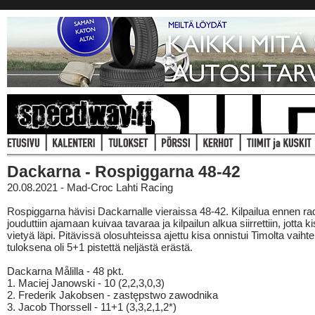
Dackarna - Rospiggarna 48-42
20.08.2021 - Mad-Croc Lahti Racing
Rospiggarna hävisi Dackarnalle vieraissa 48-42. Kilpailua ennen rad
jouduttiin ajamaan kuivaa tavaraa ja kilpailun alkua siirrettiin, jotta ki
vietyä läpi. Pitävissä olosuhteissa ajettu kisa onnistui Timolta vaihte
tuloksena oli 5+1 pistettä neljästä erästä.
Dackarna Målilla - 48 pkt.
1. Maciej Janowski - 10 (2,2,3,0,3)
2. Frederik Jakobsen - zastępstwo zawodnika
3. Jacob Thorssell - 11+1 (3,3,2,1,2*)