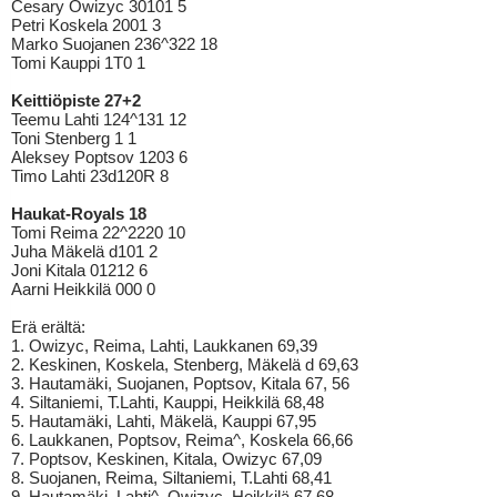
Cesary Owizyc 30101 5
Petri Koskela 2001 3
Marko Suojanen 236^322 18
Tomi Kauppi 1T0 1
Keittiöpiste 27+2
Teemu Lahti 124^131 12
Toni Stenberg 1 1
Aleksey Poptsov 1203 6
Timo Lahti 23d120R 8
Haukat-Royals 18
Tomi Reima 22^2220 10
Juha Mäkelä d101 2
Joni Kitala 01212 6
Aarni Heikkilä 000 0
Erä erältä:
1. Owizyc, Reima, Lahti, Laukkanen 69,39
2. Keskinen, Koskela, Stenberg, Mäkelä d 69,63
3. Hautamäki, Suojanen, Poptsov, Kitala 67, 56
4. Siltaniemi, T.Lahti, Kauppi, Heikkilä 68,48
5. Hautamäki, Lahti, Mäkelä, Kauppi 67,95
6. Laukkanen, Poptsov, Reima^, Koskela 66,66
7. Poptsov, Keskinen, Kitala, Owizyc 67,09
8. Suojanen, Reima, Siltaniemi, T.Lahti 68,41
9. Hautamäki, Lahti^, Owizyc, Heikkilä 67,68