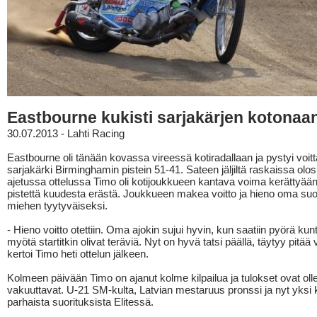
Eastbourne kukisti sarjakärjen kotonaa
30.07.2013 - Lahti Racing
Eastbourne oli tänään kovassa vireessä kotiradallaan ja pystyi voi
sarjakärki Birminghamin pistein 51-41. Sateen jäljiltä raskaissa olo
ajetussa ottelussa Timo oli kotijoukkueen kantava voima kerättyää
pistettä kuudesta erästä. Joukkueen makea voitto ja hieno oma suor
miehen tyytyväiseksi.
- Hieno voitto otettiin. Oma ajokin sujui hyvin, kun saatiin pyörä ku
myötä startitkin olivat teräviä. Nyt on hyvä tatsi päällä, täytyy pitää v
kertoi Timo heti ottelun jälkeen.
Kolmeen päivään Timo on ajanut kolme kilpailua ja tulokset ovat oll
vakuuttavat. U-21 SM-kulta, Latvian mestaruus pronssi ja nyt yksi
parhaista suorituksista Elitessä.