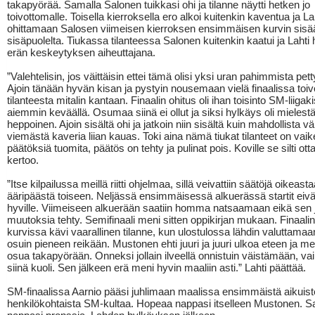
takapyörää. Samalla Salonen tuikkasi ohi ja tilanne näytti hetken jo
toivottomalle. Toisella kierroksella ero alkoi kuitenkin kaventua ja La
ohittamaan Salosen viimeisen kierroksen ensimmäisen kurvin sisä
sisäpuolelta. Tiukassa tilanteessa Salonen kuitenkin kaatui ja Lahti h
erän keskeytyksen aiheuttajana.
”Valehtelisin, jos väittäisin ettei tämä olisi yksi uran pahimmista pe
Ajoin tänään hyvän kisan ja pystyin nousemaan vielä finaalissa toi
tilanteesta mitalin kantaan. Finaalin ohitus oli ihan toisinto SM-liigak
aiemmin keväällä. Osumaa siinä ei ollut ja siksi hylkäys oli mielestä
heppoinen. Ajoin sisältä ohi ja jatkoin niin sisältä kuin mahdollista v
viemästä kaveria liian kauas. Toki aina nämä tiukat tilanteet on vaik
päätöksiä tuomita, päätös on tehty ja pulinat pois. Koville se silti otta
kertoo.
”Itse kilpailussa meillä riitti ohjelmaa, sillä veivattiin säätöjä oikeast
ääripäästä toiseen. Neljässä ensimmäisessä alkuerässä startit eivä
hyville. Viimeiseen alkuerään saatiin homma natsaamaan eikä sen 
muutoksia tehty. Semifinaali meni sitten oppikirjan mukaan. Finaali
kurvissa kävi vaarallinen tilanne, kun ulostulossa lähdin valuttamaa
osuin pieneen reikään. Mustonen ehti juuri ja juuri ulkoa eteen ja me
osua takapyörään. Onneksi jollain ilveellä onnistuin väistämään, va
siinä kuoli. Sen jälkeen erä meni hyvin maaliin asti.” Lahti päättää.
SM-finaalissa Aarnio pääsi juhlimaan maalissa ensimmäistä aikuis
henkilökohtaista SM-kultaa. Hopeaa nappasi itselleen Mustonen. S