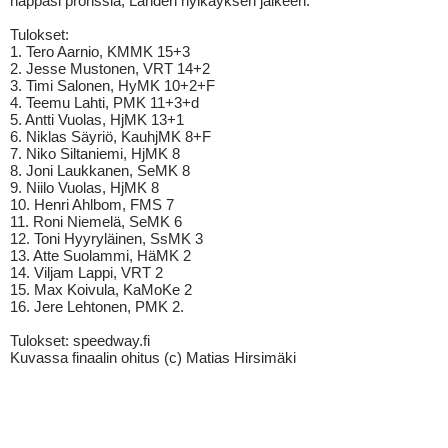
nappasi pronssia, Lahden hylkäyksen jälkeen.
Tulokset:
1. Tero Aarnio, KMMK 15+3
2. Jesse Mustonen, VRT 14+2
3. Timi Salonen, HyMK 10+2+F
4. Teemu Lahti, PMK 11+3+d
5. Antti Vuolas, HjMK 13+1
6. Niklas Säyriö, KauhjMK 8+F
7. Niko Siltaniemi, HjMK 8
8. Joni Laukkanen, SeMK 8
9. Niilo Vuolas, HjMK 8
10. Henri Ahlbom, FMS 7
11. Roni Niemelä, SeMK 6
12. Toni Hyyryläinen, SsMK 3
13. Atte Suolammi, HäMK 2
14. Viljam Lappi, VRT 2
15. Max Koivula, KaMoKe 2
16. Jere Lehtonen, PMK 2.
Tulokset: speedway.fi
Kuvassa finaalin ohitus (c) Matias Hirsimäki