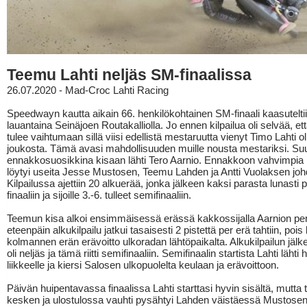
Teemu Lahti neljäs SM-finaalissa
26.07.2020 - Mad-Croc Lahti Racing
Speedwayn kautta aikain 66. henkilökohtainen SM-finaali kaasutelti
lauantaina Seinäjoen Routakalliolla. Jo ennen kilpailua oli selvää, et
tulee vaihtumaan sillä viisi edellistä mestaruutta vienyt Timo Lahti ol
joukosta. Tämä avasi mahdollisuuden muille nousta mestariksi. S
ennakkosuosikkina kisaan lähti Tero Aarnio. Ennakkoon vahvimpia 
löytyi useita Jesse Mustosen, Teemu Lahden ja Antti Vuolaksen johd
Kilpailussa ajettiin 20 alkuerää, jonka jälkeen kaksi parasta lunasti 
finaaliin ja sijoille 3.-6. tulleet semifinaaliin.
Teemun kisa alkoi ensimmäisessä erässä kakkossijalla Aarnion per
eteenpäin alkukilpailu jatkui tasaisesti 2 pistettä per erä tahtiin, pois
kolmannen erän erävoitto ulkoradan lähtöpaikalta. Alkukilpailun jälke
oli neljäs ja tämä riitti semifinaaliin. Semifinaalin startista Lahti lähti 
liikkeelle ja kiersi Salosen ulkopuolelta keulaan ja erävoittoon.
Päivän huipentavassa finaalissa Lahti starttasi hyvin sisältä, mutta t
kesken ja ulostulossa vauhti pysähtyi Lahden väistäessä Mustose