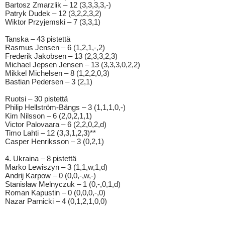
Bartosz Zmarzlik – 12 (3,3,3,3,-)
Patryk Dudek – 12 (3,2,2,3,2)
Wiktor Przyjemski – 7 (3,3,1)
Tanska – 43 pistettä
Rasmus Jensen – 6 (1,2,1,-,2)
Frederik Jakobsen – 13 (2,3,3,2,3)
Michael Jepsen Jensen – 13 (3,3,3,0,2,2)
Mikkel Michelsen – 8 (1,2,2,0,3)
Bastian Pedersen – 3 (2,1)
Ruotsi – 30 pistettä
Philip Hellström-Bängs – 3 (1,1,1,0,-)
Kim Nilsson – 6 (2,0,2,1,1)
Victor Palovaara – 6 (2,2,0,2,d)
Timo Lahti – 12 (3,3,1,2,3)**
Casper Henriksson – 3 (0,2,1)
4. Ukraina – 8 pistettä
Marko Lewiszyn – 3 (1,1,w,1,d)
Andrij Karpow – 0 (0,0,-,w,-)
Stanisław Melnyczuk – 1 (0,-,0,1,d)
Roman Kapustin – 0 (0,0,0,-,0)
Nazar Parnicki – 4 (0,1,2,1,0,0)