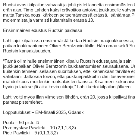
Ruotsi avasi kilpailun vahvasti ja johti pistetilannetta ensimmäisten
erän ajan. Timo Lahden kaksi erävoittoa antoivat joukkueelle vahva
mutta Tanska nousi kärkeen seitsemännessä erässä. Isäntämaa Puo
molemmista ja varmisti kultamitalin erässä 13.
Ensimmäinen edustus Ruotsin paidassa
Lahti ajoi kilpailussa ensimmäistä kertaa Ruotsin maajoukkueessa
paikan loukkaantuneen Oliver Berntzonin tilalle. Hän omaa sekä S
Ruotsin kansalaisuuden.
“Tämä oli minulle ensimmäinen kilpailu Ruotsin edustajana ja sain
joukkuepaikan Oliver Berntzonin loukkaantumisen seurauksena. U
kuitenkin tehneeni sellaisen suorituksen, ettei kenenkään tarvitse ep
valintaani. Jatkossa toivon, että joukkuepaikkoihin olisi tasaveroine
mahdollisuus muidenkin ruotsalaisten kanssa. Kisa meni kokonai
hyvin ja taakse jäi aika kovia ukkoja,” Lahti kertoi kilpailun jälkeen.
Lahti voitti myös illan viimeisen lähdön, erän 20, jossa kilpailivat fina
parhaat pistemiehet.
Lopputulokset – EM-finaali 2025, Gdansk
Puola – 50 pistettä
Przemysław Pawlicki – 10 (2,1,1,3,3)
Piotr Pawlicki – 9 (0,1,3,3,2)