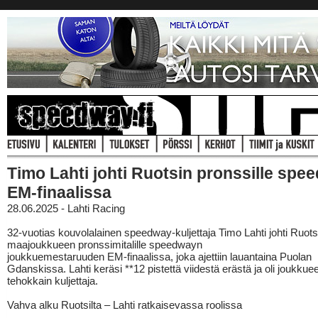
Timo Lahti johti Ruotsin pronssille sp
EM-finaalissa
28.06.2025 - Lahti Racing
32-vuotias kouvolalainen speedway-kuljettaja Timo Lahti johti Ruots
maajoukkueen pronssimitalille speedwayn
joukkuemestaruuden EM-finaalissa, joka ajettiin lauantaina Puolan
Gdanskissa. Lahti keräsi **12 pistettä viidestä erästä ja oli joukku
tehokkain kuljettaja.
Vahva alku Ruotsilta – Lahti ratkaisevassa roolissa