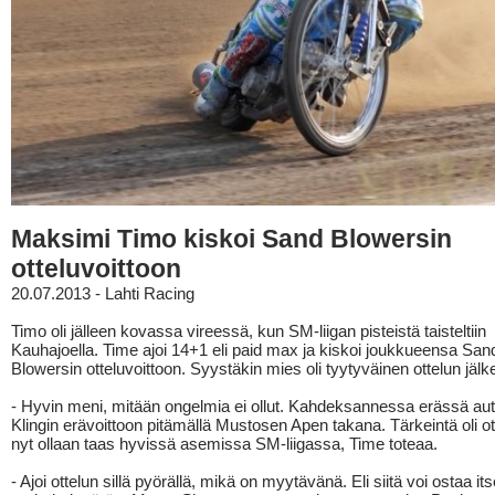
Maksimi Timo kiskoi Sand Blowersin
otteluvoittoon
20.07.2013 - Lahti Racing
Timo oli jälleen kovassa vireessä, kun SM-liigan pisteistä taisteltiin
Kauhajoella. Time ajoi 14+1 eli paid max ja kiskoi joukkueensa San
Blowersin otteluvoittoon. Syystäkin mies oli tyytyväinen ottelun jälk
- Hyvin meni, mitään ongelmia ei ollut. Kahdeksannessa erässä au
Klingin erävoittoon pitämällä Mustosen Apen takana. Tärkeintä oli ott
nyt ollaan taas hyvissä asemissa SM-liigassa, Time toteaa.
- Ajoi ottelun sillä pyörällä, mikä on myytävänä. Eli siitä voi ostaa its