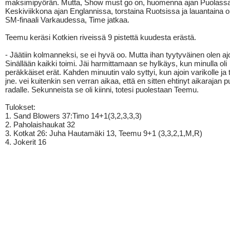
maksimipyörän. Mutta, Show must go on, huomenna ajan Puolassa
Keskiviikkona ajan Englannissa, torstaina Ruotsissa ja lauantaina 
SM-finaali Varkaudessa, Time jatkaa.
Teemu keräsi Kotkien riveissä 9 pistettä kuudesta erästä.
- Jäätiin kolmanneksi, se ei hyvä oo. Mutta ihan tyytyväinen olen aj
Sinällään kaikki toimi. Jäi harmittamaan se hylkäys, kun minulla oli
peräkkäiset erät. Kahden minuutin valo syttyi, kun ajoin varikolle ja
jne. vei kuitenkin sen verran aikaa, että en sitten ehtinyt aikarajan p
radalle. Sekunneista se oli kiinni, totesi puolestaan Teemu.
Tulokset:
1. Sand Blowers 37:Timo 14+1(3,2,3,3,3)
2. Paholaishaukat 32
3. Kotkat 26: Juha Hautamäki 13, Teemu 9+1 (3,3,2,1,M,R)
4. Jokerit 16