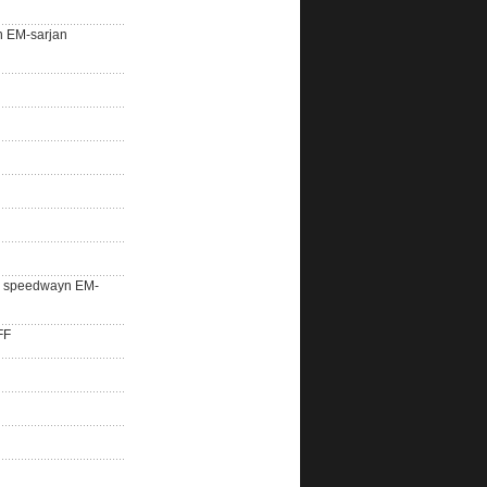
n EM-sarjan
lle speedwayn EM-
FF