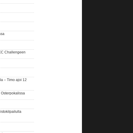
ssa
SEC Challengeen
la – Timo ajoi 12
 Osterpokalissa
stokilpailulla