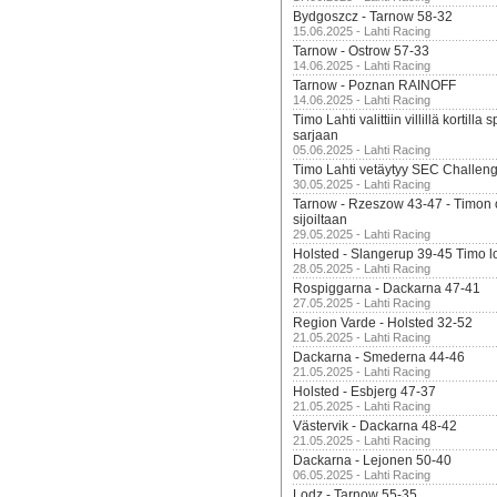
Bydgoszcz - Tarnow 58-32
15.06.2025 - Lahti Racing
Tarnow - Ostrow 57-33
14.06.2025 - Lahti Racing
Tarnow - Poznan RAINOFF
14.06.2025 - Lahti Racing
Timo Lahti valittiin villillä kortil
sarjaan
05.06.2025 - Lahti Racing
Timo Lahti vetäytyy SEC Challen
30.05.2025 - Lahti Racing
Tarnow - Rzeszow 43-47 - Timon 
sijoiltaan
29.05.2025 - Lahti Racing
Holsted - Slangerup 39-45 Timo l
28.05.2025 - Lahti Racing
Rospiggarna - Dackarna 47-41
27.05.2025 - Lahti Racing
Region Varde - Holsted 32-52
21.05.2025 - Lahti Racing
Dackarna - Smederna 44-46
21.05.2025 - Lahti Racing
Holsted - Esbjerg 47-37
21.05.2025 - Lahti Racing
Västervik - Dackarna 48-42
21.05.2025 - Lahti Racing
Dackarna - Lejonen 50-40
06.05.2025 - Lahti Racing
Lodz - Tarnow 55-35