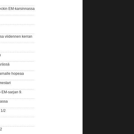
eckin EM-karsinnassa
ssa viidennen kerran
n
ärässä
arnalle hopeaa
mestari
o EM-sarjan 9.
gassa
 1/2
/2