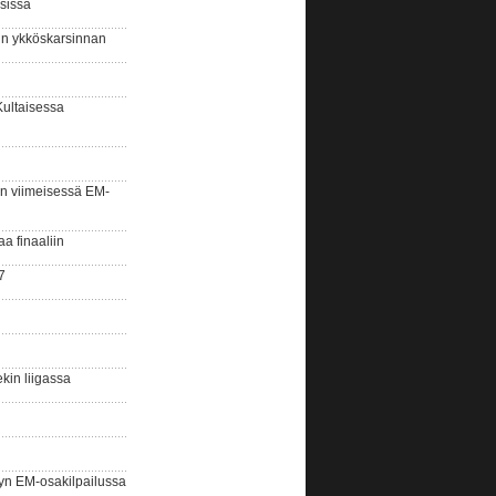
sissa
sin ykköskarsinnan
Kultaisessa
n viimeisessä EM-
aa finaaliin
7
kin liigassa
yn EM-osakilpailussa