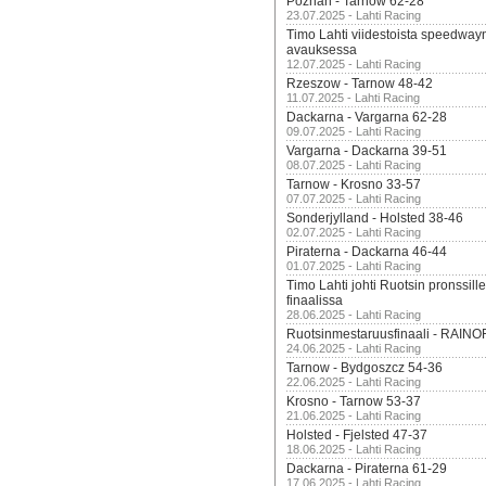
Poznan - Tarnow 62-28
23.07.2025 - Lahti Racing
Timo Lahti viidestoista speedway
avauksessa
12.07.2025 - Lahti Racing
Rzeszow - Tarnow 48-42
11.07.2025 - Lahti Racing
Dackarna - Vargarna 62-28
09.07.2025 - Lahti Racing
Vargarna - Dackarna 39-51
08.07.2025 - Lahti Racing
Tarnow - Krosno 33-57
07.07.2025 - Lahti Racing
Sonderjylland - Holsted 38-46
02.07.2025 - Lahti Racing
Piraterna - Dackarna 46-44
01.07.2025 - Lahti Racing
Timo Lahti johti Ruotsin pronssi
finaalissa
28.06.2025 - Lahti Racing
Ruotsinmestaruusfinaali - RAINO
24.06.2025 - Lahti Racing
Tarnow - Bydgoszcz 54-36
22.06.2025 - Lahti Racing
Krosno - Tarnow 53-37
21.06.2025 - Lahti Racing
Holsted - Fjelsted 47-37
18.06.2025 - Lahti Racing
Dackarna - Piraterna 61-29
17.06.2025 - Lahti Racing