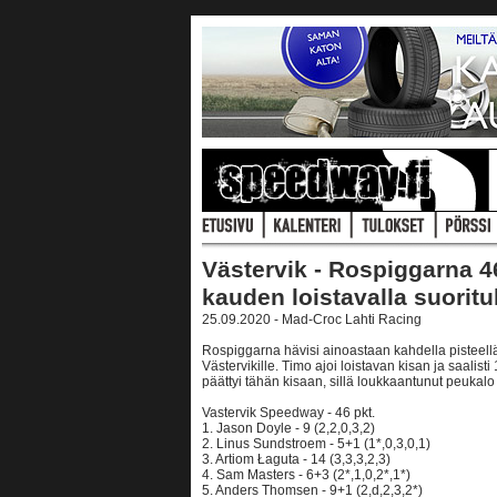
Västervik - Rospiggarna 46
kauden loistavalla suoritu
25.09.2020 - Mad-Croc Lahti Racing
Rospiggarna hävisi ainoastaan kahdella pisteell
Västervikille. Timo ajoi loistavan kisan ja saalist
päättyi tähän kisaan, sillä loukkaantunut peukalo 
Vastervik Speedway - 46 pkt.
1. Jason Doyle - 9 (2,2,0,3,2)
2. Linus Sundstroem - 5+1 (1*,0,3,0,1)
3. Artiom Łaguta - 14 (3,3,3,2,3)
4. Sam Masters - 6+3 (2*,1,0,2*,1*)
5. Anders Thomsen - 9+1 (2,d,2,3,2*)