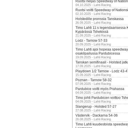
Ruotsi neljäs Speedway of Nation
04.10.2025 - Lahti Racing
Ruotsi voitti Speedway of Nation
02.10.2025 - Lahti Racing
Holstedille pronssia Tanskassa
26.09.2025 - Lahti Racing
Timo Lahti 11:s legendaarisessa 
Kypärässä Tshekissä
21.09.2025 - Lahti Racing
Lodz - Tarnow 57-33
20.09.2025 - Lahti Racing
Timo Lahti ajoi hopeaa speedway
osakilpailussa Pardubicessa
19.09.2025 - Lahti Racing
Tanskan semifinaali - Holsted jatk
17.09.2025 - Lahti Racing
Playdown 1/2 Tarnow - Lodz 43-4
15.09.2025 - Lahti Racing
Poznan - Tarnow 58-32
07.09.2025 - Lahti Racing
Pardubice voitti myös Prahassa
04.09.2025 - Lahti Racing
Timo johti Pardubicen voittoo Tshe
04.09.2025 - Lahti Racing
Slangerup - Holsted 57-27
27.08.2025 - Lahti Racing
Västervik - Dackarna 54-36
26.08.2025 - Lahti Racing
Timo Lahti kuudestoista speedwa