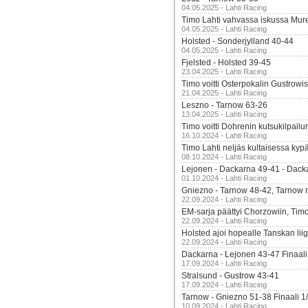
04.05.2025 - Lahti Racing
Timo Lahti vahvassa iskussa Mur
04.05.2025 - Lahti Racing
Holsted - Sonderjylland 40-44
04.05.2025 - Lahti Racing
Fjelsted - Holsted 39-45
23.04.2025 - Lahti Racing
Timo voitti Osterpokalin Gustrowi
21.04.2025 - Lahti Racing
Leszno - Tarnow 63-26
13.04.2025 - Lahti Racing
Timo voitti Dohrenin kutsukilpailu
16.10.2024 - Lahti Racing
Timo Lahti neljäs kultaisessa kyp
08.10.2024 - Lahti Racing
Lejonen - Dackarna 49-41 - Dack
01.10.2024 - Lahti Racing
Gniezno - Tarnow 48-42, Tarnow 
22.09.2024 - Lahti Racing
EM-sarja päättyi Chorzowiin, Tim
22.09.2024 - Lahti Racing
Holsted ajoi hopealle Tanskan lii
22.09.2024 - Lahti Racing
Dackarna - Lejonen 43-47 Finaali
17.09.2024 - Lahti Racing
Stralsund - Gustrow 43-41
17.09.2024 - Lahti Racing
Tarnow - Gniezno 51-38 Finaali 1
10.09.2024 - Lahti Racing