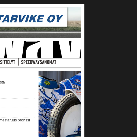
ista
nmestaruus pronssi