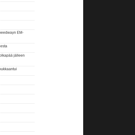
la speedwayn EM-
gesta
olkapää jälleen
oukkaantui