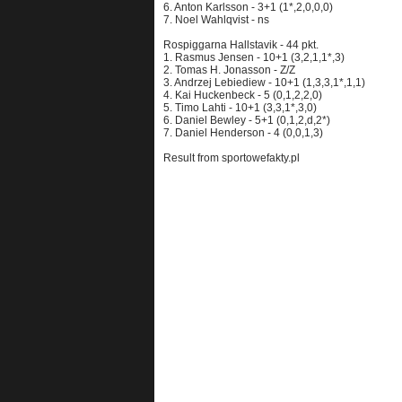
6. Anton Karlsson - 3+1 (1*,2,0,0,0)
7. Noel Wahlqvist - ns
Rospiggarna Hallstavik - 44 pkt.
1. Rasmus Jensen - 10+1 (3,2,1,1*,3)
2. Tomas H. Jonasson - Z/Z
3. Andrzej Lebiediew - 10+1 (1,3,3,1*,1,1)
4. Kai Huckenbeck - 5 (0,1,2,2,0)
5. Timo Lahti - 10+1 (3,3,1*,3,0)
6. Daniel Bewley - 5+1 (0,1,2,d,2*)
7. Daniel Henderson - 4 (0,0,1,3)
Result from sportowefakty.pl