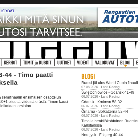
-44 - Timo päätti
ksella
Ruotsi jäi ulos World Cupin finaal
07.08.2026 - Lahti Racing
Świętochłowice - Gdansk 41-49
06.07.2026 - Lahti Racing
ä semifinaalin ensimäisen osaottelun
i 10+1 pistettä viidestä erästä. Timon kausi
Gdansk - Krakova 58-32
leikataan torstaina.
06.07.2026 - Lahti Racing
Örnarna - Solkatterna 52-44
06.07.2026 - Lahti Racing
Timolle henkilökohtainen Ruotsi
Karlstadissa
06.07.2026 - Lahti Racing
Nordjysk - Esbjerg 40-44