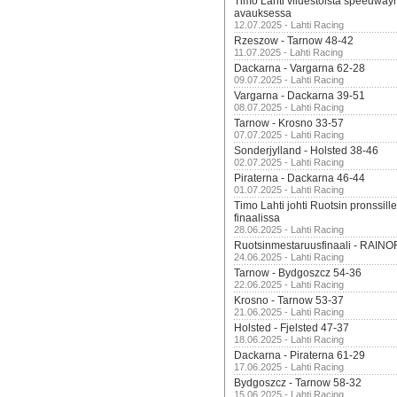
Timo Lahti viidestoista speedway
avauksessa
12.07.2025 - Lahti Racing
Rzeszow - Tarnow 48-42
11.07.2025 - Lahti Racing
Dackarna - Vargarna 62-28
09.07.2025 - Lahti Racing
Vargarna - Dackarna 39-51
08.07.2025 - Lahti Racing
Tarnow - Krosno 33-57
07.07.2025 - Lahti Racing
Sonderjylland - Holsted 38-46
02.07.2025 - Lahti Racing
Piraterna - Dackarna 46-44
01.07.2025 - Lahti Racing
Timo Lahti johti Ruotsin pronssi
finaalissa
28.06.2025 - Lahti Racing
Ruotsinmestaruusfinaali - RAINO
24.06.2025 - Lahti Racing
Tarnow - Bydgoszcz 54-36
22.06.2025 - Lahti Racing
Krosno - Tarnow 53-37
21.06.2025 - Lahti Racing
Holsted - Fjelsted 47-37
18.06.2025 - Lahti Racing
Dackarna - Piraterna 61-29
17.06.2025 - Lahti Racing
Bydgoszcz - Tarnow 58-32
15.06.2025 - Lahti Racing