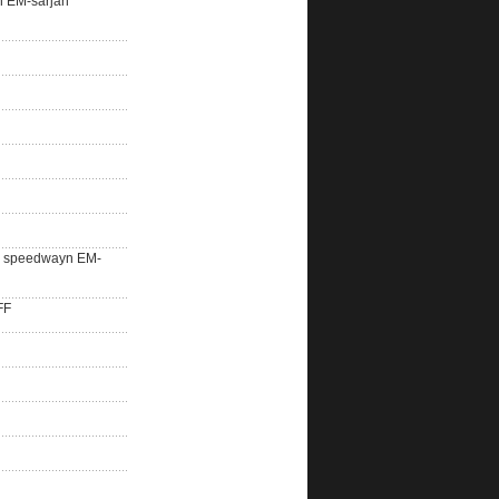
n EM-sarjan
lle speedwayn EM-
FF