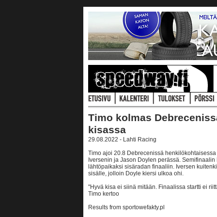
Timo kolmas Debreceniss
kisassa
29.08.2022 - Lahti Racing
Timo ajoi 20.8 Debrecenissä henkilökohtaisessa 
Iversenin ja Jason Doylen perässä. Semifinaalin 
lähtöpaikaksi sisäradan finaaliin. Iversen kuitenki
sisälle, jolloin Doyle kiersi ulkoa ohi.
"Hyvä kisa ei siinä mitään. Finaalissa startti ei riit
Timo kertoo
Results from sportowefakty.pl