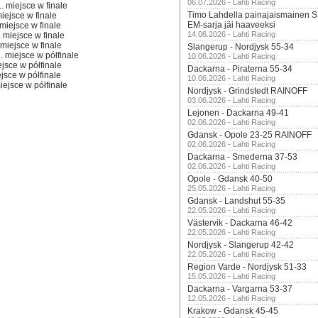
06.07.2026 - Lahti Racing
1. miejsce w finale
Timo Lahdella painajaismainen
miejsce w finale
EM-sarja jäi haaveeksi
 miejsce w finale
14.06.2026 - Lahti Racing
. miejsce w finale
 miejsce w finale
Slangerup - Nordjysk 55-34
. miejsce w półfinale
10.06.2026 - Lahti Racing
ejsce w półfinale
Dackarna - Piraterna 55-34
ejsce w półfinale
10.06.2026 - Lahti Racing
miejsce w półfinale
Nordjysk - Grindstedt RAINOFF
03.06.2026 - Lahti Racing
Lejonen - Dackarna 49-41
02.06.2026 - Lahti Racing
Gdansk - Opole 23-25 RAINOFF
02.06.2026 - Lahti Racing
Dackarna - Smederna 37-53
02.06.2026 - Lahti Racing
Opole - Gdansk 40-50
25.05.2026 - Lahti Racing
Gdansk - Landshut 55-35
22.05.2026 - Lahti Racing
Västervik - Dackarna 46-42
22.05.2026 - Lahti Racing
Nordjysk - Slangerup 42-42
22.05.2026 - Lahti Racing
Region Varde - Nordjysk 51-33
15.05.2026 - Lahti Racing
Dackarna - Vargarna 53-37
12.05.2026 - Lahti Racing
Krakow - Gdansk 45-45