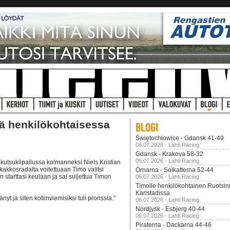
ä henkilökohtaisessa
Świętochłowice - Gdansk 41-49
06.07.2026 - Lahti Racing
Gdansk - Krakova 58-32
06.07.2026 - Lahti Racing
kutsukilpailussa kolmanneksi Niels Kristian
kakkosradalta voitettuaan Timo valitsi
Örnarna - Solkatterna 52-44
n starttasi keulaan ja sai suljettua Timon
06.07.2026 - Lahti Racing
Timolle henkilökohtainen Ruotsi
Karlstadissa
tänyt ja siten kotiinviemisiksi tuli pronssia."
06.07.2026 - Lahti Racing
Nordjysk - Esbjerg 40-44
06.07.2026 - Lahti Racing
Piraterna - Dackarna 44-46