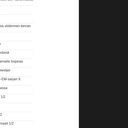
ssa viidennen kerran
n
ärässä
arnalle hopeaa
mestari
o EM-sarjan 9.
gassa
 1/2
/2
naali 1/2