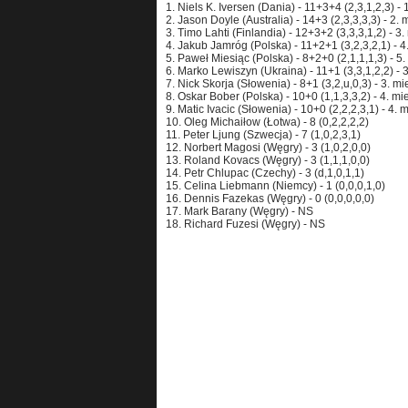
1. Niels K. Iversen (Dania) - 11+3+4 (2,3,1,2,3) - 
2. Jason Doyle (Australia) - 14+3 (2,3,3,3,3) - 2. 
3. Timo Lahti (Finlandia) - 12+3+2 (3,3,3,1,2) - 3.
4. Jakub Jamróg (Polska) - 11+2+1 (3,2,3,2,1) - 4
5. Paweł Miesiąc (Polska) - 8+2+0 (2,1,1,1,3) - 5.
6. Marko Lewiszyn (Ukraina) - 11+1 (3,3,1,2,2) - 3
7. Nick Skorja (Słowenia) - 8+1 (3,2,u,0,3) - 3. mi
8. Oskar Bober (Polska) - 10+0 (1,1,3,3,2) - 4. mi
9. Matic Ivacic (Słowenia) - 10+0 (2,2,2,3,1) - 4. 
10. Oleg Michaiłow (Łotwa) - 8 (0,2,2,2,2)
11. Peter Ljung (Szwecja) - 7 (1,0,2,3,1)
12. Norbert Magosi (Węgry) - 3 (1,0,2,0,0)
13. Roland Kovacs (Węgry) - 3 (1,1,1,0,0)
14. Petr Chlupac (Czechy) - 3 (d,1,0,1,1)
15. Celina Liebmann (Niemcy) - 1 (0,0,0,1,0)
16. Dennis Fazekas (Węgry) - 0 (0,0,0,0,0)
17. Mark Barany (Węgry) - NS
18. Richard Fuzesi (Węgry) - NS