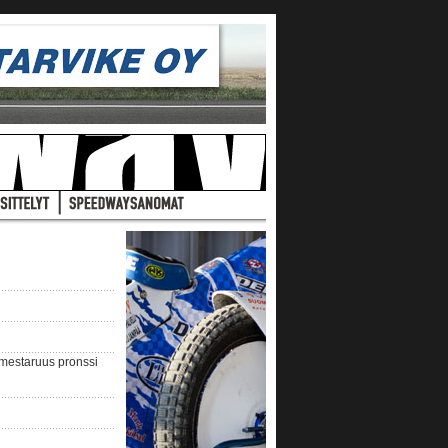
nmestaruus pronssi