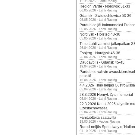
11.05.2026 - Lahti Racing
Region Varde - Nordjysk 51-33
06.05.2026 - Lahti Racing
Gdansk - Swietochlowice 53-36
05.05.2026 - Lahti Racing
Pardubice jäi kolmanneksi Praha
05.05.2026 - Lahti Racing
Nordjysk - Holsted 48-36
05.05.2026 - Lahti Racing
Timo Lahti varmisti jatkopaikan 
26.04.2026 - Lahti Racing
Esbjerg - Nordjysk 46-38
26.04.2026 - Lahti Racing
Daugavpils - Gdansk 45-45
19.04.2026 - Lahti Racing
Pardubice vahvin avauskierroksel
pistettä
15.04.2026 - Lahti Racing
4.4.2026 Timo neljäs Gustrowissa
05.04.2026 - Lahti Racing
28.3.2026 Henryk Zyto memorial
05.04.2026 - Lahti Racing
22.3.2026 Kausi 2026 käyntiin mui
Częstochowassa
05.04.2026 - Lahti Racing
Fanituotteita saatavilla
19.03.2026 - Vuolas Racing
Ruotsi neljäs Speedway of Nation
04.10.2025 - Lahti Racing