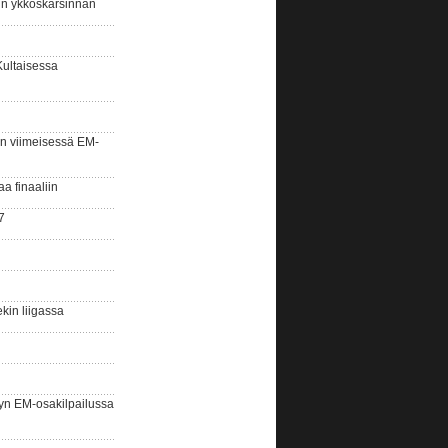
sin ykköskarsinnan
Kultaisessa
n viimeisessä EM-
aa finaaliin
7
kin liigassa
yn EM-osakilpailussa