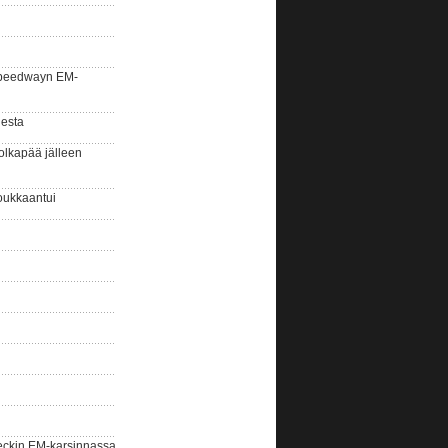
la speedwayn EM-
gesta
olkapää jälleen
oukkaantui
eckin EM-karsinnassa