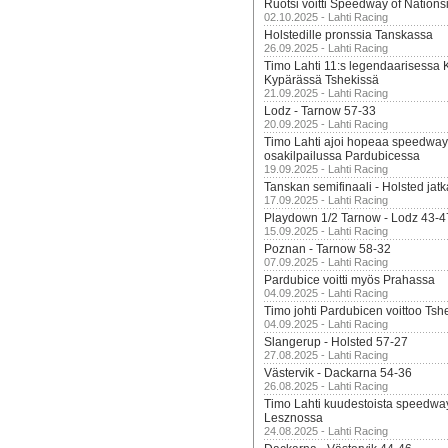
Ruotsi voitti Speedway of Nation
02.10.2025 - Lahti Racing
Holstedille pronssia Tanskassa
26.09.2025 - Lahti Racing
Timo Lahti 11:s legendaarisessa 
Kypärässä Tshekissä
21.09.2025 - Lahti Racing
Lodz - Tarnow 57-33
20.09.2025 - Lahti Racing
Timo Lahti ajoi hopeaa speedway
osakilpailussa Pardubicessa
19.09.2025 - Lahti Racing
Tanskan semifinaali - Holsted jatk
17.09.2025 - Lahti Racing
Playdown 1/2 Tarnow - Lodz 43-4
15.09.2025 - Lahti Racing
Poznan - Tarnow 58-32
07.09.2025 - Lahti Racing
Pardubice voitti myös Prahassa
04.09.2025 - Lahti Racing
Timo johti Pardubicen voittoo Tshe
04.09.2025 - Lahti Racing
Slangerup - Holsted 57-27
27.08.2025 - Lahti Racing
Västervik - Dackarna 54-36
26.08.2025 - Lahti Racing
Timo Lahti kuudestoista speedwa
Lesznossa
24.08.2025 - Lahti Racing