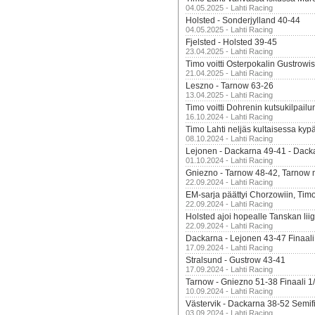
04.05.2025 - Lahti Racing
Holsted - Sonderjylland 40-44
04.05.2025 - Lahti Racing
Fjelsted - Holsted 39-45
23.04.2025 - Lahti Racing
Timo voitti Osterpokalin Gustrowi
21.04.2025 - Lahti Racing
Leszno - Tarnow 63-26
13.04.2025 - Lahti Racing
Timo voitti Dohrenin kutsukilpailu
16.10.2024 - Lahti Racing
Timo Lahti neljäs kultaisessa kyp
08.10.2024 - Lahti Racing
Lejonen - Dackarna 49-41 - Dack
01.10.2024 - Lahti Racing
Gniezno - Tarnow 48-42, Tarnow 
22.09.2024 - Lahti Racing
EM-sarja päättyi Chorzowiin, Tim
22.09.2024 - Lahti Racing
Holsted ajoi hopealle Tanskan lii
22.09.2024 - Lahti Racing
Dackarna - Lejonen 43-47 Finaali
17.09.2024 - Lahti Racing
Stralsund - Gustrow 43-41
17.09.2024 - Lahti Racing
Tarnow - Gniezno 51-38 Finaali 1
10.09.2024 - Lahti Racing
Västervik - Dackarna 38-52 Semifi
03.09.2024 - Lahti Racing