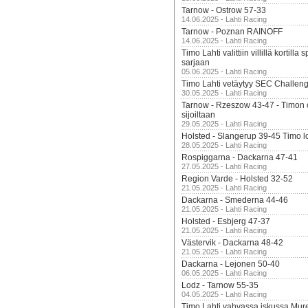
Tarnow - Ostrow 57-33
14.06.2025 - Lahti Racing
Tarnow - Poznan RAINOFF
14.06.2025 - Lahti Racing
Timo Lahti valittiin villillä kortil
sarjaan
05.06.2025 - Lahti Racing
Timo Lahti vetäytyy SEC Challen
30.05.2025 - Lahti Racing
Tarnow - Rzeszow 43-47 - Timon 
sijoiltaan
29.05.2025 - Lahti Racing
Holsted - Slangerup 39-45 Timo l
28.05.2025 - Lahti Racing
Rospiggarna - Dackarna 47-41
27.05.2025 - Lahti Racing
Region Varde - Holsted 32-52
21.05.2025 - Lahti Racing
Dackarna - Smederna 44-46
21.05.2025 - Lahti Racing
Holsted - Esbjerg 47-37
21.05.2025 - Lahti Racing
Västervik - Dackarna 48-42
21.05.2025 - Lahti Racing
Dackarna - Lejonen 50-40
06.05.2025 - Lahti Racing
Lodz - Tarnow 55-35
04.05.2025 - Lahti Racing
Timo Lahti vahvassa iskussa Mur