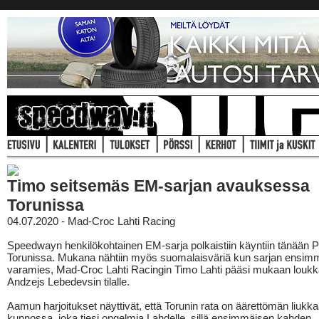
Timo seitsemäs EM-sarjan avauksessa
Torunissa
04.07.2020 - Mad-Croc Lahti Racing
Speedwayn henkilökohtainen EM-sarja polkaistiin käyntiin tänään 
Torunissa. Mukana nähtiin myös suomalaisväriä kun sarjan ensim
varamies, Mad-Croc Lahti Racingin Timo Lahti pääsi mukaan louk
Andzejs Lebedevsin tilalle.
Aamun harjoitukset näyttivät, että Torunin rata on äärettömän liukk
kunnossa, joka tiesi ongelmia Lahdelle, sillä ensimmäisen kahden