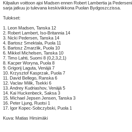
Kilpailun voittoon ajoi Madsen ennen Robert Lambertia ja Pedersen
sarja jatkuu jo tulevana keskiviikkona Puolan Bydgoszczissa.
Tulokset:
1. Leon Madsen, Tanska 12
2. Robert Lambert, Iso-Britannia 14
3. Nicki Pedersen, Tanska 14
4. Bartosz Smektala, Puola 11
5. Bartosz Zmarzlik, Puola 10
6. Mikkel Michelsen, Tanska 10
7. Timo Lahti, Suomi 8 (0,2,3,2,1)
8. Kacper Woryna, Puola 8
9. Grigorij Laguta, Venäjä 7
10. Krzysztof Kasprzak, Puola 7
11. David Bellego, Ranska 6
12. Vaclav Milik, Tsekki 6
13. Andrey Kudriashov, Venäjä 5
14. Kai Huckenbeck, Saksa 3
15. Michael Jepsen Jensen, Tanska 3
16. Peter Ljung, Ruotsi 1
17. Igor Kopec-Sobczybski, Puola 1
Kuva: Matias Hirsimäki