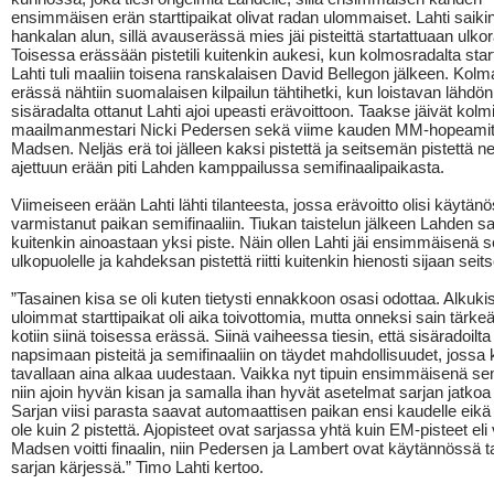
ensimmäisen erän starttipaikat olivat radan ulommaiset. Lahti saikin
hankalan alun, sillä avauserässä mies jäi pisteittä startattuaan ulkor
Toisessa erässään pistetili kuitenkin aukesi, kun kolmosradalta sta
Lahti tuli maaliin toisena ranskalaisen David Bellegon jälkeen. Ko
erässä nähtiin suomalaisen kilpailun tähtihetki, kun loistavan lähdön
sisäradalta ottanut Lahti ajoi upeasti erävoittoon. Taakse jäivät kol
maailmanmestari Nicki Pedersen sekä viime kauden MM-hopeamita
Madsen. Neljäs erä toi jälleen kaksi pistettä ja seitsemän pistettä ne
ajettuun erään piti Lahden kamppailussa semifinaalipaikasta.
Viimeiseen erään Lahti lähti tilanteesta, jossa erävoitto olisi käytän
varmistanut paikan semifinaaliin. Tiukan taistelun jälkeen Lahden saal
kuitenkin ainoastaan yksi piste. Näin ollen Lahti jäi ensimmäisenä s
ulkopuolelle ja kahdeksan pistettä riitti kuitenkin hienosti sijaan sei
”Tasainen kisa se oli kuten tietysti ennakkoon osasi odottaa. Alkuki
uloimmat starttipaikat oli aika toivottomia, mutta onneksi sain tärkeä
kotiin siinä toisessa erässä. Siinä vaiheessa tiesin, että sisäradoilt
napsimaan pisteitä ja semifinaaliin on täydet mahdollisuudet, jossa k
tavallaan aina alkaa uudestaan. Vaikka nyt tipuin ensimmäisenä se
niin ajoin hyvän kisan ja samalla ihan hyvät asetelmat sarjan jatkoa 
Sarjan viisi parasta saavat automaattisen paikan ensi kaudelle eikä
ole kuin 2 pistettä. Ajopisteet ovat sarjassa yhtä kuin EM-pisteet eli
Madsen voitti finaalin, niin Pedersen ja Lambert ovat käytännössä t
sarjan kärjessä.” Timo Lahti kertoo.