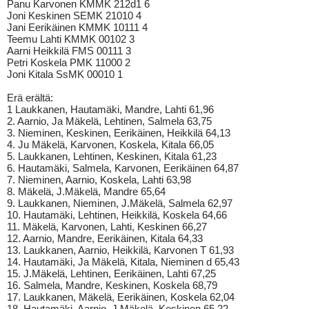
Panu Karvonen KMMK 212d1 6
Joni Keskinen SEMK 21010 4
Jani Eerikäinen KMMK 10111 4
Teemu Lahti KMMK 00102 3
Aarni Heikkilä FMS 00111 3
Petri Koskela PMK 11000 2
Joni Kitala SsMK 00010 1
Erä erältä:
1 Laukkanen, Hautamäki, Mandre, Lahti 61,96
2. Aarnio, Ja Mäkelä, Lehtinen, Salmela 63,75
3. Nieminen, Keskinen, Eerikäinen, Heikkilä 64,13
4. Ju Mäkelä, Karvonen, Koskela, Kitala 66,05
5. Laukkanen, Lehtinen, Keskinen, Kitala 61,23
6. Hautamäki, Salmela, Karvonen, Eerikäinen 64,87
7. Nieminen, Aarnio, Koskela, Lahti 63,98
8. Mäkelä, J.Mäkelä, Mandre 65,64
9. Laukkanen, Nieminen, J.Mäkelä, Salmela 62,97
10. Hautamäki, Lehtinen, Heikkilä, Koskela 64,66
11. Mäkelä, Karvonen, Lahti, Keskinen 66,27
12. Aarnio, Mandre, Eerikäinen, Kitala 64,33
13. Laukkanen, Aarnio, Heikkilä, Karvonen T 61,93
14. Hautamäki, Ja Mäkelä, Kitala, Nieminen d 65,43
15. J.Mäkelä, Lehtinen, Eerikäinen, Lahti 67,25
16. Salmela, Mandre, Keskinen, Koskela 68,79
17. Laukkanen, Mäkelä, Eerikäinen, Koskela 62,04
18. Hautamäki, Aarnio, J.Mäkelä, Keskinen 65,22