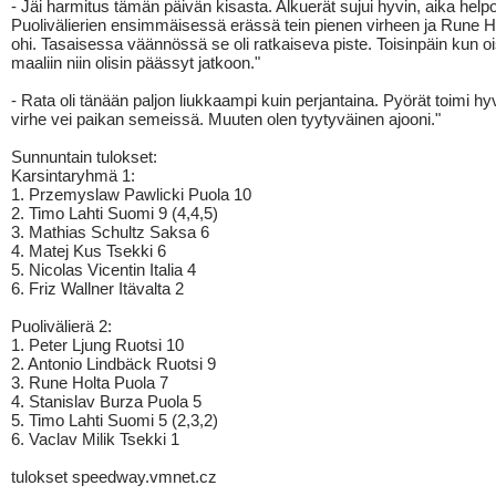
- Jäi harmitus tämän päivän kisasta. Alkuerät sujui hyvin, aika helpo
Puolivälierien ensimmäisessä erässä tein pienen virheen ja Rune Hol
ohi. Tasaisessa väännössä se oli ratkaiseva piste. Toisinpäin kun ois
maaliin niin olisin päässyt jatkoon."
- Rata oli tänään paljon liukkaampi kuin perjantaina. Pyörät toimi h
virhe vei paikan semeissä. Muuten olen tyytyväinen ajooni."
Sunnuntain tulokset:
Karsintaryhmä 1:
1. Przemyslaw Pawlicki Puola 10
2. Timo Lahti Suomi 9 (4,4,5)
3. Mathias Schultz Saksa 6
4. Matej Kus Tsekki 6
5. Nicolas Vicentin Italia 4
6. Friz Wallner Itävalta 2
Puolivälierä 2:
1. Peter Ljung Ruotsi 10
2. Antonio Lindbäck Ruotsi 9
3. Rune Holta Puola 7
4. Stanislav Burza Puola 5
5. Timo Lahti Suomi 5 (2,3,2)
6. Vaclav Milik Tsekki 1
tulokset speedway.vmnet.cz