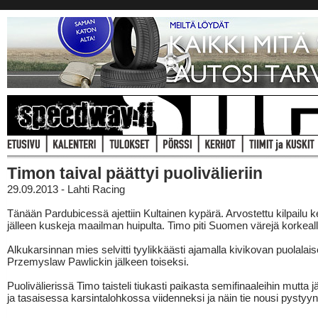
Timon taival päättyi puolivälieriin
29.09.2013 - Lahti Racing
Tänään Pardubicessä ajettiin Kultainen kypärä. Arvostettu kilpailu k
jälleen kuskeja maailman huipulta. Timo piti Suomen värejä korkeall
Alkukarsinnan mies selvitti tyylikkäästi ajamalla kivikovan puolalai
Przemyslaw Pawlickin jälkeen toiseksi.
Puolivälierissä Timo taisteli tiukasti paikasta semifinaaleihin mutta 
ja tasaisessa karsintalohkossa viidenneksi ja näin tie nousi pystyyn