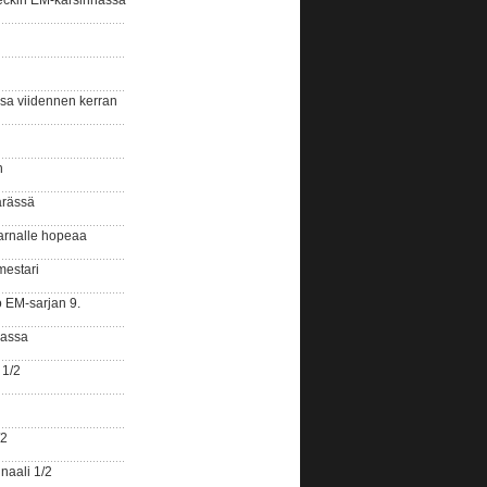
eckin EM-karsinnassa
ssa viidennen kerran
n
ärässä
arnalle hopeaa
mestari
o EM-sarjan 9.
gassa
 1/2
/2
naali 1/2