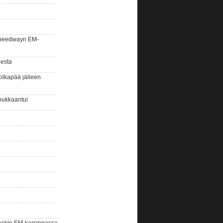
la speedwayn EM-
gesta
olkapää jälleen
oukkaantui