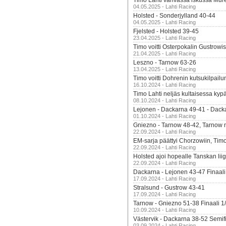
Timo Lahti vahvassa iskussa Mur
04.05.2025 - Lahti Racing
Holsted - Sonderjylland 40-44
04.05.2025 - Lahti Racing
Fjelsted - Holsted 39-45
23.04.2025 - Lahti Racing
Timo voitti Osterpokalin Gustrowi
21.04.2025 - Lahti Racing
Leszno - Tarnow 63-26
13.04.2025 - Lahti Racing
Timo voitti Dohrenin kutsukilpailu
16.10.2024 - Lahti Racing
Timo Lahti neljäs kultaisessa kyp
08.10.2024 - Lahti Racing
Lejonen - Dackarna 49-41 - Dack
01.10.2024 - Lahti Racing
Gniezno - Tarnow 48-42, Tarnow 
22.09.2024 - Lahti Racing
EM-sarja päättyi Chorzowiin, Tim
22.09.2024 - Lahti Racing
Holsted ajoi hopealle Tanskan lii
22.09.2024 - Lahti Racing
Dackarna - Lejonen 43-47 Finaali
17.09.2024 - Lahti Racing
Stralsund - Gustrow 43-41
17.09.2024 - Lahti Racing
Tarnow - Gniezno 51-38 Finaali 1
10.09.2024 - Lahti Racing
Västervik - Dackarna 38-52 Semifi
03.09.2024 - Lahti Racing