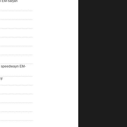
n EM-sarjan
lle speedwayn EM-
FF