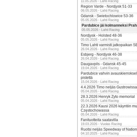
11.05.2026 - Lahti Racing
Region Varde - Nordjysk 51-33
06.05.2026 - Lahti Racing
Gdansk - Swietochlowice 53-36
05.05.2026 - Lahti Racing
Pardubice jäi kolmanneksi Pra
05.05.2026 - Lahti Racing
Nordjysk - Holsted 48-36
05.05.2026 - Lahti Racing
Timo Lahti varmisti jatkopaikan 
26.04.2026 - Lahti Racing
Esbjerg - Nordjysk 46-38
26.04.2026 - Lahti Racing
Daugavpils - Gdansk 45-45
19.04.2026 - Lahti Racing
Pardubice vahvin avauskierroksel
pistettä
15.04.2026 - Lahti Racing
4.4.2026 Timo neljäs Gustrowissa
05.04.2026 - Lahti Racing
28.3.2026 Henryk Zyto memorial
05.04.2026 - Lahti Racing
22.3.2026 Kausi 2026 käyntiin mui
Częstochowassa
05.04.2026 - Lahti Racing
Fanituotteita saatavilla
19.03.2026 - Vuolas Racing
Ruotsi neljäs Speedway of Nation
04.10.2025 - Lahti Racing