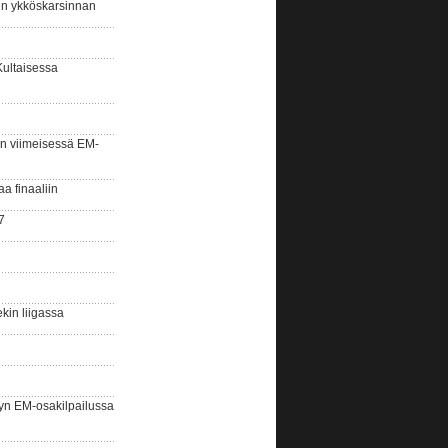
sin ykköskarsinnan
Kultaisessa
n viimeisessä EM-
aa finaaliin
7
kin liigassa
yn EM-osakilpailussa