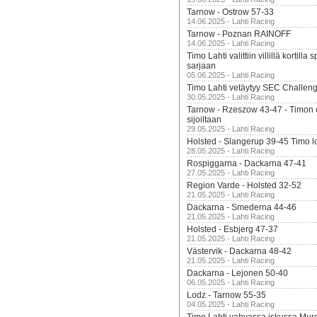
Tarnow - Ostrow 57-33
14.06.2025 - Lahti Racing
Tarnow - Poznan RAINOFF
14.06.2025 - Lahti Racing
Timo Lahti valittiin villillä kortil
sarjaan
05.06.2025 - Lahti Racing
Timo Lahti vetäytyy SEC Challen
30.05.2025 - Lahti Racing
Tarnow - Rzeszow 43-47 - Timon 
sijoiltaan
29.05.2025 - Lahti Racing
Holsted - Slangerup 39-45 Timo l
28.05.2025 - Lahti Racing
Rospiggarna - Dackarna 47-41
27.05.2025 - Lahti Racing
Region Varde - Holsted 32-52
21.05.2025 - Lahti Racing
Dackarna - Smederna 44-46
21.05.2025 - Lahti Racing
Holsted - Esbjerg 47-37
21.05.2025 - Lahti Racing
Västervik - Dackarna 48-42
21.05.2025 - Lahti Racing
Dackarna - Lejonen 50-40
06.05.2025 - Lahti Racing
Lodz - Tarnow 55-35
04.05.2025 - Lahti Racing