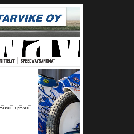
nmestaruus pronssi