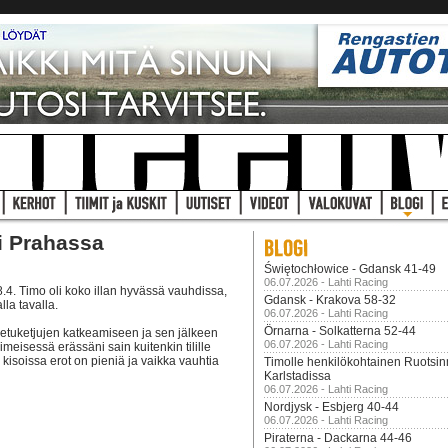
i Prahassa
Świętochłowice - Gdansk 41-49
06.07.2026 - Lahti Racing
4. Timo oli koko illan hyvässä vauhdissa,
Gdansk - Krakova 58-32
la tavalla.
06.07.2026 - Lahti Racing
Örnarna - Solkatterna 52-44
s etuketjujen katkeamiseen ja sen jälkeen
06.07.2026 - Lahti Racing
meisessä erässäni sain kuitenkin tilille
 kisoissa erot on pieniä ja vaikka vauhtia
Timolle henkilökohtainen Ruotsi
Karlstadissa
06.07.2026 - Lahti Racing
Nordjysk - Esbjerg 40-44
06.07.2026 - Lahti Racing
Piraterna - Dackarna 44-46