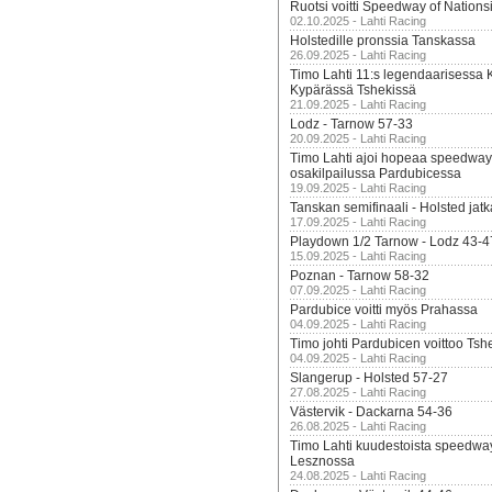
Ruotsi voitti Speedway of Nation
02.10.2025 - Lahti Racing
Holstedille pronssia Tanskassa
26.09.2025 - Lahti Racing
Timo Lahti 11:s legendaarisessa 
Kypärässä Tshekissä
21.09.2025 - Lahti Racing
Lodz - Tarnow 57-33
20.09.2025 - Lahti Racing
Timo Lahti ajoi hopeaa speedway
osakilpailussa Pardubicessa
19.09.2025 - Lahti Racing
Tanskan semifinaali - Holsted jatk
17.09.2025 - Lahti Racing
Playdown 1/2 Tarnow - Lodz 43-4
15.09.2025 - Lahti Racing
Poznan - Tarnow 58-32
07.09.2025 - Lahti Racing
Pardubice voitti myös Prahassa
04.09.2025 - Lahti Racing
Timo johti Pardubicen voittoo Tshe
04.09.2025 - Lahti Racing
Slangerup - Holsted 57-27
27.08.2025 - Lahti Racing
Västervik - Dackarna 54-36
26.08.2025 - Lahti Racing
Timo Lahti kuudestoista speedwa
Lesznossa
24.08.2025 - Lahti Racing