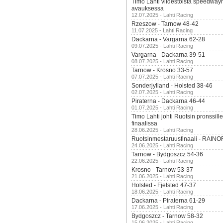
Timo Lahti viidestoista speedway
avauksessa
12.07.2025 - Lahti Racing
Rzeszow - Tarnow 48-42
11.07.2025 - Lahti Racing
Dackarna - Vargarna 62-28
09.07.2025 - Lahti Racing
Vargarna - Dackarna 39-51
08.07.2025 - Lahti Racing
Tarnow - Krosno 33-57
07.07.2025 - Lahti Racing
Sonderjylland - Holsted 38-46
02.07.2025 - Lahti Racing
Piraterna - Dackarna 46-44
01.07.2025 - Lahti Racing
Timo Lahti johti Ruotsin pronssi
finaalissa
28.06.2025 - Lahti Racing
Ruotsinmestaruusfinaali - RAINO
24.06.2025 - Lahti Racing
Tarnow - Bydgoszcz 54-36
22.06.2025 - Lahti Racing
Krosno - Tarnow 53-37
21.06.2025 - Lahti Racing
Holsted - Fjelsted 47-37
18.06.2025 - Lahti Racing
Dackarna - Piraterna 61-29
17.06.2025 - Lahti Racing
Bydgoszcz - Tarnow 58-32
15.06.2025 - Lahti Racing