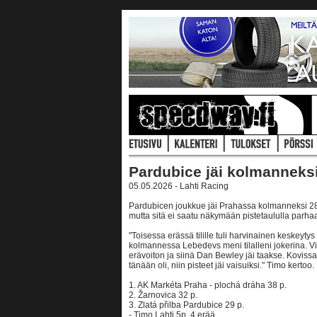
Pardubice jäi kolmanneks
05.05.2026 - Lahti Racing
Pardubicen joukkue jäi Prahassa kolmanneksi 28.
mutta sitä ei saatu näkymään pistetaululla parhaal
"Toisessa erässä tilille tuli harvinainen keskeyty
kolmannessa Lebedevs meni tilalleni jokerina. Vii
erävoiton ja siinä Dan Bewley jäi taakse. Kovissa
tänään oli, niin pisteet jäi vaisuiksi." Timo kertoo.
1. AK Markéta Praha - plochá dráha 38 p.
2. Žarnovica 32 p.
3. Zlatá přilba Pardubice 29 p.
- Timo Lahti 5p, 4 erää