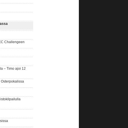
hassa
SEC Challengeen
la – Timo ajoi 12
 Osterpokalissa
stokilpailulla
sissa