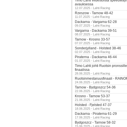
Timo Lahti viidestoista speedway
avauksessa
12.07.2025 - Lahti Racing
Rzeszow - Tarnow 48-42
11.07.2025 - Lahti Racing
Dackarna - Vargarna 62-28
09.07.2025 - Lahti Racing
Vargarna - Dackarna 39-51
08.07.2025 - Lahti Racing
Tarnow - Krosno 33-57
07.07.2025 - Lahti Racing
Sonderjylland - Holsted 38-46
02.07.2025 - Lahti Racing
Piraterna - Dackarna 46-44
01.07.2025 - Lahti Racing
Timo Lahti johti Ruotsin pronssi
finaalissa
28.06.2025 - Lahti Racing
Ruotsinmestaruusfinaali - RAINO
24.06.2025 - Lahti Racing
Tarnow - Bydgoszcz 54-36
22.06.2025 - Lahti Racing
Krosno - Tarnow 53-37
21.06.2025 - Lahti Racing
Holsted - Fjelsted 47-37
18.06.2025 - Lahti Racing
Dackarna - Piraterna 61-29
17.06.2025 - Lahti Racing
Bydgoszcz - Tarnow 58-32
15.06.2025 - Lahti Racing