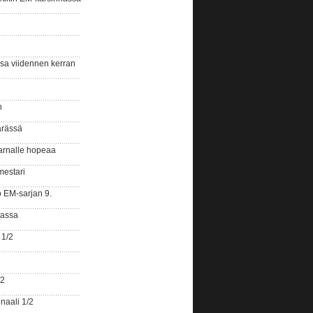
ssa viidennen kerran
n
ärässä
arnalle hopeaa
mestari
o EM-sarjan 9.
gassa
 1/2
/2
naali 1/2