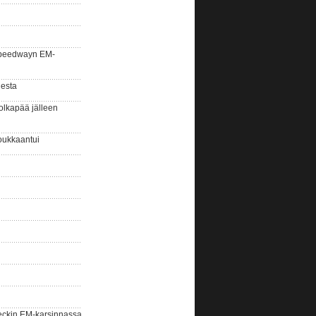
la speedwayn EM-
gesta
olkapää jälleen
oukkaantui
eckin EM-karsinnassa