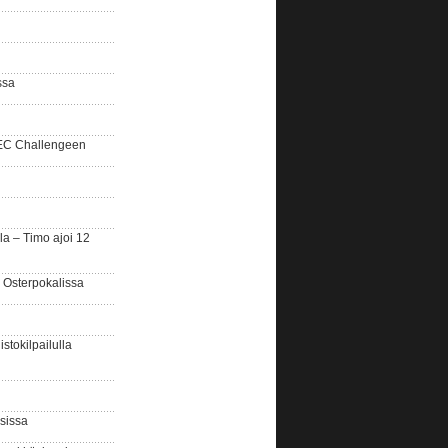
ssa
SEC Challengeen
la – Timo ajoi 12
 Osterpokalissa
stokilpailulla
sissa