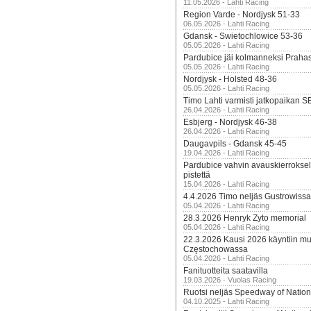
11.05.2026 - Lahti Racing
Region Varde - Nordjysk 51-33
06.05.2026 - Lahti Racing
Gdansk - Swietochlowice 53-36
05.05.2026 - Lahti Racing
Pardubice jäi kolmanneksi Praha
05.05.2026 - Lahti Racing
Nordjysk - Holsted 48-36
05.05.2026 - Lahti Racing
Timo Lahti varmisti jatkopaikan 
26.04.2026 - Lahti Racing
Esbjerg - Nordjysk 46-38
26.04.2026 - Lahti Racing
Daugavpils - Gdansk 45-45
19.04.2026 - Lahti Racing
Pardubice vahvin avauskierroksel
pistettä
15.04.2026 - Lahti Racing
4.4.2026 Timo neljäs Gustrowissa
05.04.2026 - Lahti Racing
28.3.2026 Henryk Zyto memorial
05.04.2026 - Lahti Racing
22.3.2026 Kausi 2026 käyntiin mui
Częstochowassa
05.04.2026 - Lahti Racing
Fanituotteita saatavilla
19.03.2026 - Vuolas Racing
Ruotsi neljäs Speedway of Nation
04.10.2025 - Lahti Racing