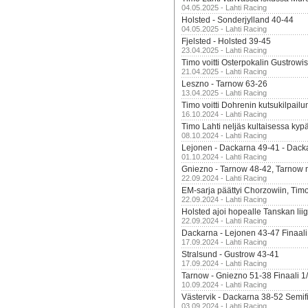
04.05.2025 - Lahti Racing
Holsted - Sonderjylland 40-44
04.05.2025 - Lahti Racing
Fjelsted - Holsted 39-45
23.04.2025 - Lahti Racing
Timo voitti Osterpokalin Gustrowi
21.04.2025 - Lahti Racing
Leszno - Tarnow 63-26
13.04.2025 - Lahti Racing
Timo voitti Dohrenin kutsukilpailu
16.10.2024 - Lahti Racing
Timo Lahti neljäs kultaisessa kyp
08.10.2024 - Lahti Racing
Lejonen - Dackarna 49-41 - Dack
01.10.2024 - Lahti Racing
Gniezno - Tarnow 48-42, Tarnow 
22.09.2024 - Lahti Racing
EM-sarja päättyi Chorzowiin, Tim
22.09.2024 - Lahti Racing
Holsted ajoi hopealle Tanskan lii
22.09.2024 - Lahti Racing
Dackarna - Lejonen 43-47 Finaali
17.09.2024 - Lahti Racing
Stralsund - Gustrow 43-41
17.09.2024 - Lahti Racing
Tarnow - Gniezno 51-38 Finaali 1
10.09.2024 - Lahti Racing
Västervik - Dackarna 38-52 Semifi
03.09.2024 - Lahti Racing