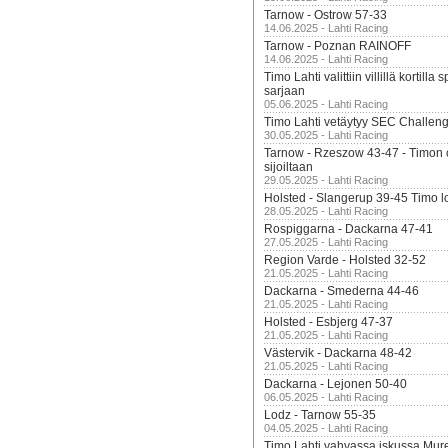
Tarnow - Ostrow 57-33
14.06.2025 - Lahti Racing
Tarnow - Poznan RAINOFF
14.06.2025 - Lahti Racing
Timo Lahti valittiin villillä kortil
sarjaan
05.06.2025 - Lahti Racing
Timo Lahti vetäytyy SEC Challen
30.05.2025 - Lahti Racing
Tarnow - Rzeszow 43-47 - Timon 
sijoiltaan
29.05.2025 - Lahti Racing
Holsted - Slangerup 39-45 Timo l
28.05.2025 - Lahti Racing
Rospiggarna - Dackarna 47-41
27.05.2025 - Lahti Racing
Region Varde - Holsted 32-52
21.05.2025 - Lahti Racing
Dackarna - Smederna 44-46
21.05.2025 - Lahti Racing
Holsted - Esbjerg 47-37
21.05.2025 - Lahti Racing
Västervik - Dackarna 48-42
21.05.2025 - Lahti Racing
Dackarna - Lejonen 50-40
06.05.2025 - Lahti Racing
Lodz - Tarnow 55-35
04.05.2025 - Lahti Racing
Timo Lahti vahvassa iskussa Mur