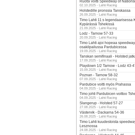
Ruotsi voitti Speedway of Nation
02.10.2025 - Lahti Racing
Holstedille pronssia Tanskassa
26.09.2025 - Lahti Racing
Timo Lahti 11:s legendaarisessa 
Kypärässä Tshekissä
21.09.2025 - Lahti Racing
Lodz - Tarnow 57-33
20.09.2025 - Lahti Racing
Timo Lahti ajoi hopeaa speedway
osakilpailussa Pardubicessa
19.09.2025 - Lahti Racing
Tanskan semifinaali - Holsted jatk
17.09.2025 - Lahti Racing
Playdown 1/2 Tarnow - Lodz 43-4
15.09.2025 - Lahti Racing
Poznan - Tarnow 58-32
07.09.2025 - Lahti Racing
Pardubice voitti myös Prahassa
04.09.2025 - Lahti Racing
Timo johti Pardubicen voittoo Tshe
04.09.2025 - Lahti Racing
Slangerup - Holsted 57-27
27.08.2025 - Lahti Racing
Västervik - Dackarna 54-36
26.08.2025 - Lahti Racing
Timo Lahti kuudestoista speedwa
Lesznossa
24.08.2025 - Lahti Racing