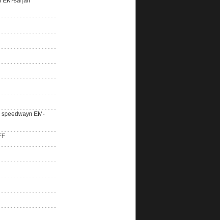
n EM-sarjan
lle speedwayn EM-
FF