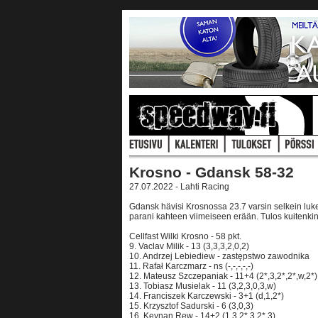
Krosno - Gdansk 58-32
27.07.2022 - Lahti Racing
Gdansk hävisi Krosnossa 23.7 varsin selkein luke
parani kahteen viimeiseen erään. Tulos kuitenkin 
Cellfast Wilki Krosno - 58 pkt.
9. Vaclav Milik - 13 (3,3,3,2,0,2)
10. Andrzej Lebiediew - zastępstwo zawodnika
11. Rafał Karczmarz - ns (-,-,-,-,-)
12. Mateusz Szczepaniak - 11+4 (2*,3,2*,2*,w,2*)
13. Tobiasz Musielak - 11 (3,2,3,0,3,w)
14. Franciszek Karczewski - 3+1 (d,1,2*)
15. Krzysztof Sadurski - 6 (3,0,3)
16. Keynan Rew - 14+2 (1,3,2*,3,2*,3)