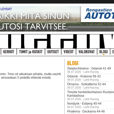
Świętochłowice - Gdansk 41-49
06.07.2026 - Lahti Racing
min. Timo oli alkukisan pihalla, mutta vauhti
Gdansk - Krakova 58-32
ainoastaan 5 pistettä viidestä erästä.
06.07.2026 - Lahti Racing
Örnarna - Solkatterna 52-44
06.07.2026 - Lahti Racing
Timolle henkilökohtainen Ruotsi
Karlstadissa
06.07.2026 - Lahti Racing
Nordjysk - Esbjerg 40-44
06.07.2026 - Lahti Racing
Piraterna - Dackarna 44-46