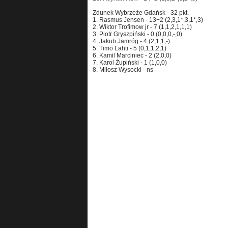
Zdunek Wybrzeże Gdańsk - 32 pkt.
1. Rasmus Jensen - 13+2 (2,3,1*,3,1*,3)
2. Wiktor Trofimow jr - 7 (1,1,2,1,1,1)
3. Piotr Gryszpiński - 0 (0,0,0,-,0)
4. Jakub Jamróg - 4 (2,1,1,-)
5. Timo Lahti - 5 (0,1,1,2,1)
6. Kamil Marciniec - 2 (2,0,0)
7. Karol Żupiński - 1 (1,0,0)
8. Miłosz Wysocki - ns