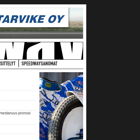
nmestaruus pronssi