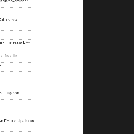
sin ykköskarsinnan
Kultaisessa
n viimeisessä EM-
aa finaaliin
7
kin liigassa
yn EM-osakilpailussa