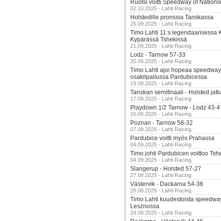
Ruotsi voitti Speedway of Nation
02.10.2025 - Lahti Racing
Holstedille pronssia Tanskassa
26.09.2025 - Lahti Racing
Timo Lahti 11:s legendaarisessa 
Kypärässä Tshekissä
21.09.2025 - Lahti Racing
Lodz - Tarnow 57-33
20.09.2025 - Lahti Racing
Timo Lahti ajoi hopeaa speedway
osakilpailussa Pardubicessa
19.09.2025 - Lahti Racing
Tanskan semifinaali - Holsted jatk
17.09.2025 - Lahti Racing
Playdown 1/2 Tarnow - Lodz 43-4
15.09.2025 - Lahti Racing
Poznan - Tarnow 58-32
07.09.2025 - Lahti Racing
Pardubice voitti myös Prahassa
04.09.2025 - Lahti Racing
Timo johti Pardubicen voittoo Tshe
04.09.2025 - Lahti Racing
Slangerup - Holsted 57-27
27.08.2025 - Lahti Racing
Västervik - Dackarna 54-36
26.08.2025 - Lahti Racing
Timo Lahti kuudestoista speedwa
Lesznossa
24.08.2025 - Lahti Racing