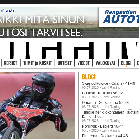
Świętochłowice - Gdansk 41-49
06.07.2026 - Lahti Racing
Gdansk - Krakova 58-32
06.07.2026 - Lahti Racing
Örnarna - Solkatterna 52-44
06.07.2026 - Lahti Racing
Timolle henkilökohtainen Ruotsi
Karlstadissa
06.07.2026 - Lahti Racing
Nordjysk - Esbjerg 40-44
06.07.2026 - Lahti Racing
Piraterna - Dackarna 44-46