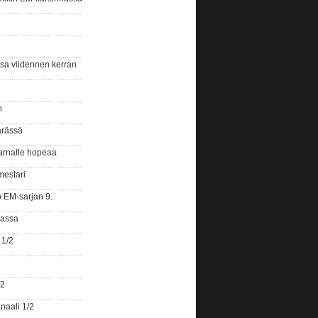
ssa viidennen kerran
n
ärässä
arnalle hopeaa
mestari
o EM-sarjan 9.
gassa
 1/2
/2
naali 1/2