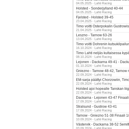
04.05.2025 - Lahti Racing
Holsted - Sonderjylland 40-44
04.05.2025 - Lahti Racing
Fjelsted - Holsted 39-45
23.04.2025 - Lahti Racing
Timo voitti Osterpokalin Gustrowi
21.04.2025 - Lahti Racing
Leszno - Tarnow 63-26
13.04.2025 - Lahti Racing
Timo voitti Dohrenin kutsukilpailu
16.10.2024 - Lahti Racing
Timo Lahti neljäs kultaisessa kyp
08.10.2024 - Lahti Racing
Lejonen - Dackarna 49-41 - Dack
01.10.2024 - Lahti Racing
Gniezno - Tarnow 48-42, Tarnow 
22.09.2024 - Lahti Racing
EM-sarja päättyi Chorzowiin, Tim
22.09.2024 - Lahti Racing
Holsted ajoi hopealle Tanskan lii
22.09.2024 - Lahti Racing
Dackarna - Lejonen 43-47 Finaali
17.09.2024 - Lahti Racing
Stralsund - Gustrow 43-41
17.09.2024 - Lahti Racing
Tarnow - Gniezno 51-38 Finaali 1
10.09.2024 - Lahti Racing
Västervik - Dackarna 38-52 Semifi
03.09.2024 - Lahti Racing