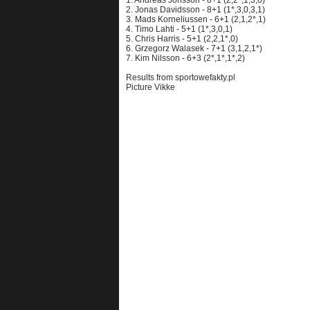
1. Andreas Jonsson - 8+1 (2,2*,1,3,0)
2. Jonas Davidsson - 8+1 (1*,3,0,3,1)
3. Mads Korneliussen - 6+1 (2,1,2*,1)
4. Timo Lahti - 5+1 (1*,3,0,1)
5. Chris Harris - 5+1 (2,2,1*,0)
6. Grzegorz Walasek - 7+1 (3,1,2,1*)
7. Kim Nilsson - 6+3 (2*,1*,1*,2)
Results from sportowefakty.pl
Picture Vikke