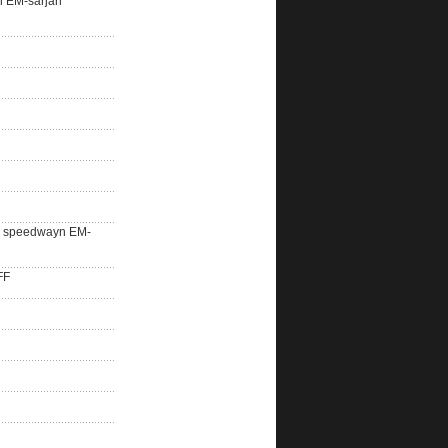
n EM-sarjan
lle speedwayn EM-
FF