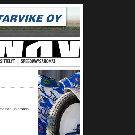
nmestaruus pronssi