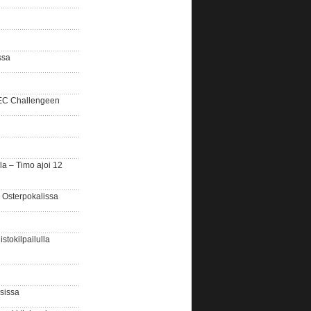
ssa
SEC Challengeen
la – Timo ajoi 12
 Osterpokalissa
stokilpailulla
sissa