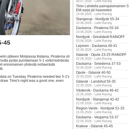
06.07.2026 - Lahti Racing
Timo Lahdella painajaismainen
EM-sarja jäi haaveeksi
14.06.2026 - Lahti Racing
Slangerup - Nordjysk 55-34
10.06.2026 - Lahti Racing
Dackarna - Piraterna 55-34
10.06.2026 - Lahti Racing
Nordjysk - Grindstedt RAINOFF
03.06.2026 - Lahti Racing
5-45
Lejonen - Dackarna 49-41
02.06.2026 - Lahti Racing
Gdansk - Opole 23-25 RAINOFF
elin jälkeen Motalassa tiistaina. Piraterna oli
02.06.2026 - Lahti Racing
mutta pystyi puristamaan 5-1 voitot kahdesta
Dackarna - Smederna 37-53
 oli erinomainen yhdestä nollaerästä
02.06.2026 - Lahti Racing
tä.
Opole - Gdansk 40-50
Motala on Tuesday. Piraterna needed two 5-1's
25.05.2026 - Lahti Racing
ch draw. Timo's night was a good one, even
Gdansk - Landshut 55-35
22.05.2026 - Lahti Racing
Västervik - Dackarna 46-42
22.05.2026 - Lahti Racing
Nordjysk - Slangerup 42-42
22.05.2026 - Lahti Racing
Region Varde - Nordjysk 51-33
15.05.2026 - Lahti Racing
Dackarna - Vargarna 53-37
12.05.2026 - Lahti Racing
Krakow - Gdansk 45-45