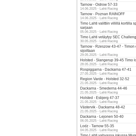
Tarnow - Ostrow 57-33
14.06.2025 - Lahti Racing
Tarnow - Poznan RAINOFF
14.06.2025 - Lahti Racing
Timo Lahti valittiin villillä kortil
sarjaan
05.06.2025 - Lahti Racing
Timo Lahti vetäytyy SEC Challen
30.05.2025 - Lahti Racing
Tarnow - Rzeszow 43-47 - Timon 
sijoiltaan
29.05.2025 - Lahti Racing
Holsted - Slangerup 39-45 Timo l
28.05.2025 - Lahti Racing
Rospiggarna - Dackarna 47-41
27.05.2025 - Lahti Racing
Region Varde - Holsted 32-52
21.05.2025 - Lahti Racing
Dackarna - Smederna 44-46
21.05.2025 - Lahti Racing
Holsted - Esbjerg 47-37
21.05.2025 - Lahti Racing
Västervik - Dackarna 48-42
21.05.2025 - Lahti Racing
Dackarna - Lejonen 50-40
06.05.2025 - Lahti Racing
Lodz - Tarnow 55-35
04.05.2025 - Lahti Racing
Timo Lahti vahvassa iskussa Mur