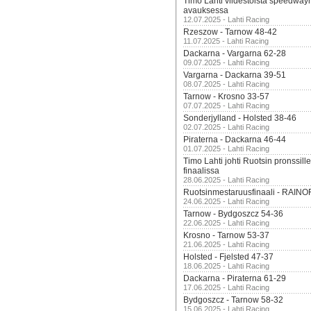
Timo Lahti viidestoista speedway
avauksessa
12.07.2025 - Lahti Racing
Rzeszow - Tarnow 48-42
11.07.2025 - Lahti Racing
Dackarna - Vargarna 62-28
09.07.2025 - Lahti Racing
Vargarna - Dackarna 39-51
08.07.2025 - Lahti Racing
Tarnow - Krosno 33-57
07.07.2025 - Lahti Racing
Sonderjylland - Holsted 38-46
02.07.2025 - Lahti Racing
Piraterna - Dackarna 46-44
01.07.2025 - Lahti Racing
Timo Lahti johti Ruotsin pronssi
finaalissa
28.06.2025 - Lahti Racing
Ruotsinmestaruusfinaali - RAINO
24.06.2025 - Lahti Racing
Tarnow - Bydgoszcz 54-36
22.06.2025 - Lahti Racing
Krosno - Tarnow 53-37
21.06.2025 - Lahti Racing
Holsted - Fjelsted 47-37
18.06.2025 - Lahti Racing
Dackarna - Piraterna 61-29
17.06.2025 - Lahti Racing
Bydgoszcz - Tarnow 58-32
15.06.2025 - Lahti Racing