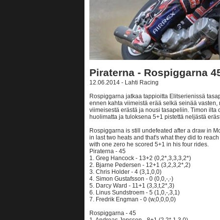
Piraterna - Rospiggarna 4
12.06.2014 - Lahti Racing
Rospiggarna jatkaa tappioitta Elitserienissä tasap
ennen kahta viimeistä erää selkä seinää vasten, 
viimeisestä erästä ja nousi tasapeliin. Timon ilta
huolimatta ja tuloksena 5+1 pistettä neljästä eräs
Rospiggarna is still undefeated after a draw in 
in last two heats and that's what they did to rea
with one zero he scored 5+1 in his four rides.
Piraterna - 45
1. Greg Hancock - 13+2 (0,2*,3,3,3,2*)
2. Bjarne Pedersen - 12+1 (3,2,3,2*,2)
3. Chris Holder - 4 (3,1,0,0)
4. Simon Gustafsson - 0 (0,0,-,-)
5. Darcy Ward - 11+1 (3,3,t,2*,3)
6. Linus Sundstroem - 5 (1,0,-,3,1)
7. Fredrik Engman - 0 (w,0,0,0,0)
Rospiggarna - 45