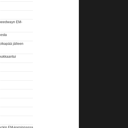
la speedwayn EM-
gesta
olkapää jälleen
oukkaantui
eckin EM-karsinnassa