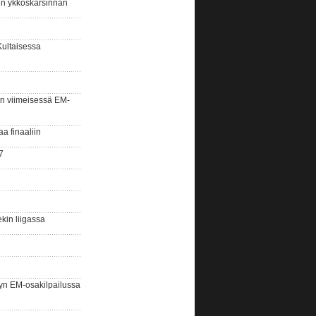
sin ykköskarsinnan
Kultaisessa
n viimeisessä EM-
aa finaaliin
7
kin liigassa
yn EM-osakilpailussa