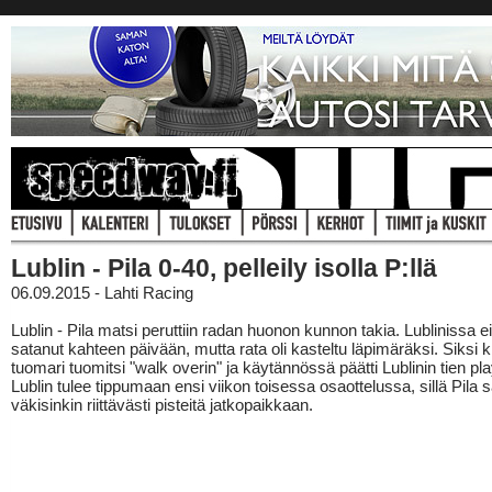
Lublin - Pila 0-40, pelleily isolla P:llä
06.09.2015 - Lahti Racing
Lublin - Pila matsi peruttiin radan huonon kunnon takia. Lublinissa ei 
satanut kahteen päivään, mutta rata oli kasteltu läpimäräksi. Siksi ki
tuomari tuomitsi "walk overin" ja käytännössä päätti Lublinin tien pla
Lublin tulee tippumaan ensi viikon toisessa osaottelussa, sillä Pila 
väkisinkin riittävästi pisteitä jatkopaikkaan.