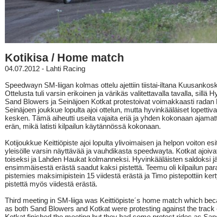
Kotikisa / Home match
04.07.2012 - Lahti Racing
Speedwayn SM-liigan kolmas ottelu ajettiin tiistai-iltana Kuusankosk
Ottelusta tuli varsin erikoinen ja värikäs valitettavalla tavalla, sillä 
Sand Blowers ja Seinäjoen Kotkat protestoivat voimakkaasti radan 
Seinäjoen joukkue lopulta ajoi ottelun, mutta hyvinkääläiset lopettivat
kesken. Tämä aiheutti useita vajaita eriä ja yhden kokonaan ajamat
erän, mikä latisti kilpailun käytännössä kokonaan.
Kotijoukkue Keittiöpiste ajoi lopulta ylivoimaisen ja helpon voiton esi
yleisölle varsin näyttävää ja vauhdikasta speedwayta. Kotkat ajoivat
toiseksi ja Lahden Haukat kolmanneksi. Hyvinkääläisten saldoksi jä
ensimmäisestä erästä saadut kaksi pistettä. Teemu oli kilpailun par
pistemies maksimipistein 15 viidestä erästä ja Timo pistepottiin ker
pistettä myös viidestä erästä.
Third meeting in SM-liiga was Keittiöpiste´s home match which be
as both Sand Blowers and Kotkat were protesting against the track 
Kotkat finished the meeting but they had some protest rides as Sa