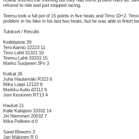
refused to ride and just stopped racing.
Teemu took a full pot of 15 points in five heats and Timo 10+2. Timo
problem in his bike in his last two heats, but he was able to finish b
Tulokset / Results
Keittiöpiste 39
Tero Aarnio 22223 11
Timo Lahti 31321 10
Teemu Lahti 33333 15
Marko Suojanen 3Fn 3
Kotkat 26
Juha Hautamäki R323 8
Mika Loppi 12122 8
Markku Autio d2112 6
Joni Keskinen RT13 4
Haukat 21
Kalle Katajisto 33332 14
Jiri Nieminen 20032 7
Mika Pellinen d 0
Sand Blowers 2
Jari Mäkinen R 0