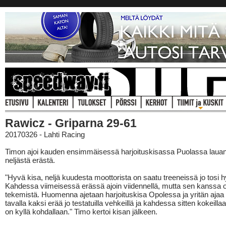
Rawicz - Griparna 29-61
20170326 - Lahti Racing
Timon ajoi kauden ensimmäisessä harjoituskisassa Puolassa laua
neljästä erästä.
"Hyvä kisa, neljä kuudesta moottorista on saatu treeneissä jo tosi h
Kahdessa viimeisessä erässä ajoin viidennellä, mutta sen kanssa o
tekemistä. Huomenna ajetaan harjoituskisa Opolessa ja yritän ajaa
tavalla kaksi erää jo testatuilla vehkeillä ja kahdessa sitten kokeilla
on kyllä kohdallaan." Timo kertoi kisan jälkeen.