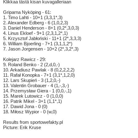
Klikkaa tästä kisan kuvagalleriaan
Griparna Nyköping - 61:
1. Timo Lahti - 10+1 (3,3,1*,3)
2. Alexander Edberg - 6 (1,0,2,3)
3. Daniel Henderson - 8+1 (0,2*,3,0,3)
4. Linus Ekloef - 9+1 (2,3,1,2*,1)
5. Krzysztof Jabłoński - 11+1 (2*,3,3,3)
6. William Bjoerling - 7+1 (3,1,1,2*)
7. Jason Jorgensen - 10+2 (2*,3,2*,3)
Kolejarz Rawicz - 29:
9. Roland Benko - 2 (2,d,0,-)
10. Arkadiusz Pawlak - 8 (0,2,2,2,2)
11. Rafał Konopka - 7+1 (3,1*,1,2,0)
12. Lars Skupień - 3 (1,2,0,-)
13. Valentin Grobauer - 4 (1,-,3,-)
14. Przemysław Giera - 1 (0,0,-,1)
15. Marek Lutowicz - 0 (1,0,0)
16. Patrik Mikel - 3+1 (1,1*,1)
17. Dawid Jona - 0 (0)
18. Miłosz Wypior - 0 (w,0)
Results from sportowefakty.pl
Picture: Erik Kruse