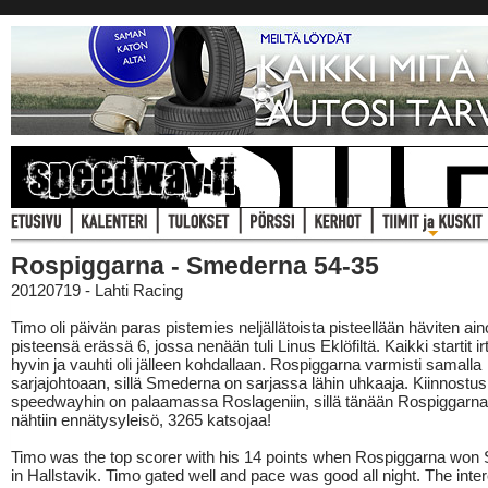
Rospiggarna - Smederna 54-35
20120719 - Lahti Racing
Timo oli päivän paras pistemies neljällätoista pisteellään häviten ai
pisteensä erässä 6, jossa nenään tuli Linus Eklöfiltä. Kaikki startit ir
hyvin ja vauhti oli jälleen kohdallaan. Rospiggarna varmisti samalla
sarjajohtoaan, sillä Smederna on sarjassa lähin uhkaaja. Kiinnostus
speedwayhin on palaamassa Roslageniin, sillä tänään Rospiggarna
nähtiin ennätysyleisö, 3265 katsojaa!
Timo was the top scorer with his 14 points when Rospiggarna wo
in Hallstavik. Timo gated well and pace was good all night. The inter