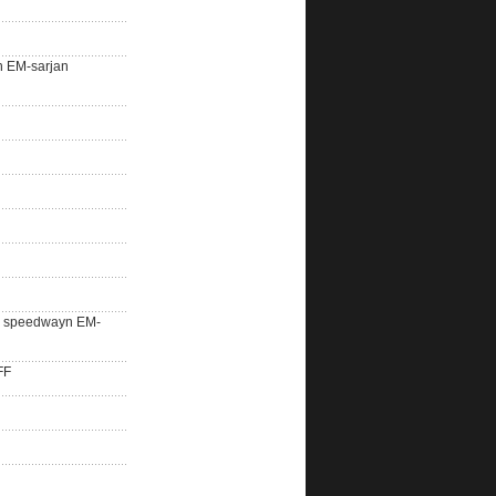
n EM-sarjan
lle speedwayn EM-
FF