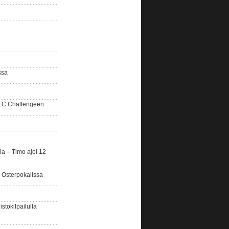
ssa
SEC Challengeen
la – Timo ajoi 12
 Osterpokalissa
stokilpailulla