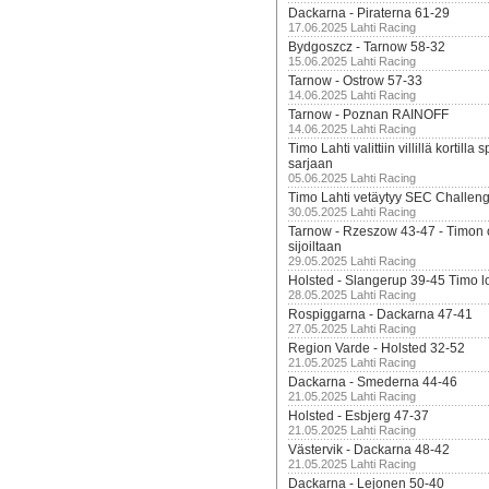
Dackarna - Piraterna 61-29
17.06.2025 Lahti Racing
Bydgoszcz - Tarnow 58-32
15.06.2025 Lahti Racing
Tarnow - Ostrow 57-33
14.06.2025 Lahti Racing
Tarnow - Poznan RAINOFF
14.06.2025 Lahti Racing
Timo Lahti valittiin villillä kortil
sarjaan
05.06.2025 Lahti Racing
Timo Lahti vetäytyy SEC Challen
30.05.2025 Lahti Racing
Tarnow - Rzeszow 43-47 - Timon 
sijoiltaan
29.05.2025 Lahti Racing
Holsted - Slangerup 39-45 Timo l
28.05.2025 Lahti Racing
Rospiggarna - Dackarna 47-41
27.05.2025 Lahti Racing
Region Varde - Holsted 32-52
21.05.2025 Lahti Racing
Dackarna - Smederna 44-46
21.05.2025 Lahti Racing
Holsted - Esbjerg 47-37
21.05.2025 Lahti Racing
Västervik - Dackarna 48-42
21.05.2025 Lahti Racing
Dackarna - Lejonen 50-40