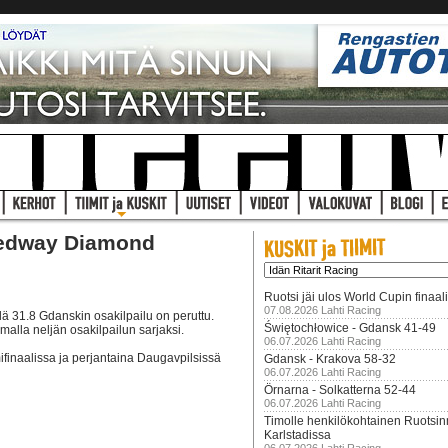
eedway Diamond
Ruotsi jäi ulos World Cupin finaal
07.08.2026 Lahti Racing
lä 31.8 Gdanskin osakilpailu on peruttu.
Świętochłowice - Gdansk 41-49
alla neljän osakilpailun sarjaksi.
06.07.2026 Lahti Racing
finaalissa ja perjantaina Daugavpilsissä
Gdansk - Krakova 58-32
06.07.2026 Lahti Racing
Örnarna - Solkatterna 52-44
06.07.2026 Lahti Racing
Timolle henkilökohtainen Ruotsi
Karlstadissa