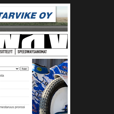
ista
nmestaruus pronssi