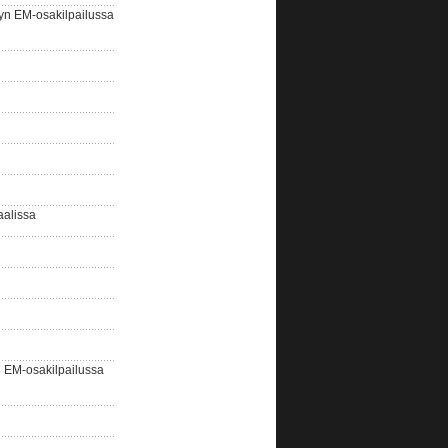
yn EM-osakilpailussa
aalissa
EM-osakilpailussa