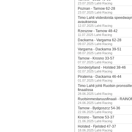
23.07.2025 Lahti Racing
Poznan - Tarnow 62-28
23.07.2025 Lahti Racing
Timo Lahti viidestoista speedway
avauksessa
12.07.2025 Lahti Racing
Rzeszow - Tarnow 48-42
11.07.2025 Lahti Racing
Dackarna - Vargarna 62-28
09.07.2025 Lahti Racing
Vargarna - Dackarna 39-51
08.07.2025 Lahti Racing
Tarnow - Krosno 33-57
07.07.2025 Lahti Racing
Sonderjylland - Holsted 38-46
02.07.2025 Lahti Racing
Piraterna - Dackarna 46-44
01.07.2025 Lahti Racing
Timo Lahti johti Ruotsin pronssi
finaalissa
28.06.2025 Lahti Racing
Ruotsinmestaruusfinaali - RAINO
24.06.2025 Lahti Racing
Tarnow - Bydgoszcz 54-36
22.06.2025 Lahti Racing
Krosno - Tarnow 53-37
21.06.2025 Lahti Racing
Holsted - Fjelsted 47-37
18.06.2025 Lahti Racing