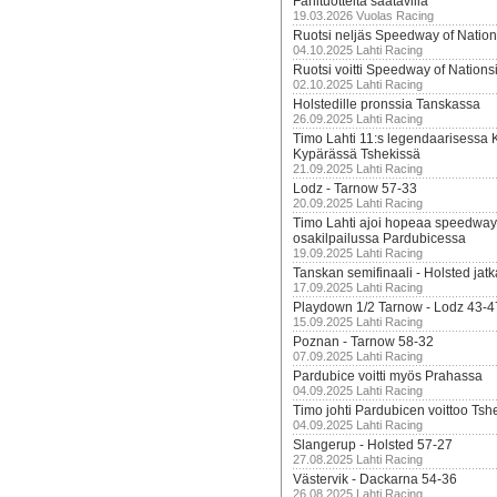
Fanituotteita saatavilla
19.03.2026 Vuolas Racing
Ruotsi neljäs Speedway of Nation
04.10.2025 Lahti Racing
Ruotsi voitti Speedway of Nation
02.10.2025 Lahti Racing
Holstedille pronssia Tanskassa
26.09.2025 Lahti Racing
Timo Lahti 11:s legendaarisessa 
Kypärässä Tshekissä
21.09.2025 Lahti Racing
Lodz - Tarnow 57-33
20.09.2025 Lahti Racing
Timo Lahti ajoi hopeaa speedway
osakilpailussa Pardubicessa
19.09.2025 Lahti Racing
Tanskan semifinaali - Holsted jatk
17.09.2025 Lahti Racing
Playdown 1/2 Tarnow - Lodz 43-4
15.09.2025 Lahti Racing
Poznan - Tarnow 58-32
07.09.2025 Lahti Racing
Pardubice voitti myös Prahassa
04.09.2025 Lahti Racing
Timo johti Pardubicen voittoo Tshe
04.09.2025 Lahti Racing
Slangerup - Holsted 57-27
27.08.2025 Lahti Racing
Västervik - Dackarna 54-36
26.08.2025 Lahti Racing