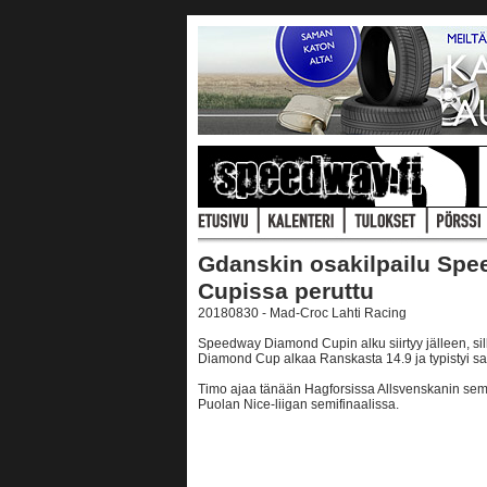
Gdanskin osakilpailu Sp
Cupissa peruttu
20180830 - Mad-Croc Lahti Racing
Speedway Diamond Cupin alku siirtyy jälleen, sil
Diamond Cup alkaa Ranskasta 14.9 ja typistyi sam
Timo ajaa tänään Hagforsissa Allsvenskanin semi
Puolan Nice-liigan semifinaalissa.