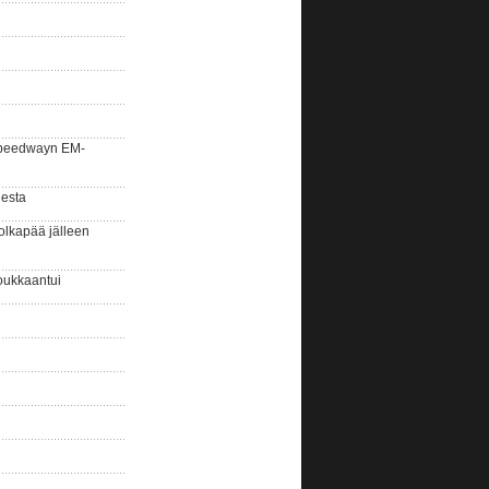
la speedwayn EM-
gesta
olkapää jälleen
oukkaantui