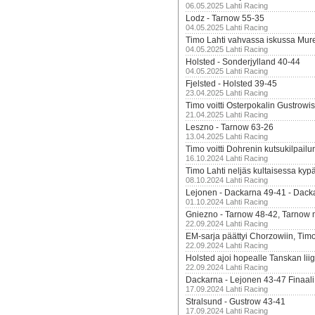
06.05.2025 Lahti Racing
Lodz - Tarnow 55-35
04.05.2025 Lahti Racing
Timo Lahti vahvassa iskussa Mur
04.05.2025 Lahti Racing
Holsted - Sonderjylland 40-44
04.05.2025 Lahti Racing
Fjelsted - Holsted 39-45
23.04.2025 Lahti Racing
Timo voitti Osterpokalin Gustrowi
21.04.2025 Lahti Racing
Leszno - Tarnow 63-26
13.04.2025 Lahti Racing
Timo voitti Dohrenin kutsukilpailu
16.10.2024 Lahti Racing
Timo Lahti neljäs kultaisessa kyp
08.10.2024 Lahti Racing
Lejonen - Dackarna 49-41 - Dack
01.10.2024 Lahti Racing
Gniezno - Tarnow 48-42, Tarnow 
22.09.2024 Lahti Racing
EM-sarja päättyi Chorzowiin, Tim
22.09.2024 Lahti Racing
Holsted ajoi hopealle Tanskan lii
22.09.2024 Lahti Racing
Dackarna - Lejonen 43-47 Finaali
17.09.2024 Lahti Racing
Stralsund - Gustrow 43-41
17.09.2024 Lahti Racing