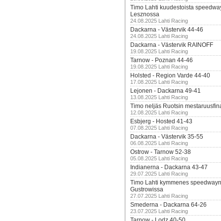
Timo Lahti kuudestoista speedwa
Lesznossa
24.08.2025 Lahti Racing
Dackarna - Västervik 44-46
24.08.2025 Lahti Racing
Dackarna - Västervik RAINOFF
19.08.2025 Lahti Racing
Tarnow - Poznan 44-46
19.08.2025 Lahti Racing
Holsted - Region Varde 44-40
17.08.2025 Lahti Racing
Lejonen - Dackarna 49-41
13.08.2025 Lahti Racing
Timo neljäs Ruotsin mestaruusfin
12.08.2025 Lahti Racing
Esbjerg - Hosted 41-43
07.08.2025 Lahti Racing
Dackarna - Västervik 35-55
06.08.2025 Lahti Racing
Ostrow - Tarnow 52-38
05.08.2025 Lahti Racing
Indianerna - Dackarna 43-47
29.07.2025 Lahti Racing
Timo Lahti kymmenes speedwayn 
Gustrowissa
27.07.2025 Lahti Racing
Smederna - Dackarna 64-26
23.07.2025 Lahti Racing
Tarnow - Lodz 40-50