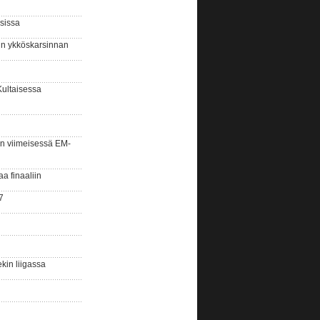
sissa
sin ykköskarsinnan
Kultaisessa
n viimeisessä EM-
aa finaaliin
7
kin liigassa