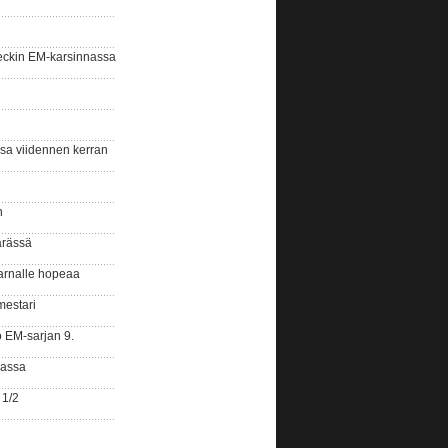
eckin EM-karsinnassa
ssa viidennen kerran
n
ärässä
arnalle hopeaa
mestari
o EM-sarjan 9.
gassa
 1/2