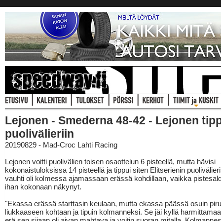
Lejonen - Smederna 48-42 - Lejonen tip
puolivälieriin
20190829 - Mad-Croc Lahti Racing
Lejonen voitti puolivälien toisen osaottelun 6 pisteellä, mutta hävisi
kokonaistuloksissa 14 pisteellä ja tippui siten Elitserienin puolivälie
vauhti oli kolmessa ajamassaan erässä kohdillaan, vaikka pistesal
ihan kokonaan näkynyt.
"Ekassa erässä starttasin keulaan, mutta ekassa päässä osuin pir
liukkaaseen kohtaan ja tipuin kolmanneksi. Se jäi kyllä harmittamaa
erä sen sijaan oli aivan mahtava ja voitin suoran mitalla. Kolmanne