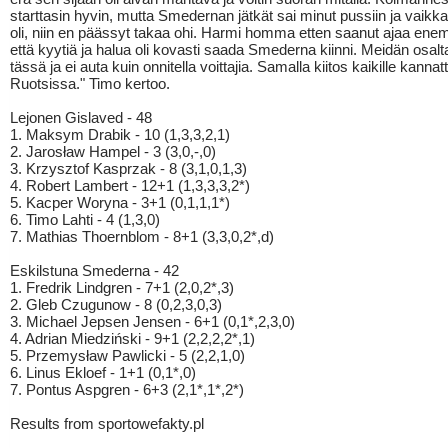
starttasin hyvin, mutta Smedernan jätkät sai minut pussiin ja vaikka
oli, niin en päässyt takaa ohi. Harmi homma etten saanut ajaa enem
että kyytiä ja halua oli kovasti saada Smederna kiinni. Meidän osalta
tässä ja ei auta kuin onnitella voittajia. Samalla kiitos kaikille kannatta
Ruotsissa." Timo kertoo.
Lejonen Gislaved - 48
1. Maksym Drabik - 10 (1,3,3,2,1)
2. Jarosław Hampel - 3 (3,0,-,0)
3. Krzysztof Kasprzak - 8 (3,1,0,1,3)
4. Robert Lambert - 12+1 (1,3,3,3,2*)
5. Kacper Woryna - 3+1 (0,1,1,1*)
6. Timo Lahti - 4 (1,3,0)
7. Mathias Thoernblom - 8+1 (3,3,0,2*,d)
Eskilstuna Smederna - 42
1. Fredrik Lindgren - 7+1 (2,0,2*,3)
2. Gleb Czugunow - 8 (0,2,3,0,3)
3. Michael Jepsen Jensen - 6+1 (0,1*,2,3,0)
4. Adrian Miedziński - 9+1 (2,2,2,2*,1)
5. Przemysław Pawlicki - 5 (2,2,1,0)
6. Linus Ekloef - 1+1 (0,1*,0)
7. Pontus Aspgren - 6+3 (2,1*,1*,2*)
Results from sportowefakty.pl