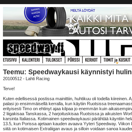
Teemu: Speedwaykausi käynnistyi hulina
20100512 - Lahti Racing
Terve!
Kuten edellisessä postissa mainittiin, huhtikuu oli todella kiireinen.
palasi jo ensimmäisellä kerralla, kun käytiin Ruotsissa treenaamass
erityisesti Timo on ehtinyt ajaa kilpaa jo enemmän kuin aikaisempin
2 liigakisaa Tanskassa, 2 harjoituskisaa Ruotsissa ja aikuisten Wor
karsinta Italiassa. Kotimainen speedwaykausi pärähtää käyntiin hel
13.5, kun Porissa ajetaan kauden avaava Yyteri Speedway. Viikon 
siitä on kotimaisen Extraliigan avaus ja silloin voidaan sanoa kaude