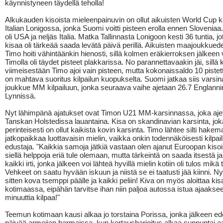
käynnistyneen täydellä teholla!
Alkukauden kisoista mieleenpainuvin on ollut aikuisten World Cup k
Italian Lonigossa, jonka Suomi voitti pisteen erolla ennen Slovenia
oli USA ja neljäs Italia. Matka Tallinnasta Lonigoon kesti 36 tuntia, 
kisaa oli tärkeää saada levätä päivä perillä. Aikuisten maajoukkued
Timo hoiti vähintäänkin hienosti, sillä kolmen eräkierroksen jälkeen 
Timolla oli täydet pisteet plakkarissa. No parannettavaakin jäi, sillä
viimeisestään Timo ajoi vain pisteen, mutta kokonaissaldo 10 pistett
on mahtava suoritus kilpailun kuopukselta. Suomi jatkaa siis varsi
joukkue MM kilpailuun, jonka seuraava vaihe ajetaan 26.7 Englanni
Lynnissä.
Nyt lähimpänä ajatukset ovat Timon U21 MM-karsinnassa, joka aje
Tanskan Holstedissa lauantaina. Kisa on skandinavian karsinta, jok
perinteisesti on ollut kaikista kovin karsinta. Timo lähtee silti hake
jatkopaikkaa luottavaisin mielin, vaikka onkin todennäköisesti kilpai
edustaja. "Kaikkia samoja jätkiä vastaan olen ajanut Euroopan kisoi
siellä helppoja eriä tule olemaan, mutta tärkeintä on saada itsestä j
kaikki irti, jonka jälkeen voi lähteä hyvillä mielin kotiin oli tulos mikä
Vehkeet on saatu hyvään iskuun ja niistä se ei taatusti jää kiinni. N
sitten kova tsemppi päälle ja kaikki peliin! Kiva on myös aloittaa kis
kotimaassa, eipähän tarvitse ihan niin paljoa autossa istua ajaakse
minuuttia kilpaa!"
Teemun kotimaan kausi alkaa jo torstaina Porissa, jonka jälkeen e
päivää armeijan harmaissa, kun kertausharjoitus alkaa sunnuntai 