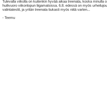
Tulevalla viikolla on kuitenkin hyvää aikaa treenata, koska minulla 
huilivuoro viikonlopun liigamatsissa. 6.8. edessä on myös urheilujo
valintatestit, ja yritän treenata tiukasti myös niitä varten...
- Teemu