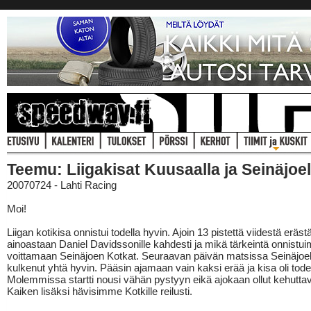
Teemu: Liigakisat Kuusaalla ja Seinäjoel
20070724 - Lahti Racing
Moi!
Liigan kotikisa onnistui todella hyvin. Ajoin 13 pistettä viidestä eräst
ainoastaan Daniel Davidssonille kahdesti ja mikä tärkeintä onnist
voittamaan Seinäjoen Kotkat. Seuraavan päivän matsissa Seinäjoella
kulkenut yhtä hyvin. Pääsin ajamaan vain kaksi erää ja kisa oli tode
Molemmissa startti nousi vähän pystyyn eikä ajokaan ollut kehuttav
Kaiken lisäksi hävisimme Kotkille reilusti.