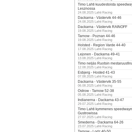
Timo Lahti kuudestoista speedwa
Lesznossa
24.08.2025 Lahti Racing
Dackarna - Västervik 44-46
24.08.2025 Lahti Racing
Dackarna - Västervik RAINOFF
19.08.2025 Lahti Racing
Tarnow - Poznan 44-46
19.08.2025 Lahti Racing
Holsted - Region Varde 44-40
17.08.2025 Lahti Racing
Lejonen - Dackarna 49-41
13.08.2025 Lahti Racing
Timo neljäs Ruotsin mestaruusfin
12.08.2025 Lahti Racing
Esbjerg - Hosted 41-43
07.08.2025 Lahti Racing
Dackarna - Västervik 35-55
06.08.2025 Lahti Racing
Ostrow - Tarnow 52-38
05.08.2025 Lahti Racing
Indianerna - Dackarna 43-47
29.07.2025 Lahti Racing
Timo Lahti kymmenes speedwayn 
Gustrowissa
27.07.2025 Lahti Racing
Smederna - Dackarna 64-26
23.07.2025 Lahti Racing
Tarnow - Lodz 40-50