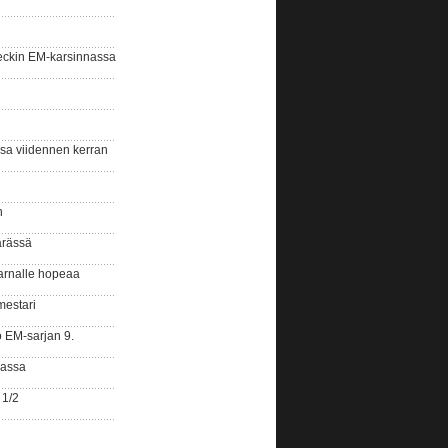
eckin EM-karsinnassa
ssa viidennen kerran
n
ärässä
arnalle hopeaa
mestari
o EM-sarjan 9.
gassa
 1/2