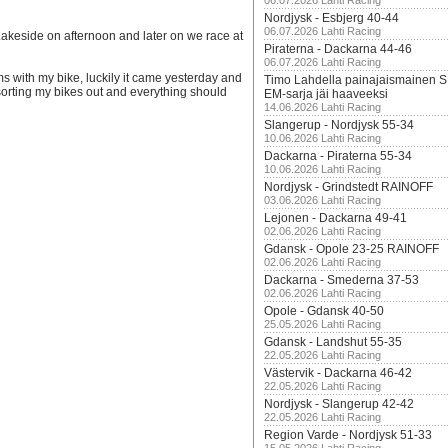
06.07.2026 Lahti Racing
Nordjysk - Esbjerg 40-44
06.07.2026 Lahti Racing
akeside on afternoon and later on we race at
Piraterna - Dackarna 44-46
06.07.2026 Lahti Racing
 with my bike, luckily it came yesterday and
Timo Lahdella painajaismainen
orting my bikes out and everything should
EM-sarja jäi haaveeksi
14.06.2026 Lahti Racing
Slangerup - Nordjysk 55-34
10.06.2026 Lahti Racing
Dackarna - Piraterna 55-34
10.06.2026 Lahti Racing
Nordjysk - Grindstedt RAINOFF
03.06.2026 Lahti Racing
Lejonen - Dackarna 49-41
02.06.2026 Lahti Racing
Gdansk - Opole 23-25 RAINOFF
02.06.2026 Lahti Racing
Dackarna - Smederna 37-53
02.06.2026 Lahti Racing
Opole - Gdansk 40-50
25.05.2026 Lahti Racing
Gdansk - Landshut 55-35
22.05.2026 Lahti Racing
Västervik - Dackarna 46-42
22.05.2026 Lahti Racing
Nordjysk - Slangerup 42-42
22.05.2026 Lahti Racing
Region Varde - Nordjysk 51-33