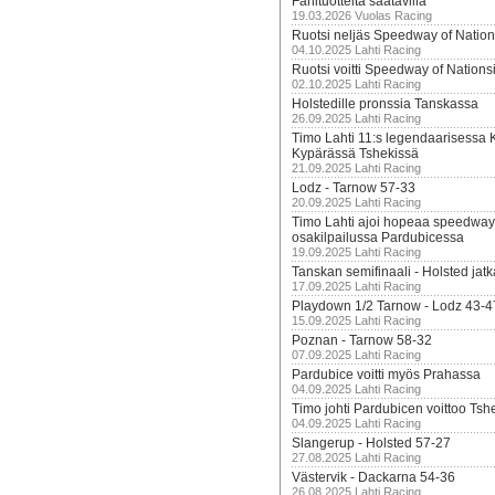
Fanituotteita saatavilla
19.03.2026 Vuolas Racing
Ruotsi neljäs Speedway of Nation
04.10.2025 Lahti Racing
Ruotsi voitti Speedway of Nation
02.10.2025 Lahti Racing
Holstedille pronssia Tanskassa
26.09.2025 Lahti Racing
Timo Lahti 11:s legendaarisessa 
Kypärässä Tshekissä
21.09.2025 Lahti Racing
Lodz - Tarnow 57-33
20.09.2025 Lahti Racing
Timo Lahti ajoi hopeaa speedway
osakilpailussa Pardubicessa
19.09.2025 Lahti Racing
Tanskan semifinaali - Holsted jatk
17.09.2025 Lahti Racing
Playdown 1/2 Tarnow - Lodz 43-4
15.09.2025 Lahti Racing
Poznan - Tarnow 58-32
07.09.2025 Lahti Racing
Pardubice voitti myös Prahassa
04.09.2025 Lahti Racing
Timo johti Pardubicen voittoo Tshe
04.09.2025 Lahti Racing
Slangerup - Holsted 57-27
27.08.2025 Lahti Racing
Västervik - Dackarna 54-36
26.08.2025 Lahti Racing