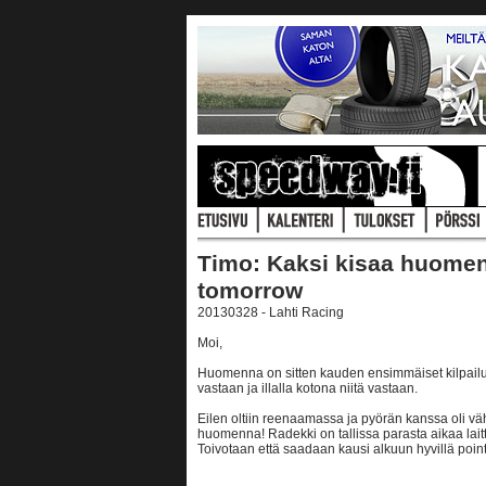
Timo: Kaksi kisaa huomen
tomorrow
20130328 - Lahti Racing
Moi,
Huomenna on sitten kauden ensimmäiset kilpailu
vastaan ja illalla kotona niitä vastaan.
Eilen oltiin reenaamassa ja pyörän kanssa oli väh
huomenna! Radekki on tallissa parasta aikaa lait
Toivotaan että saadaan kausi alkuun hyvillä point