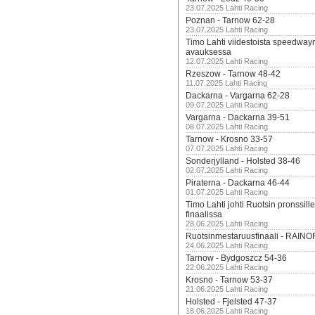
23.07.2025 Lahti Racing
Poznan - Tarnow 62-28
23.07.2025 Lahti Racing
Timo Lahti viidestoista speedway
avauksessa
12.07.2025 Lahti Racing
Rzeszow - Tarnow 48-42
11.07.2025 Lahti Racing
Dackarna - Vargarna 62-28
09.07.2025 Lahti Racing
Vargarna - Dackarna 39-51
08.07.2025 Lahti Racing
Tarnow - Krosno 33-57
07.07.2025 Lahti Racing
Sonderjylland - Holsted 38-46
02.07.2025 Lahti Racing
Piraterna - Dackarna 46-44
01.07.2025 Lahti Racing
Timo Lahti johti Ruotsin pronssi
finaalissa
28.06.2025 Lahti Racing
Ruotsinmestaruusfinaali - RAINO
24.06.2025 Lahti Racing
Tarnow - Bydgoszcz 54-36
22.06.2025 Lahti Racing
Krosno - Tarnow 53-37
21.06.2025 Lahti Racing
Holsted - Fjelsted 47-37
18.06.2025 Lahti Racing