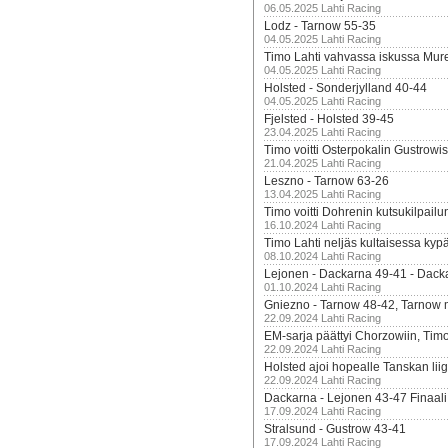
06.05.2025 Lahti Racing
Lodz - Tarnow 55-35
04.05.2025 Lahti Racing
Timo Lahti vahvassa iskussa Mur
04.05.2025 Lahti Racing
Holsted - Sonderjylland 40-44
04.05.2025 Lahti Racing
Fjelsted - Holsted 39-45
23.04.2025 Lahti Racing
Timo voitti Osterpokalin Gustrowi
21.04.2025 Lahti Racing
Leszno - Tarnow 63-26
13.04.2025 Lahti Racing
Timo voitti Dohrenin kutsukilpailu
16.10.2024 Lahti Racing
Timo Lahti neljäs kultaisessa kyp
08.10.2024 Lahti Racing
Lejonen - Dackarna 49-41 - Dack
01.10.2024 Lahti Racing
Gniezno - Tarnow 48-42, Tarnow 
22.09.2024 Lahti Racing
EM-sarja päättyi Chorzowiin, Tim
22.09.2024 Lahti Racing
Holsted ajoi hopealle Tanskan lii
22.09.2024 Lahti Racing
Dackarna - Lejonen 43-47 Finaali
17.09.2024 Lahti Racing
Stralsund - Gustrow 43-41
17.09.2024 Lahti Racing