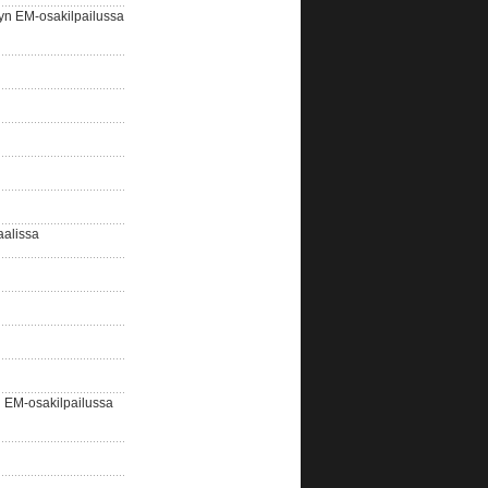
yn EM-osakilpailussa
aalissa
EM-osakilpailussa