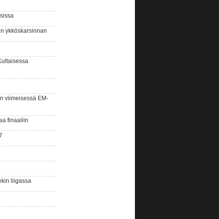
sissa
sin ykköskarsinnan
Kultaisessa
n viimeisessä EM-
aa finaaliin
7
kin liigassa