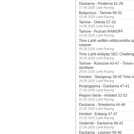
Dackarna - Piraterna 61-29
17.06.2025 Lahti Racing
Bydgoszcz - Tarnow 58-32
15.06.2025 Lahti Racing
Tarnow - Ostrow 57-33
14.06.2025 Lahti Racing
Tarnow - Poznan RAINOFF
14.06.2025 Lahti Racing
Timo Lahti valittiin villillä kortil
sarjaan
05.06.2025 Lahti Racing
Timo Lahti vetäytyy SEC Challen
30.05.2025 Lahti Racing
Tarnow - Rzeszow 43-47 - Timon 
sijoiltaan
29.05.2025 Lahti Racing
Holsted - Slangerup 39-45 Timo l
28.05.2025 Lahti Racing
Rospiggarna - Dackarna 47-41
27.05.2025 Lahti Racing
Region Varde - Holsted 32-52
21.05.2025 Lahti Racing
Dackarna - Smederna 44-46
21.05.2025 Lahti Racing
Holsted - Esbjerg 47-37
21.05.2025 Lahti Racing
Västervik - Dackarna 48-42
21.05.2025 Lahti Racing
Dackarna - Lejonen 50-40