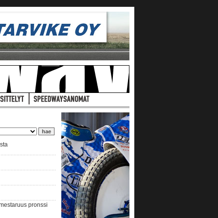
ista
nmestaruus pronssi