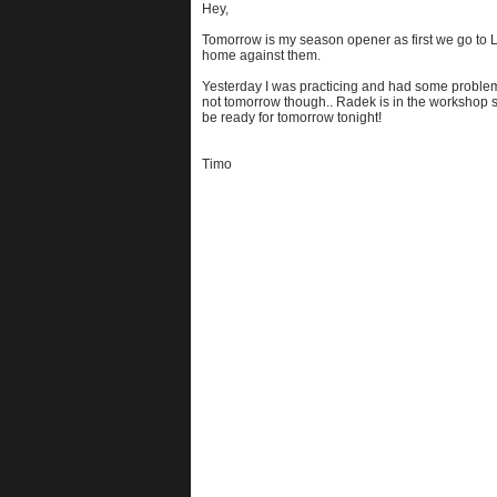
Hey,
Tomorrow is my season opener as first we go to L
home against them.
Yesterday I was practicing and had some problems
not tomorrow though.. Radek is in the workshop s
be ready for tomorrow tonight!
Timo