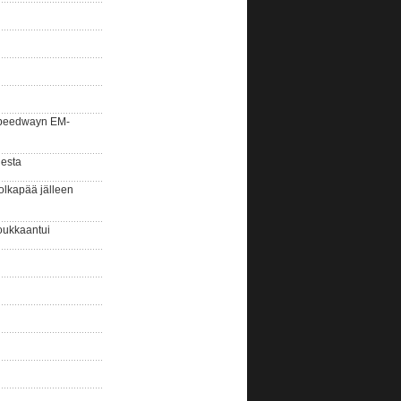
la speedwayn EM-
gesta
olkapää jälleen
oukkaantui