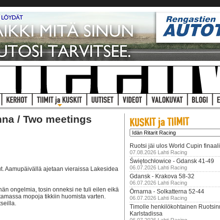
na / Two meetings
Ruotsi jäi ulos World Cupin finaal
07.08.2026 Lahti Racing
Świętochłowice - Gdansk 41-49
06.07.2026 Lahti Racing
t. Aamupäivällä ajetaan vieraissa Lakesidea
Gdansk - Krakova 58-32
06.07.2026 Lahti Racing
än ongelmia, tosin onneksi ne tuli eilen eikä
Örnarna - Solkatterna 52-44
tamassa mopoja tikkiin huomista varten.
06.07.2026 Lahti Racing
seilla.
Timolle henkilökohtainen Ruotsi
Karlstadissa