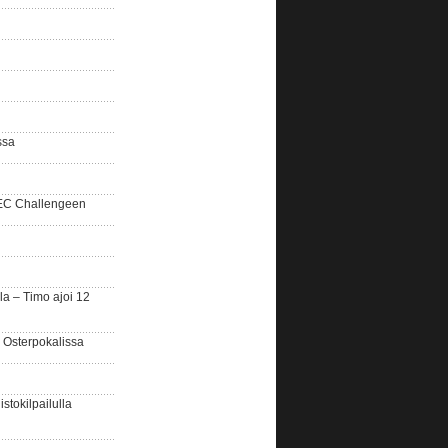
ssa
SEC Challengeen
la – Timo ajoi 12
 Osterpokalissa
stokilpailulla