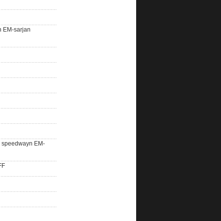
n EM-sarjan
lle speedwayn EM-
FF