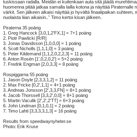
tuskissaan radalla. Meidän ei kuitenkaan auta sitä jäädä murehtima
huomenna pitää jatkaa samalla lailla kotona ja näyttää Piraternalle 
värkit. Sen jälkeen alkaisi näyttää jo hyvältä finaalipaikan suhteen, 
nuolaista liian aikaisin.." Timo kertoi kisan jälkeen.
Piraterna 35 poäng
1. Greg Hancock [3,0,1,2’FX,1] = 7+1 poäng
2. Piotr Pawlicki [R/R]
3. Jonas Davidsson [1,0,0,0] = 1 poäng
4. Scott Nicholls [1,1,1,0] = 3 poäng
5. Peter Kildemand [1,1,2,0,2,2,3] = 11 poäng
6. Anton Rosén [1′,0,2,0,2′] = 5+2 poäng
7. Fredrik Engman [2,0,3,3] = 8 poäng
Rospiggarna 55 poäng
1. Jason Doyle [2,3,3,1,2] = 11 poäng
2. Max Fricke [0,2′,1,1] = 4+1 poäng
3. Andreas Jonsson [2′,3,3,FN] = 8+1 poäng
4. Jacob Thorssell [3,3,2′,0,0] = 8+1 poäng
5. Martin Vaculik [2′,2′,2’TT] = 6+3 poäng
6. John Lindman [0,1,0,1] = 2 poäng
7. Timo Lahti [3,3,3,3,1,3] = 16 poäng
Results from speedwaynyheter.se
Photo: Erik Kruse