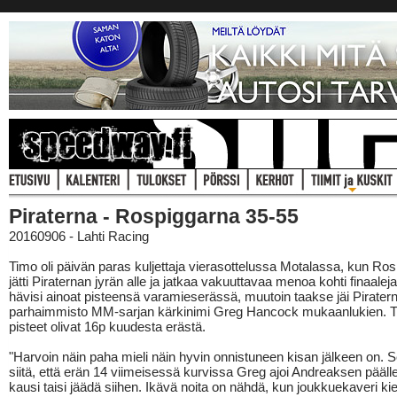
Piraterna - Rospiggarna 35-55
20160906 - Lahti Racing
Timo oli päivän paras kuljettaja vierasottelussa Motalassa, kun Ro
jätti Piraternan jyrän alle ja jatkaa vakuuttavaa menoa kohti finaalej
hävisi ainoat pisteensä varamieserässä, muutoin taakse jäi Pirater
parhaimmisto MM-sarjan kärkinimi Greg Hancock mukaanlukien. 
pisteet olivat 16p kuudesta erästä.
"Harvoin näin paha mieli näin hyvin onnistuneen kisan jälkeen on. S
siitä, että erän 14 viimeisessä kurvissa Greg ajoi Andreaksen päälle
kausi taisi jäädä siihen. Ikävä noita on nähdä, kun joukkuekaveri kier