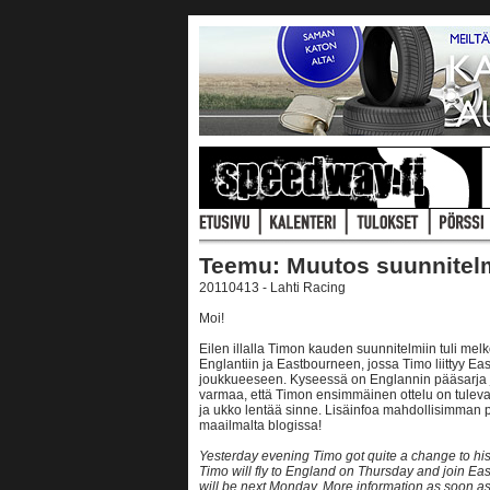
Teemu: Muutos suunnitelm
20110413 - Lahti Racing
Moi!
Eilen illalla Timon kauden suunnitelmiin tuli me
Englantiin ja Eastbourneen, jossa Timo liittyy Ea
joukkueeseen. Kyseessä on Englannin pääsarja ja
varmaa, että Timon ensimmäinen ottelu on tulev
ja ukko lentää sinne. Lisäinfoa mahdollisimman pi
maailmalta blogissa!
Yesterday evening Timo got quite a change to hi
Timo will fly to England on Thursday and join Eas
will be next Monday. More information as soon as