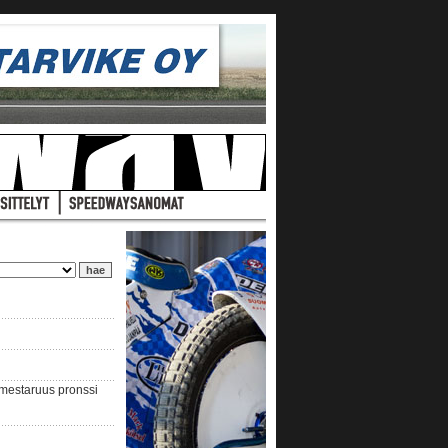
nmestaruus pronssi