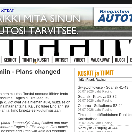
iin - Plans changed
Świętochłowice - Gdansk 41-49
06.07.2026 Lahti Racing
lkoinen muutos. Torstai-aamuna lähtee lento
Gdansk - Krakova 58-32
stbourne Eaglesin Elite league-
06.07.2026 Lahti Racing
 kuviot ovat vielä hieman auki, mutta se on
Örnarna - Solkatterna 52-44
ana maanantaina. Kalusto tulee Englannista
06.07.2026 Lahti Racing
an ja Timo kirjoittelee kuulumisistaan
Timolle henkilökohtainen Ruotsi
Karlstadissa
s plans. Joonas Kylmäkorpi called and now
06.07.2026 Lahti Racing
tbourne Eagles in Elite league. First match
Nordjysk - Esbjerg 40-44
 possible and Timo will write his thoughts