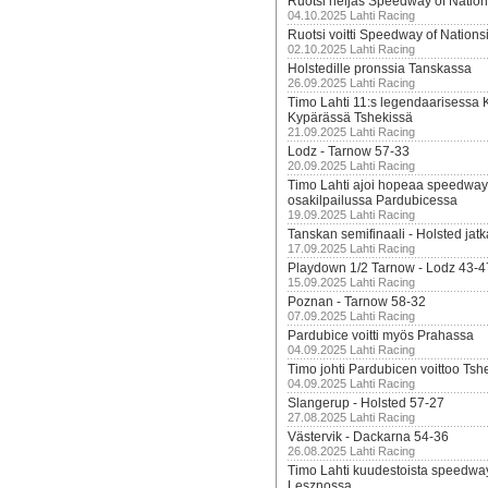
Ruotsi neljäs Speedway of Nation
04.10.2025 Lahti Racing
Ruotsi voitti Speedway of Nation
02.10.2025 Lahti Racing
Holstedille pronssia Tanskassa
26.09.2025 Lahti Racing
Timo Lahti 11:s legendaarisessa 
Kypärässä Tshekissä
21.09.2025 Lahti Racing
Lodz - Tarnow 57-33
20.09.2025 Lahti Racing
Timo Lahti ajoi hopeaa speedway
osakilpailussa Pardubicessa
19.09.2025 Lahti Racing
Tanskan semifinaali - Holsted jatk
17.09.2025 Lahti Racing
Playdown 1/2 Tarnow - Lodz 43-4
15.09.2025 Lahti Racing
Poznan - Tarnow 58-32
07.09.2025 Lahti Racing
Pardubice voitti myös Prahassa
04.09.2025 Lahti Racing
Timo johti Pardubicen voittoo Tshe
04.09.2025 Lahti Racing
Slangerup - Holsted 57-27
27.08.2025 Lahti Racing
Västervik - Dackarna 54-36
26.08.2025 Lahti Racing
Timo Lahti kuudestoista speedwa
Lesznossa