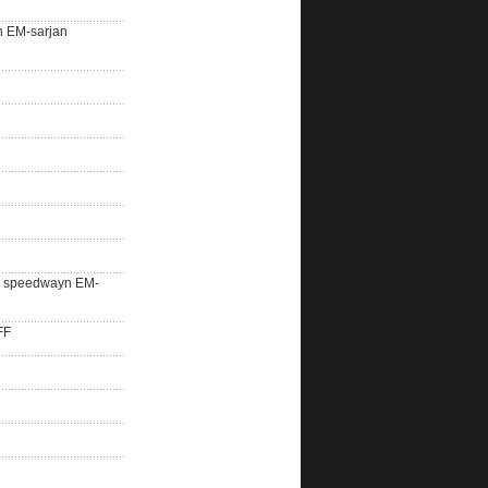
n EM-sarjan
lle speedwayn EM-
FF