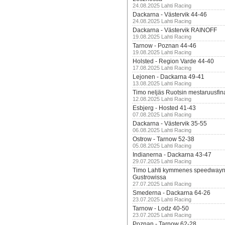
24.08.2025 Lahti Racing
Dackarna - Västervik 44-46
24.08.2025 Lahti Racing
Dackarna - Västervik RAINOFF
19.08.2025 Lahti Racing
Tarnow - Poznan 44-46
19.08.2025 Lahti Racing
Holsted - Region Varde 44-40
17.08.2025 Lahti Racing
Lejonen - Dackarna 49-41
13.08.2025 Lahti Racing
Timo neljäs Ruotsin mestaruusfin
12.08.2025 Lahti Racing
Esbjerg - Hosted 41-43
07.08.2025 Lahti Racing
Dackarna - Västervik 35-55
06.08.2025 Lahti Racing
Ostrow - Tarnow 52-38
05.08.2025 Lahti Racing
Indianerna - Dackarna 43-47
29.07.2025 Lahti Racing
Timo Lahti kymmenes speedwayn 
Gustrowissa
27.07.2025 Lahti Racing
Smederna - Dackarna 64-26
23.07.2025 Lahti Racing
Tarnow - Lodz 40-50
23.07.2025 Lahti Racing
Poznan - Tarnow 62-28