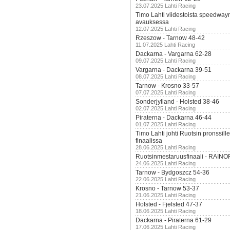
23.07.2025 Lahti Racing
Timo Lahti viidestoista speedway
avauksessa
12.07.2025 Lahti Racing
Rzeszow - Tarnow 48-42
11.07.2025 Lahti Racing
Dackarna - Vargarna 62-28
09.07.2025 Lahti Racing
Vargarna - Dackarna 39-51
08.07.2025 Lahti Racing
Tarnow - Krosno 33-57
07.07.2025 Lahti Racing
Sonderjylland - Holsted 38-46
02.07.2025 Lahti Racing
Piraterna - Dackarna 46-44
01.07.2025 Lahti Racing
Timo Lahti johti Ruotsin pronssi
finaalissa
28.06.2025 Lahti Racing
Ruotsinmestaruusfinaali - RAINO
24.06.2025 Lahti Racing
Tarnow - Bydgoszcz 54-36
22.06.2025 Lahti Racing
Krosno - Tarnow 53-37
21.06.2025 Lahti Racing
Holsted - Fjelsted 47-37
18.06.2025 Lahti Racing
Dackarna - Piraterna 61-29
17.06.2025 Lahti Racing