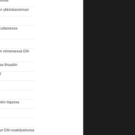
sissa
sin ykköskarsinnan
Kultaisessa
n viimeisessä EM-
aa finaaliin
7
kin liigassa
yn EM-osakilpailussa