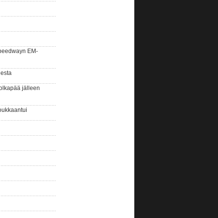
la speedwayn EM-
gesta
olkapää jälleen
oukkaantui