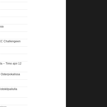
ssa
SEC Challengeen
la – Timo ajoi 12
 Osterpokalissa
stokilpailulla