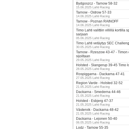
Bydgoszcz - Tarnow 58-32
15.06.2025 Lahti Racing
Tarnow - Ostrow 57-33
14.06.2025 Lahti Racing
Tarnow - Poznan RAINOFF
14.06.2025 Lahti Racing
Timo Lahti valittiin villillä kortil
sarjaan
05.06.2025 Lahti Racing
Timo Lahti vetäytyy SEC Challen
30.05.2025 Lahti Racing
Tarnow - Rzeszow 43-47 - Timon 
sijoiltaan
29.05.2025 Lahti Racing
Holsted - Slangerup 39-45 Timo l
28.05.2025 Lahti Racing
Rospiggarna - Dackarna 47-41
27.05.2025 Lahti Racing
Region Varde - Holsted 32-52
21.05.2025 Lahti Racing
Dackarna - Smederna 44-46
21.05.2025 Lahti Racing
Holsted - Esbjerg 47-37
21.05.2025 Lahti Racing
Västervik - Dackarna 48-42
21.05.2025 Lahti Racing
Dackarna - Lejonen 50-40
06.05.2025 Lahti Racing
Lodz - Tarnow 55-35