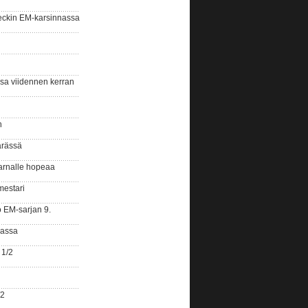
eckin EM-karsinnassa
ssa viidennen kerran
n
ärässä
arnalle hopeaa
mestari
o EM-sarjan 9.
gassa
 1/2
/2