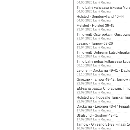
04.05.2025 Lahti Racing
Timo Lahti vahvassa iskussa Mur
04.05.2025 Lahti Racing
Holsted - Sonderjylland 40-44
04.05.2025 Lahti Racing
Fjelsted - Holsted 39-45
23.04.2025 Lahti Racing
Timo voitti Osterpokalin Gustrowi
21.04.2025 Lahti Racing
Leszno - Tarnow 63-26
13.04.2025 Lahti Racing
Timo voitti Dohrenin kutsukilpailu
16.10.2024 Lahti Racing
Timo Lahti neljäs kultaisessa kyp
08.10.2024 Lahti Racing
Lejonen - Dackarna 49-41 - Dack
01.10.2024 Lahti Racing
Gniezno - Tarnow 48-42, Tarnow 
22.09.2024 Lahti Racing
EM-sarja päättyi Chorzowiin, Tim
22.09.2024 Lahti Racing
Holsted ajoi hopealle Tanskan lii
22.09.2024 Lahti Racing
Dackarna - Lejonen 43-47 Finaali
17.09.2024 Lahti Racing
Stralsund - Gustrow 43-41
17.09.2024 Lahti Racing
Tarnow - Gniezno 51-38 Finaali 1
10.09.2024 Lahti Racing