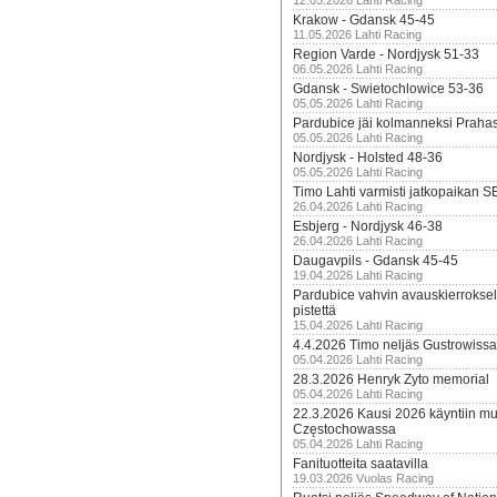
12.05.2026 Lahti Racing
Krakow - Gdansk 45-45
11.05.2026 Lahti Racing
Region Varde - Nordjysk 51-33
06.05.2026 Lahti Racing
Gdansk - Swietochlowice 53-36
05.05.2026 Lahti Racing
Pardubice jäi kolmanneksi Praha
05.05.2026 Lahti Racing
Nordjysk - Holsted 48-36
05.05.2026 Lahti Racing
Timo Lahti varmisti jatkopaikan 
26.04.2026 Lahti Racing
Esbjerg - Nordjysk 46-38
26.04.2026 Lahti Racing
Daugavpils - Gdansk 45-45
19.04.2026 Lahti Racing
Pardubice vahvin avauskierroksel
pistettä
15.04.2026 Lahti Racing
4.4.2026 Timo neljäs Gustrowissa
05.04.2026 Lahti Racing
28.3.2026 Henryk Zyto memorial
05.04.2026 Lahti Racing
22.3.2026 Kausi 2026 käyntiin mui
Częstochowassa
05.04.2026 Lahti Racing
Fanituotteita saatavilla
19.03.2026 Vuolas Racing