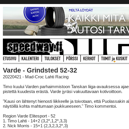
Varde - Grindsted 52-32
20220421 - Mad-Croc Lahti Racing
Timo kuului Varden parhaimmistoon Tanskan liiga-avauksessa aja
pistettä kuudesta erästä. Varde jyräsi vakuuttavaan kotivoittoon.
"Kausi on lähtenyt hienosti liikkeelle ja toivotaan, että Puolassakin al
näytöillä kohta mahtumaan joukkueeseen." Timo kommentoi.
Region Varde Elitesport - 52
1. Timo Lahti - 14+2 (3,2*,1,2*,3,3)
2. Nick Morris - 15+1 (2,3,2,3,2*,3)