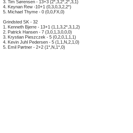
3. Tim Sørensen - 13+3 (2*,3,2*,2*,3,1)
4. Keynan Rew -10+1 (0,3,0,3,2,2*)
5. Michael Thyme - 0 (0,0,FX,0)
Grindsted SK - 32
1. Kenneth Bjerre - 13+1 (1,1,3,2*,3,1,2)
2. Patrick Hansen - 7 (3,0,1,3,0,0,0)
3. Krystian Pieszczek - 5 (0,2,0,1,1,1)
4. Kevin Juhl Pedersen - 5 (1,1,N,2,1,0)
5. Emil Pørtner - 2+2 (1*,N,1*,0)