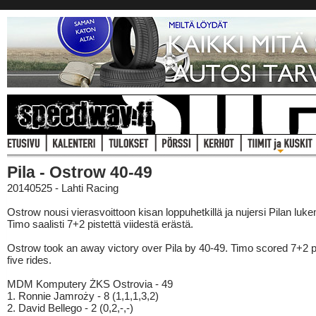
Pila - Ostrow 40-49
20140525 - Lahti Racing
Ostrow nousi vierasvoittoon kisan loppuhetkillä ja nujersi Pilan luk
Timo saalisti 7+2 pistettä viidestä erästä.
Ostrow took an away victory over Pila by 40-49. Timo scored 7+2 po
five rides.
MDM Komputery ŻKS Ostrovia - 49
1. Ronnie Jamroży - 8 (1,1,1,3,2)
2. David Bellego - 2 (0,2,-,-)