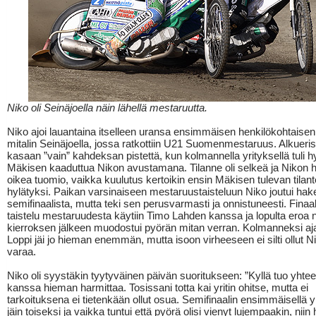
Niko oli Seinäjoella näin lähellä mestaruutta.
Niko ajoi lauantaina itselleen uransa ensimmäisen henkilökohtaise
mitalin Seinäjoella, jossa ratkottiin U21 Suomenmestaruus. Alkueris
kasaan ”vain” kahdeksan pistettä, kun kolmannella yrityksellä tuli h
Mäkisen kaaduttua Nikon avustamana. Tilanne oli selkeä ja Nikon 
oikea tuomio, vaikka kuulutus kertoikin ensin Mäkisen tulevan tilan
hylätyksi. Paikan varsinaiseen mestaruustaisteluun Niko joutui h
semifinaalista, mutta teki sen perusvarmasti ja onnistuneesti. Finaa
taistelu mestaruudesta käytiin Timo Lahden kanssa ja lopulta eroa n
kierroksen jälkeen muodostui pyörän mitan verran. Kolmanneksi aj
Loppi jäi jo hieman enemmän, mutta isoon virheeseen ei silti ollut N
varaa.
Niko oli syystäkin tyytyväinen päivän suoritukseen: ”Kyllä tuo yhtee
kanssa hieman harmittaa. Tosissani totta kai yritin ohitse, mutta ei
tarkoituksena ei tietenkään ollut osua. Semifinaalin ensimmäisellä y
jäin toiseksi ja vaikka tuntui että pyörä olisi vienyt lujempaakin, niin 