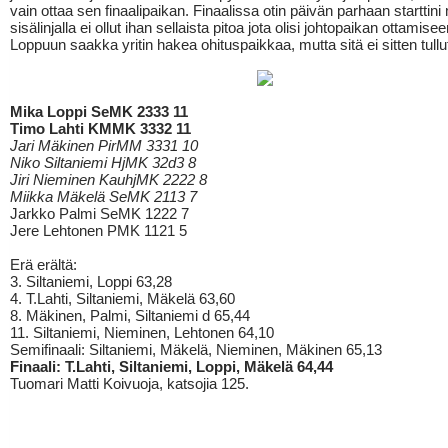
vain ottaa sen finaalipaikan. Finaalissa otin päivän parhaan starttini
sisälinjalla ei ollut ihan sellaista pitoa jota olisi johtopaikan ottamisee
Loppuun saakka yritin hakea ohituspaikkaa, mutta sitä ei sitten tullut
Mika Loppi SeMK 2333 11
Timo Lahti KMMK 3332 11
Jari Mäkinen PirMM 3331 10
Niko Siltaniemi HjMK 32d3 8
Jiri Nieminen KauhjMK 2222 8
Miikka Mäkelä SeMK 2113 7
Jarkko Palmi SeMK 1222 7
Jere Lehtonen PMK 1121 5
Erä erältä:
3. Siltaniemi, Loppi 63,28
4. T.Lahti, Siltaniemi, Mäkelä 63,60
8. Mäkinen, Palmi, Siltaniemi d 65,44
11. Siltaniemi, Nieminen, Lehtonen 64,10
Semifinaali: Siltaniemi, Mäkelä, Nieminen, Mäkinen 65,13
Finaali: T.Lahti, Siltaniemi, Loppi, Mäkelä 64,44
Tuomari Matti Koivuoja, katsojia 125.