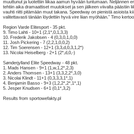
muuttunut ja luotettiin liikaa aamun hyvään tuntumaan. Neljännen er
tehtiin aika dramaattiset muutokset ja sen jälkeen viivalta päästiin lii
vauhti riitti pitämään muut takana. Speedway on pienistä asioista kii
valitettavasti tänään löydettiin hyvä vire liian myöhään." Timo kertoo
Region Varde Elitesport - 35 pkt.
9. Timo Lahti - 10+1 (2,1*,0,1,3,3)
10. Frederik Jakobsen - 4 (0,3,0,1,0,0)
11. Josh Pickering - 7 (2,2,1,0,0,2)
12. Tim Soerensen - 12+1 (3,3,d,0,3,1,2*)
13. Nicolai Heiselberg - 2+1 (2*,d,0,-)
Sønderjylland Elite Speedway - 48 pkt.
1. Mads Hansen - 9+1 (1,w,1,2*,2,3)
2. Anders Thomsen - 13+1 (3,3,2,2*,3,0)
3. Nicolai Klindt - 11+1 (0,3,3,3,1*,1)
4. Benjamin Basso - 9+3 (1,2,2*,2*,1*,1)
5. Jesper Knudsen - 6+1 (0,1*,3,2)
Results from sportowefakty.pl