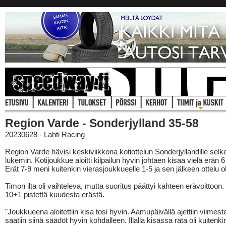
Region Varde - Sonderjylland 35-58
20230628 - Lahti Racing
Region Varde hävisi keskiviikkona kotiottelun Sonderjyllandille selk
lukemin. Kotijoukkue aloitti kilpailun hyvin johtaen kisaa vielä erän 6
Erät 7-9 meni kuitenkin vierasjoukkueelle 1-5 ja sen jälkeen ottelu oli
Timon ilta oli vaihteleva, mutta suoritus päättyi kahteen erävoittoon
10+1 pistettä kuudesta erästä.
"Joukkueena aloitettiin kisa tosi hyvin. Aamupäivällä ajettiin viimeste
saatiin siinä säädöt hyvin kohdalleen. Illalla kisassa rata oli kuitenki