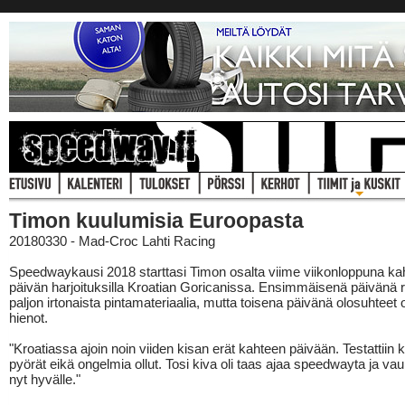
Timon kuulumisia Euroopasta
20180330 - Mad-Croc Lahti Racing
Speedwaykausi 2018 starttasi Timon osalta viime viikonloppuna k
päivän harjoituksilla Kroatian Goricanissa. Ensimmäisenä päivänä r
paljon irtonaista pintamateriaalia, mutta toisena päivänä olosuhteet o
hienot.
"Kroatiassa ajoin noin viiden kisan erät kahteen päivään. Testattiin k
pyörät eikä ongelmia ollut. Tosi kiva oli taas ajaa speedwayta ja vauh
nyt hyvälle."