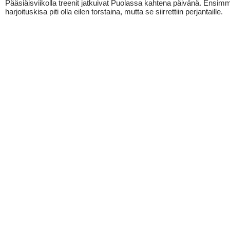
Pääsiäisviikolla treenit jatkuivat Puolassa kahtena päivänä. Ensim
harjoituskisa piti olla eilen torstaina, mutta se siirrettiin perjantaille.