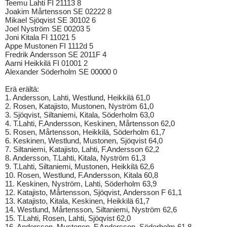
Teemu Lahti FI 21113 8
Joakim Mårtensson SE 02222 8
Mikael Sjöqvist SE 30102 6
Joel Nyström SE 00203 5
Joni Kitala FI 11021 5
Appe Mustonen FI 1112d 5
Fredrik Andersson SE 2011F 4
Aarni Heikkilä FI 01001 2
Alexander Söderholm SE 00000 0
Erä erältä:
1. Andersson, Lahti, Westlund, Heikkilä 61,0
2. Rosen, Katajisto, Mustonen, Nyström 61,0
3. Sjöqvist, Siltaniemi, Kitala, Söderholm 63,0
4. T.Lahti, F.Andersson, Keskinen, Mårtensson 62,0
5. Rosen, Mårtensson, Heikkilä, Söderholm 61,7
6. Keskinen, Westlund, Mustonen, Sjöqvist 64,0
7. Siltaniemi, Katajisto, Lahti, F.Andersson 62,2
8. Andersson, T.Lahti, Kitala, Nyström 61,3
9. T.Lahti, Siltaniemi, Mustonen, Heikkilä 62,6
10. Rosen, Westlund, F.Andersson, Kitala 60,8
11. Keskinen, Nyström, Lahti, Söderholm 63,9
12. Katajisto, Mårtensson, Sjöqvist, Andersson F 61,1
13. Katajisto, Kitala, Keskinen, Heikkilä 61,7
14. Westlund, Mårtensson, Siltaniemi, Nyström 62,6
15. T.Lahti, Rosen, Lahti, Sjöqvist 62,0
16. Andersson, Mustonen, F.Andersson, Söderholm 61,8