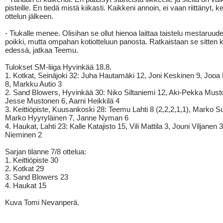
pisteille. En tiedä mistä kiikasti. Kaikkeni annoin, ei vaan riittänyt, 
ottelun jälkeen.
- Tiukalle menee. Olisihan se ollut hienoa laittaa taistelu mestaruude
poikki, mutta ompahan kotiotteluun panosta. Ratkaistaan se sitten k
edessä, jatkaa Teemu.
Tulokset SM-liiga Hyvinkää 18.8.
1. Kotkat, Seinäjoki 32: Juha Hautamäki 12, Joni Keskinen 9, Jooa
8, Markku Autio 3
2. Sand Blowers, Hyvinkää 30: Niko Siltaniemi 12, Aki-Pekka Must
Jesse Mustonen 6, Aarni Heikkilä 4
3. Keittiöpiste, Kuusankoski 28: Teemu Lahti 8 (2,2,2,1,1), Marko S
Marko Hyyryläinen 7, Janne Nyman 6
4. Haukat, Lahti 23: Kalle Katajisto 15, Vili Mattila 3, Jouni Viljanen 3,
Nieminen 2
Sarjan tilanne 7/8 ottelua:
1. Keittiöpiste 30
2. Kotkat 29
3. Sand Blowers 23
4. Haukat 15
Kuva Tomi Nevanperä.