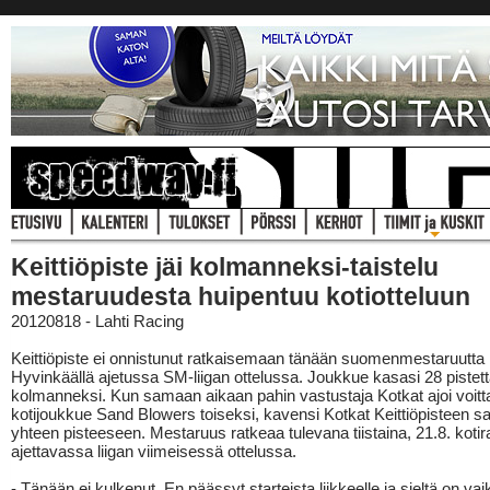
Keittiöpiste jäi kolmanneksi-taistelu
mestaruudesta huipentuu kotiotteluun
20120818 - Lahti Racing
Keittiöpiste ei onnistunut ratkaisemaan tänään suomenmestaruutta
Hyvinkäällä ajetussa SM-liigan ottelussa. Joukkue kasasi 28 pistettä 
kolmanneksi. Kun samaan aikaan pahin vastustaja Kotkat ajoi voitta
kotijoukkue Sand Blowers toiseksi, kavensi Kotkat Keittiöpisteen s
yhteen pisteeseen. Mestaruus ratkeaa tulevana tiistaina, 21.8. kotir
ajettavassa liigan viimeisessä ottelussa.
- Tänään ei kulkenut. En päässyt starteista liikkeelle ja sieltä on va