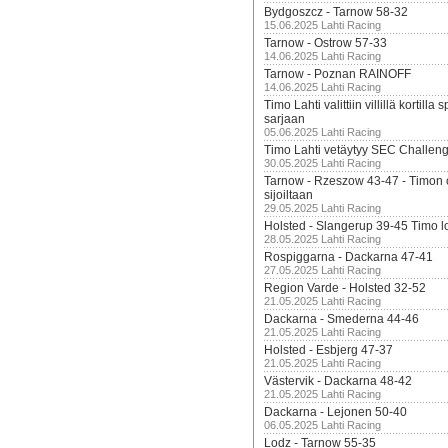
Bydgoszcz - Tarnow 58-32
15.06.2025 Lahti Racing
Tarnow - Ostrow 57-33
14.06.2025 Lahti Racing
Tarnow - Poznan RAINOFF
14.06.2025 Lahti Racing
Timo Lahti valittiin villillä kortil
sarjaan
05.06.2025 Lahti Racing
Timo Lahti vetäytyy SEC Challen
30.05.2025 Lahti Racing
Tarnow - Rzeszow 43-47 - Timon 
sijoiltaan
29.05.2025 Lahti Racing
Holsted - Slangerup 39-45 Timo l
28.05.2025 Lahti Racing
Rospiggarna - Dackarna 47-41
27.05.2025 Lahti Racing
Region Varde - Holsted 32-52
21.05.2025 Lahti Racing
Dackarna - Smederna 44-46
21.05.2025 Lahti Racing
Holsted - Esbjerg 47-37
21.05.2025 Lahti Racing
Västervik - Dackarna 48-42
21.05.2025 Lahti Racing
Dackarna - Lejonen 50-40
06.05.2025 Lahti Racing
Lodz - Tarnow 55-35