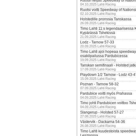
Ruotsi neljäs Speedway of Nation
04.10.2025 Lahti Racing
Ruotsi voitti Speedway of Nation
02.10.2025 Lahti Racing
Holstedille pronssia Tanskassa
26.09.2025 Lahti Racing
Timo Lahti 11:s legendaarisessa 
Kypärässä Tshekissä
21.09.2025 Lahti Racing
Lodz - Tarnow 57-33
20.09.2025 Lahti Racing
Timo Lahti ajoi hopeaa speedway
osakilpailussa Pardubicessa
19.09.2025 Lahti Racing
Tanskan semifinaali - Holsted jatk
17.09.2025 Lahti Racing
Playdown 1/2 Tarnow - Lodz 43-4
15.09.2025 Lahti Racing
Poznan - Tarnow 58-32
07.09.2025 Lahti Racing
Pardubice voitti myös Prahassa
04.09.2025 Lahti Racing
Timo johti Pardubicen voittoo Tshe
04.09.2025 Lahti Racing
Slangerup - Holsted 57-27
27.08.2025 Lahti Racing
Västervik - Dackarna 54-36
26.08.2025 Lahti Racing
Timo Lahti kuudestoista speedwa
Lesznossa