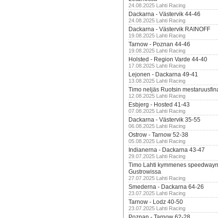
24.08.2025 Lahti Racing
Dackarna - Västervik 44-46
24.08.2025 Lahti Racing
Dackarna - Västervik RAINOFF
19.08.2025 Lahti Racing
Tarnow - Poznan 44-46
19.08.2025 Lahti Racing
Holsted - Region Varde 44-40
17.08.2025 Lahti Racing
Lejonen - Dackarna 49-41
13.08.2025 Lahti Racing
Timo neljäs Ruotsin mestaruusfin
12.08.2025 Lahti Racing
Esbjerg - Hosted 41-43
07.08.2025 Lahti Racing
Dackarna - Västervik 35-55
06.08.2025 Lahti Racing
Ostrow - Tarnow 52-38
05.08.2025 Lahti Racing
Indianerna - Dackarna 43-47
29.07.2025 Lahti Racing
Timo Lahti kymmenes speedwayn 
Gustrowissa
27.07.2025 Lahti Racing
Smederna - Dackarna 64-26
23.07.2025 Lahti Racing
Tarnow - Lodz 40-50
23.07.2025 Lahti Racing
Poznan - Tarnow 62-28