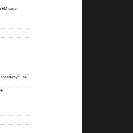
n EM-sarjan
lle speedwayn EM-
FF