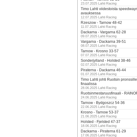
23.07.2025 Lahti Racing
Timo Lahti viidestoista speedway
avauksessa
12.07.2025 Lahti Racing
Rzeszow - Tarnow 48-42
11.07.2025 Lahti Racing
Dackarna - Vargarna 62-28
09.07.2025 Lahti Racing
Vargarna - Dackarna 39-51
08.07.2025 Lahti Racing
Tarnow - Krosno 33-57
07.07.2025 Lahti Racing
Sonderjylland - Holsted 38-46
02.07.2025 Lahti Racing
Piraterna - Dackarna 46-44
01.07.2025 Lahti Racing
Timo Lahti johti Ruotsin pronssi
finaalissa
28.06.2025 Lahti Racing
Ruotsinmestaruusfinaali - RAINO
24.06.2025 Lahti Racing
Tarnow - Bydgoszcz 54-36
22.06.2025 Lahti Racing
Krosno - Tarnow 53-37
21.06.2025 Lahti Racing
Holsted - Fjelsted 47-37
18.06.2025 Lahti Racing
Dackarna - Piraterna 61-29
17.06.2025 Lahti Racing