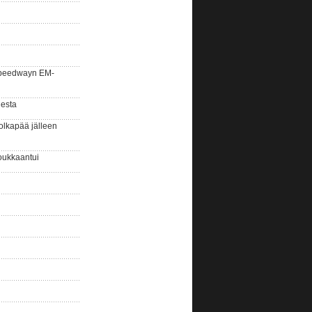
la speedwayn EM-
gesta
olkapää jälleen
oukkaantui