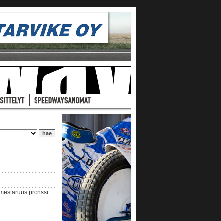
nmestaruus pronssi