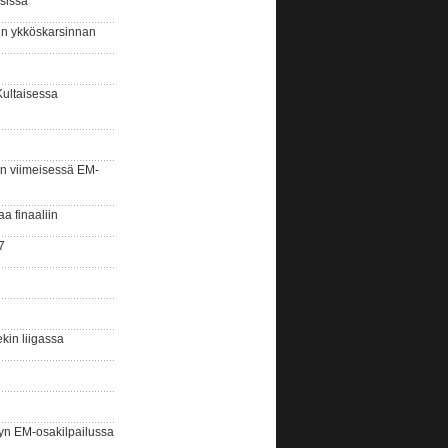
sissa
sin ykköskarsinnan
Kultaisessa
n viimeisessä EM-
aa finaaliin
7
kin liigassa
yn EM-osakilpailussa