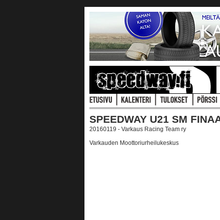
SPEEDWAY U21 SM FINAAL
20160119 - Varkaus Racing Team ry
Varkauden Moottoriurheilukeskus