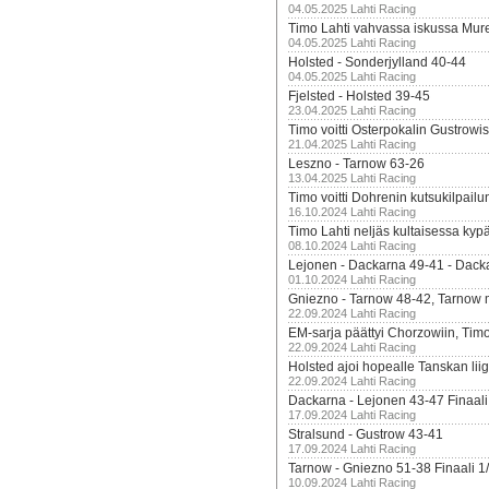
04.05.2025 Lahti Racing
Timo Lahti vahvassa iskussa Mur
04.05.2025 Lahti Racing
Holsted - Sonderjylland 40-44
04.05.2025 Lahti Racing
Fjelsted - Holsted 39-45
23.04.2025 Lahti Racing
Timo voitti Osterpokalin Gustrowi
21.04.2025 Lahti Racing
Leszno - Tarnow 63-26
13.04.2025 Lahti Racing
Timo voitti Dohrenin kutsukilpailu
16.10.2024 Lahti Racing
Timo Lahti neljäs kultaisessa kyp
08.10.2024 Lahti Racing
Lejonen - Dackarna 49-41 - Dack
01.10.2024 Lahti Racing
Gniezno - Tarnow 48-42, Tarnow 
22.09.2024 Lahti Racing
EM-sarja päättyi Chorzowiin, Tim
22.09.2024 Lahti Racing
Holsted ajoi hopealle Tanskan lii
22.09.2024 Lahti Racing
Dackarna - Lejonen 43-47 Finaali
17.09.2024 Lahti Racing
Stralsund - Gustrow 43-41
17.09.2024 Lahti Racing
Tarnow - Gniezno 51-38 Finaali 1
10.09.2024 Lahti Racing