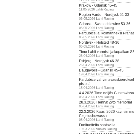
12.05.2026 Lahti Racing
Krakow - Gdansk 45-45
11.05.2026 Lahti Racing
Region Varde - Nordjysk 51-33
06.05.2026 Lahti Racing
Gdansk - Swietochlowice 53-36
05.05.2026 Lahti Racing
Pardubice jäi kolmanneksi Praha
05.05.2026 Lahti Racing
Nordjysk - Holsted 48-36
05.05.2026 Lahti Racing
Timo Lahti varmisti jatkopaikan 
26.04.2026 Lahti Racing
Esbjerg - Nordjysk 46-38
26.04.2026 Lahti Racing
Daugavpils - Gdansk 45-45
19.04.2026 Lahti Racing
Pardubice vahvin avauskierroksel
pistettä
15.04.2026 Lahti Racing
4.4.2026 Timo neljäs Gustrowissa
05.04.2026 Lahti Racing
28.3.2026 Henryk Zyto memorial
05.04.2026 Lahti Racing
22.3.2026 Kausi 2026 käyntiin mui
Częstochowassa
05.04.2026 Lahti Racing
Fanituotteita saatavilla
19.03.2026 Vuolas Racing