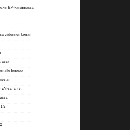
eckin EM-karsinnassa
ssa viidennen kerran
n
ärässä
arnalle hopeaa
mestari
o EM-sarjan 9.
gassa
 1/2
/2