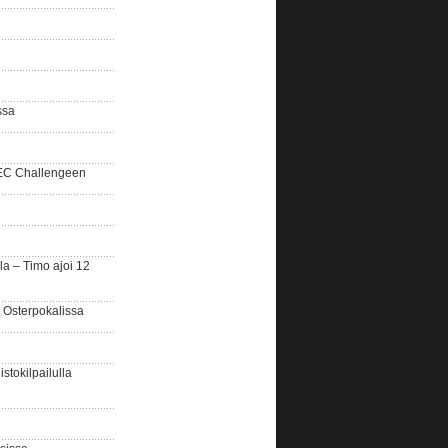
ssa
SEC Challengeen
la – Timo ajoi 12
 Osterpokalissa
stokilpailulla