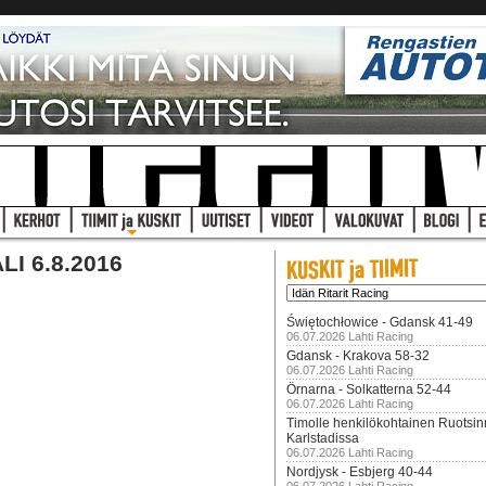
I 6.8.2016
Świętochłowice - Gdansk 41-49
06.07.2026 Lahti Racing
Gdansk - Krakova 58-32
06.07.2026 Lahti Racing
Örnarna - Solkatterna 52-44
06.07.2026 Lahti Racing
Timolle henkilökohtainen Ruotsi
Karlstadissa
06.07.2026 Lahti Racing
Nordjysk - Esbjerg 40-44