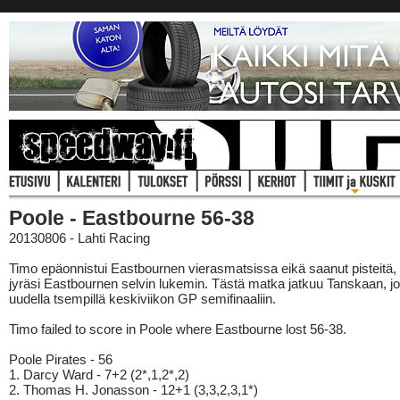
Poole - Eastbourne 56-38
20130806 - Lahti Racing
Timo epäonnistui Eastbournen vierasmatsissa eikä saanut pisteitä,
jyräsi Eastbournen selvin lukemin. Tästä matka jatkuu Tanskaan, j
uudella tsempillä keskiviikon GP semifinaaliin.
Timo failed to score in Poole where Eastbourne lost 56-38.
Poole Pirates - 56
1. Darcy Ward - 7+2 (2*,1,2*,2)
2. Thomas H. Jonasson - 12+1 (3,3,2,3,1*)