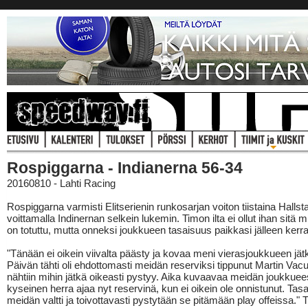
Rospiggarna - Indianerna 56-34
20160810 - Lahti Racing
Rospiggarna varmisti Elitserienin runkosarjan voiton tiistaina Hallst
voittamalla Indinernan selkein lukemin. Timon ilta ei ollut ihan sitä 
on totuttu, mutta onneksi joukkueen tasaisuus paikkasi jälleen kerr
"Tänään ei oikein viivalta päästy ja kovaa meni vierasjoukkueen jätk
Päivän tähti oli ehdottomasti meidän reserviksi tippunut Martin Vacu
nähtiin mihin jätkä oikeasti pystyy. Aika kuvaavaa meidän joukkuees
kyseinen herra ajaa nyt reservinä, kun ei oikein ole onnistunut. Tas
meidän valtti ja toivottavasti pystytään se pitämään play offeissa." 