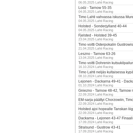
06.05.2025 Lahti Racing
Lodz - Tarnow 55-35
04.05.2025 Lahti Racing
Timo Lahti vahvassa iskussa Mur
04.05.2025 Lahti Racing
Holsted - Sonderjylland 40-44
04.05.2025 Lahti Racing
Fjelsted - Holsted 39-45
23.04.2025 Lahti Racing
Timo voitti Osterpokalin Gustrowi
21.04.2025 Lahti Racing
Leszno - Tarnow 63-26
13.04.2025 Lahti Racing
Timo voitti Dohrenin kutsukilpailu
16.10.2024 Lahti Racing
Timo Lahti neljäs kultaisessa kyp
08.10.2024 Lahti Racing
Lejonen - Dackarna 49-41 - Dack
01.10.2024 Lahti Racing
Gniezno - Tarnow 48-42, Tarnow 
22.09.2024 Lahti Racing
EM-sarja päättyi Chorzowiin, Tim
22.09.2024 Lahti Racing
Holsted ajoi hopealle Tanskan lii
22.09.2024 Lahti Racing
Dackarna - Lejonen 43-47 Finaali
17.09.2024 Lahti Racing
Stralsund - Gustrow 43-41
17.09.2024 Lahti Racing