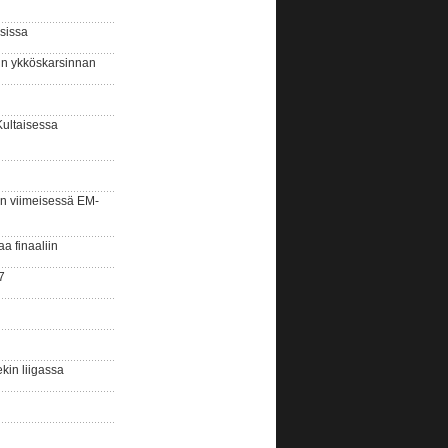
sissa
sin ykköskarsinnan
Kultaisessa
n viimeisessä EM-
aa finaaliin
7
kin liigassa