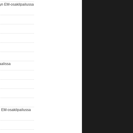
yn EM-osakilpailussa
aalissa
EM-osakilpailussa