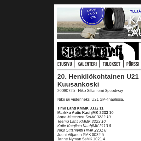
20. Henkilökohtainen U21 
Kuusankoski
20090725 - Niko Siltaniemi Speedway
Niko jäi viidenneksi U21 SM-finaalissa.
Timo Lahti KMMK 3332 11
Markku Autio KauhjMK 2233 10
Appe Mustonen SeMK 3223 10
Teemu Lahti KMMK 3223 10
Kalle Katajisto KauhjMK 3113 8
Niko Siltaniemi HjMK 2231 8
Jouni Viljanen PMK 0032 5
Janne Nyman SsMK 1021 4