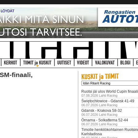
SM-finaali,
Ruotsi jäi ulos World Cupin finaal
07.08.2026 Lahti Racing
Świętochłowice - Gdansk 41-49
06.07.2026 Lahti Racing
Gdansk - Krakova 58-32
06.07.2026 Lahti Racing
Örnarna - Solkatterna 52-44
06.07.2026 Lahti Racing
Timolle henkilökohtainen Ruotsi
Karlstadissa