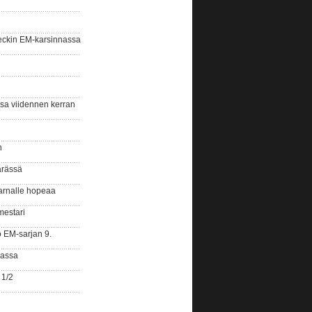
eckin EM-karsinnassa
ssa viidennen kerran
n
ärässä
arnalle hopeaa
mestari
o EM-sarjan 9.
gassa
 1/2