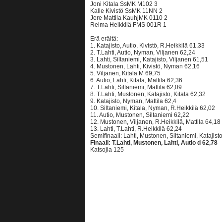
Joni Kitala SsMK M102 3
Kalle Kivistö SsMK 11NN 2
Jere Mattila KauhjMK 0110 2
Reima Heikkilä FMS 001R 1
Erä erältä:
1. Katajisto, Autio, Kivistö, R.Heikkilä 61,33
2. T.Lahti, Autio, Nyman, Viljanen 62,24
3. Lahti, Siltaniemi, Katajisto, Viljanen 61,51
4. Mustonen, Lahti, Kivistö, Nyman 62,16
5. Viljanen, Kitala M 69,75
6. Autio, Lahti, Kitala, Mattila 62,36
7. T.Lahti, Siltaniemi, Mattila 62,09
8. T.Lahti, Mustonen, Katajisto, Kitala 62,32
9. Katajisto, Nyman, Mattila 62,4
10. Siltaniemi, Kitala, Nyman, R.Heikkilä 62,02
11. Autio, Mustonen, Siltaniemi 62,22
12. Mustonen, Viljanen, R.Heikkilä, Mattila 64,18
13. Lahti, T.Lahti, R.Heikkilä 62,24
Semifinaali: Lahti, Mustonen, Siltaniemi, Katajist
Finaali: T.Lahti, Mustonen, Lahti, Autio d 62,78
Katsojia 125