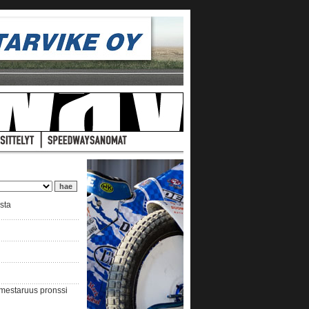
ista
nmestaruus pronssi