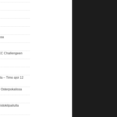
ssa
SEC Challengeen
la – Timo ajoi 12
 Osterpokalissa
stokilpailulla