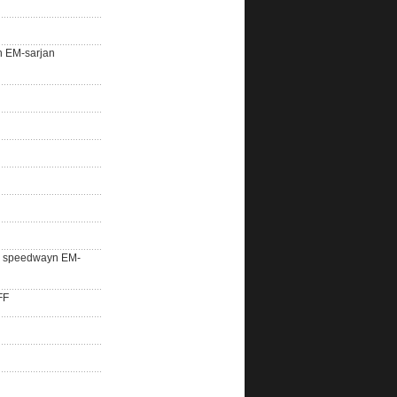
n EM-sarjan
lle speedwayn EM-
FF