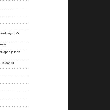
la speedwayn EM-
gesta
olkapää jälleen
oukkaantui