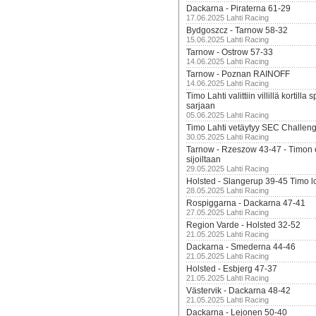
Dackarna - Piraterna 61-29
17.06.2025 Lahti Racing
Bydgoszcz - Tarnow 58-32
15.06.2025 Lahti Racing
Tarnow - Ostrow 57-33
14.06.2025 Lahti Racing
Tarnow - Poznan RAINOFF
14.06.2025 Lahti Racing
Timo Lahti valittiin villillä kortil
sarjaan
05.06.2025 Lahti Racing
Timo Lahti vetäytyy SEC Challen
30.05.2025 Lahti Racing
Tarnow - Rzeszow 43-47 - Timon 
sijoiltaan
29.05.2025 Lahti Racing
Holsted - Slangerup 39-45 Timo l
28.05.2025 Lahti Racing
Rospiggarna - Dackarna 47-41
27.05.2025 Lahti Racing
Region Varde - Holsted 32-52
21.05.2025 Lahti Racing
Dackarna - Smederna 44-46
21.05.2025 Lahti Racing
Holsted - Esbjerg 47-37
21.05.2025 Lahti Racing
Västervik - Dackarna 48-42
21.05.2025 Lahti Racing
Dackarna - Lejonen 50-40