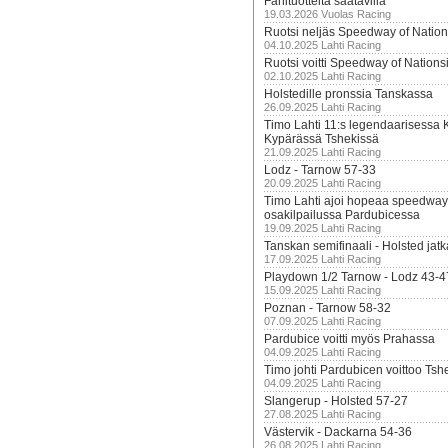
Fanituotteita saatavilla
19.03.2026 Vuolas Racing
Ruotsi neljäs Speedway of Nation
04.10.2025 Lahti Racing
Ruotsi voitti Speedway of Nation
02.10.2025 Lahti Racing
Holstedille pronssia Tanskassa
26.09.2025 Lahti Racing
Timo Lahti 11:s legendaarisessa 
Kypärässä Tshekissä
21.09.2025 Lahti Racing
Lodz - Tarnow 57-33
20.09.2025 Lahti Racing
Timo Lahti ajoi hopeaa speedway
osakilpailussa Pardubicessa
19.09.2025 Lahti Racing
Tanskan semifinaali - Holsted jatk
17.09.2025 Lahti Racing
Playdown 1/2 Tarnow - Lodz 43-4
15.09.2025 Lahti Racing
Poznan - Tarnow 58-32
07.09.2025 Lahti Racing
Pardubice voitti myös Prahassa
04.09.2025 Lahti Racing
Timo johti Pardubicen voittoo Tshe
04.09.2025 Lahti Racing
Slangerup - Holsted 57-27
27.08.2025 Lahti Racing
Västervik - Dackarna 54-36
26.08.2025 Lahti Racing