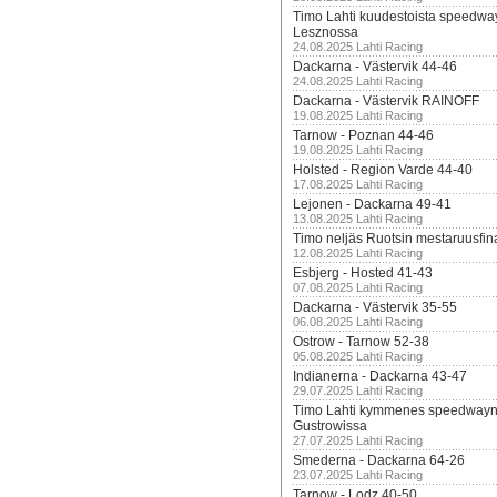
Timo Lahti kuudestoista speedwa
Lesznossa
24.08.2025 Lahti Racing
Dackarna - Västervik 44-46
24.08.2025 Lahti Racing
Dackarna - Västervik RAINOFF
19.08.2025 Lahti Racing
Tarnow - Poznan 44-46
19.08.2025 Lahti Racing
Holsted - Region Varde 44-40
17.08.2025 Lahti Racing
Lejonen - Dackarna 49-41
13.08.2025 Lahti Racing
Timo neljäs Ruotsin mestaruusfin
12.08.2025 Lahti Racing
Esbjerg - Hosted 41-43
07.08.2025 Lahti Racing
Dackarna - Västervik 35-55
06.08.2025 Lahti Racing
Ostrow - Tarnow 52-38
05.08.2025 Lahti Racing
Indianerna - Dackarna 43-47
29.07.2025 Lahti Racing
Timo Lahti kymmenes speedwayn 
Gustrowissa
27.07.2025 Lahti Racing
Smederna - Dackarna 64-26
23.07.2025 Lahti Racing
Tarnow - Lodz 40-50