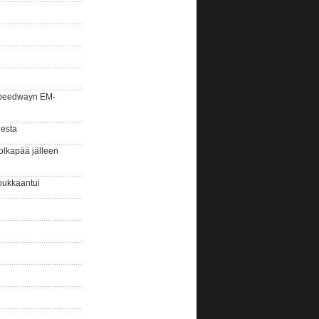
la speedwayn EM-
gesta
olkapää jälleen
oukkaantui