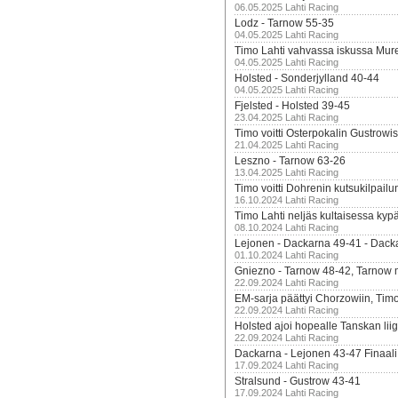
06.05.2025 Lahti Racing
Lodz - Tarnow 55-35
04.05.2025 Lahti Racing
Timo Lahti vahvassa iskussa Mur
04.05.2025 Lahti Racing
Holsted - Sonderjylland 40-44
04.05.2025 Lahti Racing
Fjelsted - Holsted 39-45
23.04.2025 Lahti Racing
Timo voitti Osterpokalin Gustrowi
21.04.2025 Lahti Racing
Leszno - Tarnow 63-26
13.04.2025 Lahti Racing
Timo voitti Dohrenin kutsukilpailu
16.10.2024 Lahti Racing
Timo Lahti neljäs kultaisessa kyp
08.10.2024 Lahti Racing
Lejonen - Dackarna 49-41 - Dack
01.10.2024 Lahti Racing
Gniezno - Tarnow 48-42, Tarnow 
22.09.2024 Lahti Racing
EM-sarja päättyi Chorzowiin, Tim
22.09.2024 Lahti Racing
Holsted ajoi hopealle Tanskan lii
22.09.2024 Lahti Racing
Dackarna - Lejonen 43-47 Finaali
17.09.2024 Lahti Racing
Stralsund - Gustrow 43-41
17.09.2024 Lahti Racing