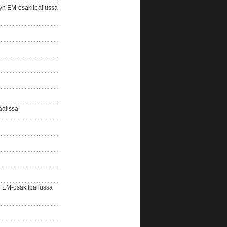
yn EM-osakilpailussa
aalissa
EM-osakilpailussa