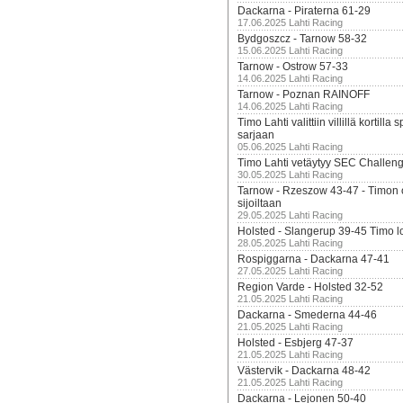
Dackarna - Piraterna 61-29
17.06.2025 Lahti Racing
Bydgoszcz - Tarnow 58-32
15.06.2025 Lahti Racing
Tarnow - Ostrow 57-33
14.06.2025 Lahti Racing
Tarnow - Poznan RAINOFF
14.06.2025 Lahti Racing
Timo Lahti valittiin villillä kortil
sarjaan
05.06.2025 Lahti Racing
Timo Lahti vetäytyy SEC Challen
30.05.2025 Lahti Racing
Tarnow - Rzeszow 43-47 - Timon 
sijoiltaan
29.05.2025 Lahti Racing
Holsted - Slangerup 39-45 Timo l
28.05.2025 Lahti Racing
Rospiggarna - Dackarna 47-41
27.05.2025 Lahti Racing
Region Varde - Holsted 32-52
21.05.2025 Lahti Racing
Dackarna - Smederna 44-46
21.05.2025 Lahti Racing
Holsted - Esbjerg 47-37
21.05.2025 Lahti Racing
Västervik - Dackarna 48-42
21.05.2025 Lahti Racing
Dackarna - Lejonen 50-40