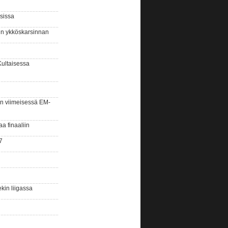
sissa
sin ykköskarsinnan
Kultaisessa
n viimeisessä EM-
aa finaaliin
7
kin liigassa