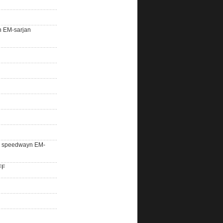
n EM-sarjan
lle speedwayn EM-
FF