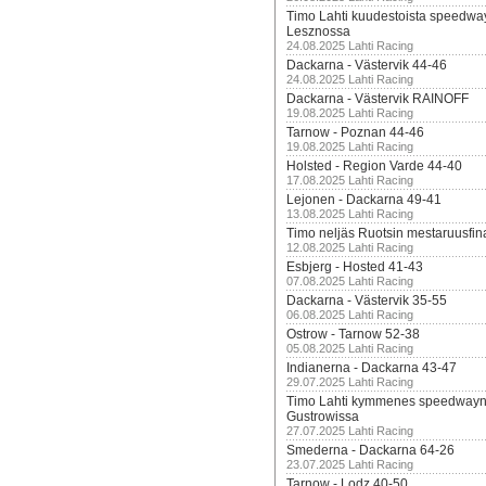
Timo Lahti kuudestoista speedwa
Lesznossa
24.08.2025 Lahti Racing
Dackarna - Västervik 44-46
24.08.2025 Lahti Racing
Dackarna - Västervik RAINOFF
19.08.2025 Lahti Racing
Tarnow - Poznan 44-46
19.08.2025 Lahti Racing
Holsted - Region Varde 44-40
17.08.2025 Lahti Racing
Lejonen - Dackarna 49-41
13.08.2025 Lahti Racing
Timo neljäs Ruotsin mestaruusfin
12.08.2025 Lahti Racing
Esbjerg - Hosted 41-43
07.08.2025 Lahti Racing
Dackarna - Västervik 35-55
06.08.2025 Lahti Racing
Ostrow - Tarnow 52-38
05.08.2025 Lahti Racing
Indianerna - Dackarna 43-47
29.07.2025 Lahti Racing
Timo Lahti kymmenes speedwayn 
Gustrowissa
27.07.2025 Lahti Racing
Smederna - Dackarna 64-26
23.07.2025 Lahti Racing
Tarnow - Lodz 40-50