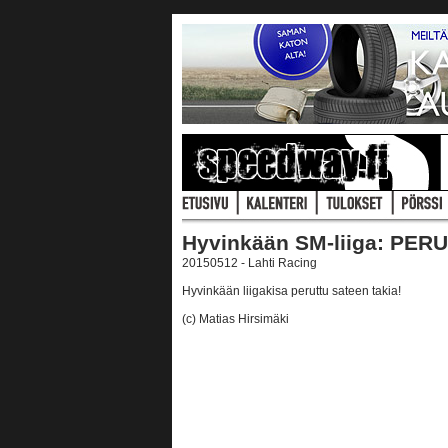
Hyvinkään SM-liiga: PE
20150512 - Lahti Racing
Hyvinkään liigakisa peruttu sateen takia!
(c) Matias Hirsimäki