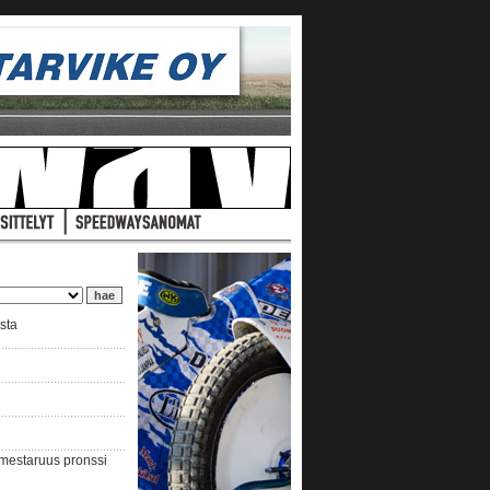
ista
nmestaruus pronssi