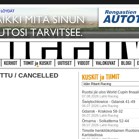
RUTTU / CANCELLED
Ruotsi jäi ulos World Cupin finaal
07.08.2026 Lahti Racing
Świętochłowice - Gdansk 41-49
06.07.2026 Lahti Racing
Gdansk - Krakova 58-32
06.07.2026 Lahti Racing
Örnarna - Solkatterna 52-44
06.07.2026 Lahti Racing
Timolle henkilökohtainen Ruotsi
Karlstadissa