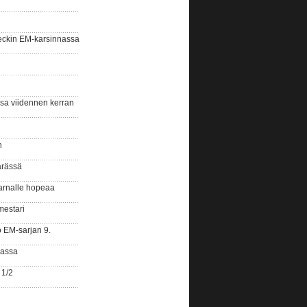
eckin EM-karsinnassa
ssa viidennen kerran
n
ärässä
arnalle hopeaa
mestari
o EM-sarjan 9.
gassa
 1/2