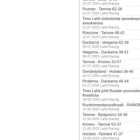
23.07.2025 Lahti Racing
Poznan - Tarnow 62-28
23.07.2025 Lahti Racing
Timo Lahti viidestoista speedway
avauksessa
12.07.2025 Lahti Racing
Rzeszow - Tarnow 48-42
11.07.2025 Lahti Racing
Dackarna - Vargarna 62-28
09.07.2025 Lahti Racing
Vargarna - Dackarna 39-51
08.07.2025 Lahti Racing
Tarnow - Krosno 33-57
07.07.2025 Lahti Racing
Sonderjylland - Holsted 38-46
02.07.2025 Lahti Racing
Piraterna - Dackarna 46-44
01.07.2025 Lahti Racing
Timo Lahti johti Ruotsin pronssi
finaalissa
28.06.2025 Lahti Racing
Ruotsinmestaruusfinaali - RAINO
24.06.2025 Lahti Racing
Tarnow - Bydgoszcz 54-36
22.06.2025 Lahti Racing
Krosno - Tarnow 53-37
21.06.2025 Lahti Racing
Holsted - Fjelsted 47-37
18.06.2025 Lahti Racing