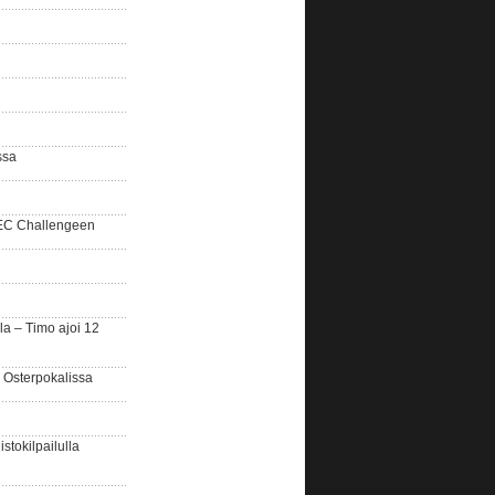
ssa
SEC Challengeen
la – Timo ajoi 12
 Osterpokalissa
stokilpailulla