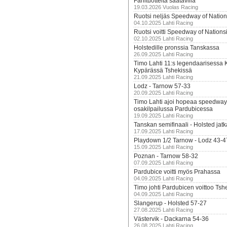
Fanituotteita saatavilla
19.03.2026 Vuolas Racing
Ruotsi neljäs Speedway of Nation
04.10.2025 Lahti Racing
Ruotsi voitti Speedway of Nation
02.10.2025 Lahti Racing
Holstedille pronssia Tanskassa
26.09.2025 Lahti Racing
Timo Lahti 11:s legendaarisessa 
Kypärässä Tshekissä
21.09.2025 Lahti Racing
Lodz - Tarnow 57-33
20.09.2025 Lahti Racing
Timo Lahti ajoi hopeaa speedway
osakilpailussa Pardubicessa
19.09.2025 Lahti Racing
Tanskan semifinaali - Holsted jatk
17.09.2025 Lahti Racing
Playdown 1/2 Tarnow - Lodz 43-4
15.09.2025 Lahti Racing
Poznan - Tarnow 58-32
07.09.2025 Lahti Racing
Pardubice voitti myös Prahassa
04.09.2025 Lahti Racing
Timo johti Pardubicen voittoo Tshe
04.09.2025 Lahti Racing
Slangerup - Holsted 57-27
27.08.2025 Lahti Racing
Västervik - Dackarna 54-36
26.08.2025 Lahti Racing