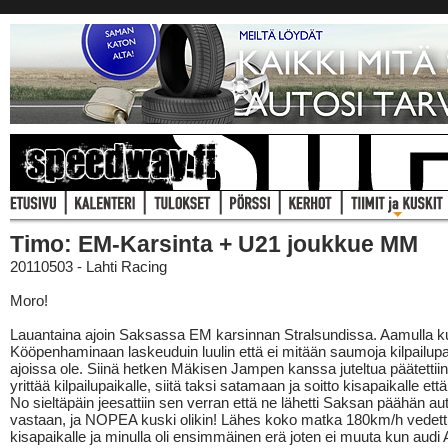
Timo: EM-Karsinta + U21 joukkue MM
20110503 - Lahti Racing
Moro!
Lauantaina ajoin Saksassa EM karsinnan Stralsundissa. Aamulla k
Kööpenhaminaan laskeuduin luulin että ei mitään saumoja kilpailupa
ajoissa ole. Siinä hetken Mäkisen Jampen kanssa juteltua päätettiin
yrittää kilpailupaikalle, siitä taksi satamaan ja soitto kisapaikalle että 
No sieltäpäin jeesattiin sen verran että ne lähetti Saksan päähän a
vastaan, ja NOPEA kuski olikin! Lähes koko matka 180km/h vedetti
kisapaikalle ja minulla oli ensimmäinen erä joten ei muuta kun audi