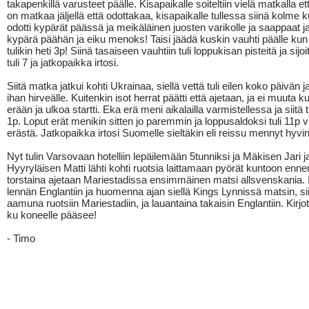
takapenkillä varusteet päälle. Kisapaikalle soiteltiin vielä matkalla e
on matkaa jäljellä että odottakaa, kisapaikalle tullessa siinä kolme 
odotti kypärät päässä ja meikäläinen juosten varikolle ja saappaat j
kypärä päähän ja eiku menoks! Taisi jäädä kuskin vauhti päälle kun
tulikin heti 3p! Siinä tasaiseen vauhtiin tuli loppukisan pisteitä ja sijo
tuli 7 ja jatkopaikka irtosi.
Siitä matka jatkui kohti Ukrainaa, siellä vettä tuli eilen koko päivän ja
ihan hirveälle. Kuitenkin isot herrat päätti että ajetaan, ja ei muuta 
erään ja ulkoa startti. Eka erä meni aikalailla varmistellessa ja siitä t
1p. Loput erät menikin sitten jo paremmin ja loppusaldoksi tuli 11p v
erästä. Jatkopaikka irtosi Suomelle sieltäkin eli reissu mennyt hyvin
Nyt tulin Varsovaan hotelliin lepäilemään 5tunniksi ja Mäkisen Jari j
Hyyryläisen Matti lähti kohti ruotsia laittamaan pyörät kuntoon enn
torstaina ajetaan Mariestadissa ensimmäinen matsi allsvenskania. Il
lennän Englantiin ja huomenna ajan siellä Kings Lynnissä matsin, siit
aamuna ruotsiin Mariestadiin, ja lauantaina takaisin Englantiin. Kirjo
ku koneelle pääsee!
- Timo