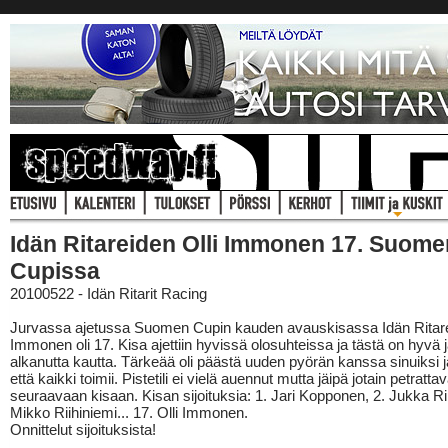
Idän Ritareiden Olli Immonen 17. Suome
Cupissa
20100522 - Idän Ritarit Racing
Jurvassa ajetussa Suomen Cupin kauden avauskisassa Idän Ritare
Immonen oli 17. Kisa ajettiin hyvissä olosuhteissa ja tästä on hyvä 
alkanutta kautta. Tärkeää oli päästä uuden pyörän kanssa sinuiksi 
että kaikki toimii. Pistetili ei vielä auennut mutta jäipä jotain petratta
seuraavaan kisaan. Kisan sijoituksia: 1. Jari Kopponen, 2. Jukka Ri
Mikko Riihiniemi... 17. Olli Immonen.
Onnittelut sijoituksista!