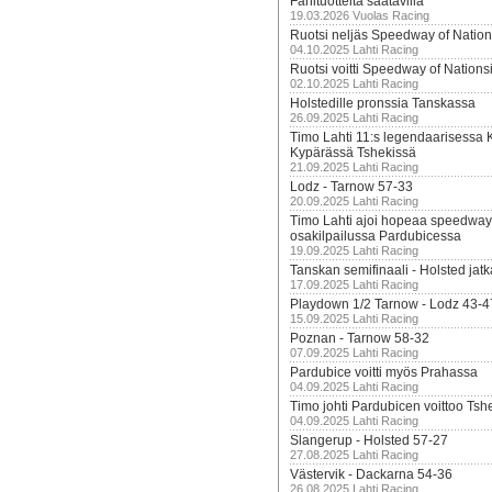
Fanituotteita saatavilla
19.03.2026 Vuolas Racing
Ruotsi neljäs Speedway of Nation
04.10.2025 Lahti Racing
Ruotsi voitti Speedway of Nation
02.10.2025 Lahti Racing
Holstedille pronssia Tanskassa
26.09.2025 Lahti Racing
Timo Lahti 11:s legendaarisessa 
Kypärässä Tshekissä
21.09.2025 Lahti Racing
Lodz - Tarnow 57-33
20.09.2025 Lahti Racing
Timo Lahti ajoi hopeaa speedway
osakilpailussa Pardubicessa
19.09.2025 Lahti Racing
Tanskan semifinaali - Holsted jatk
17.09.2025 Lahti Racing
Playdown 1/2 Tarnow - Lodz 43-4
15.09.2025 Lahti Racing
Poznan - Tarnow 58-32
07.09.2025 Lahti Racing
Pardubice voitti myös Prahassa
04.09.2025 Lahti Racing
Timo johti Pardubicen voittoo Tshe
04.09.2025 Lahti Racing
Slangerup - Holsted 57-27
27.08.2025 Lahti Racing
Västervik - Dackarna 54-36
26.08.2025 Lahti Racing