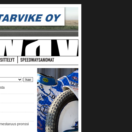
ista
nmestaruus pronssi