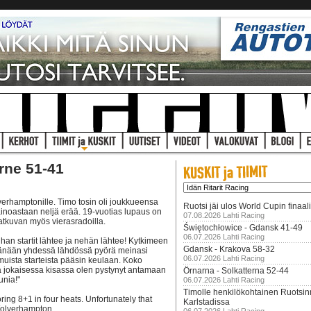
rne 51-41
verhamptonille. Timo tosin oli joukkueensa
Ruotsi jäi ulos World Cupin finaal
 ainoastaan neljä erää. 19-vuotias lupaus on
07.08.2026 Lahti Racing
atkuvan myös vierasradoilla.
Świętochłowice - Gdansk 41-49
06.07.2026 Lahti Racing
nhan startit lähtee ja nehän lähtee! Kytkimeen
Gdansk - Krakova 58-32
s. Tänään yhdessä lähdössä pyörä meinasi
06.07.2026 Lahti Racing
 muista starteista pääsin keulaan. Koko
että jokaisessa kisassa olen pystynyt antamaan
Örnarna - Solkatterna 52-44
unia!"
06.07.2026 Lahti Racing
Timolle henkilökohtainen Ruotsi
ring 8+1 in four heats. Unfortunately that
Karlstadissa
Wolverhampton.