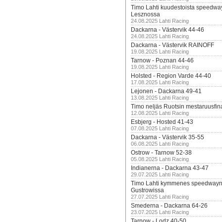
Timo Lahti kuudestoista speedwa
Lesznossa
24.08.2025 Lahti Racing
Dackarna - Västervik 44-46
24.08.2025 Lahti Racing
Dackarna - Västervik RAINOFF
19.08.2025 Lahti Racing
Tarnow - Poznan 44-46
19.08.2025 Lahti Racing
Holsted - Region Varde 44-40
17.08.2025 Lahti Racing
Lejonen - Dackarna 49-41
13.08.2025 Lahti Racing
Timo neljäs Ruotsin mestaruusfin
12.08.2025 Lahti Racing
Esbjerg - Hosted 41-43
07.08.2025 Lahti Racing
Dackarna - Västervik 35-55
06.08.2025 Lahti Racing
Ostrow - Tarnow 52-38
05.08.2025 Lahti Racing
Indianerna - Dackarna 43-47
29.07.2025 Lahti Racing
Timo Lahti kymmenes speedwayn 
Gustrowissa
27.07.2025 Lahti Racing
Smederna - Dackarna 64-26
23.07.2025 Lahti Racing
Tarnow - Lodz 40-50