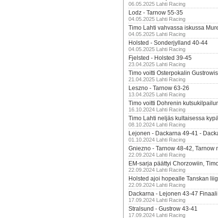
06.05.2025 Lahti Racing
Lodz - Tarnow 55-35
04.05.2025 Lahti Racing
Timo Lahti vahvassa iskussa Mur
04.05.2025 Lahti Racing
Holsted - Sonderjylland 40-44
04.05.2025 Lahti Racing
Fjelsted - Holsted 39-45
23.04.2025 Lahti Racing
Timo voitti Osterpokalin Gustrowi
21.04.2025 Lahti Racing
Leszno - Tarnow 63-26
13.04.2025 Lahti Racing
Timo voitti Dohrenin kutsukilpailu
16.10.2024 Lahti Racing
Timo Lahti neljäs kultaisessa kyp
08.10.2024 Lahti Racing
Lejonen - Dackarna 49-41 - Dack
01.10.2024 Lahti Racing
Gniezno - Tarnow 48-42, Tarnow 
22.09.2024 Lahti Racing
EM-sarja päättyi Chorzowiin, Tim
22.09.2024 Lahti Racing
Holsted ajoi hopealle Tanskan lii
22.09.2024 Lahti Racing
Dackarna - Lejonen 43-47 Finaali
17.09.2024 Lahti Racing
Stralsund - Gustrow 43-41
17.09.2024 Lahti Racing