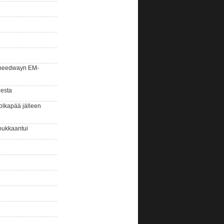
la speedwayn EM-
gesta
olkapää jälleen
oukkaantui