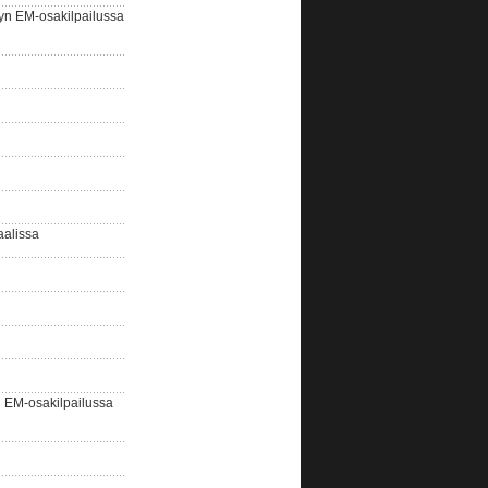
yn EM-osakilpailussa
aalissa
EM-osakilpailussa