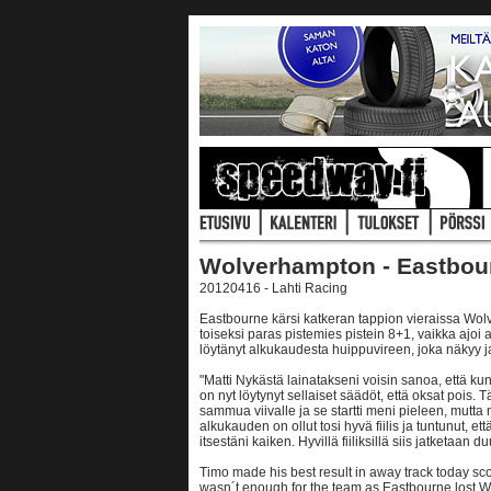
Wolverhampton - Eastbou
20120416 - Lahti Racing
Eastbourne kärsi katkeran tappion vieraissa Wol
toiseksi paras pistemies pistein 8+1, vaikka ajoi
löytänyt alkukaudesta huippuvireen, joka näkyy j
"Matti Nykästä lainatakseni voisin sanoa, että ku
on nyt löytynyt sellaiset säädöt, että oksat poi
sammua viivalle ja se startti meni pieleen, mutta
alkukauden on ollut tosi hyvä fiilis ja tuntunut, 
itsestäni kaiken. Hyvillä fiiliksillä siis jatketaan du
Timo made his best result in away track today sco
wasn´t enough for the team as Eastbourne lost 