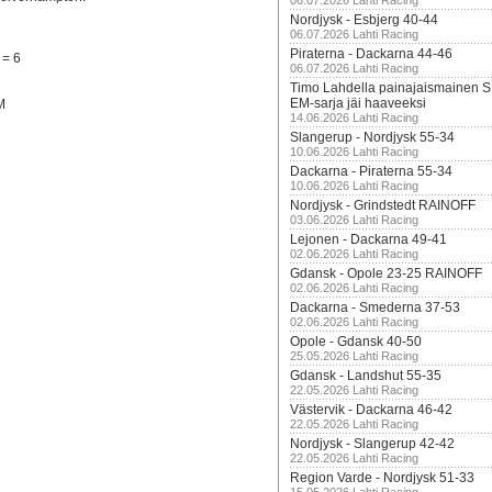
06.07.2026 Lahti Racing
Nordjysk - Esbjerg 40-44
06.07.2026 Lahti Racing
Piraterna - Dackarna 44-46
 = 6
06.07.2026 Lahti Racing
Timo Lahdella painajaismainen
EM-sarja jäi haaveeksi
M
14.06.2026 Lahti Racing
Slangerup - Nordjysk 55-34
10.06.2026 Lahti Racing
Dackarna - Piraterna 55-34
10.06.2026 Lahti Racing
Nordjysk - Grindstedt RAINOFF
03.06.2026 Lahti Racing
Lejonen - Dackarna 49-41
02.06.2026 Lahti Racing
Gdansk - Opole 23-25 RAINOFF
02.06.2026 Lahti Racing
Dackarna - Smederna 37-53
02.06.2026 Lahti Racing
Opole - Gdansk 40-50
25.05.2026 Lahti Racing
Gdansk - Landshut 55-35
22.05.2026 Lahti Racing
Västervik - Dackarna 46-42
22.05.2026 Lahti Racing
Nordjysk - Slangerup 42-42
22.05.2026 Lahti Racing
Region Varde - Nordjysk 51-33