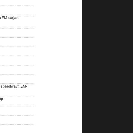
n EM-sarjan
lle speedwayn EM-
FF