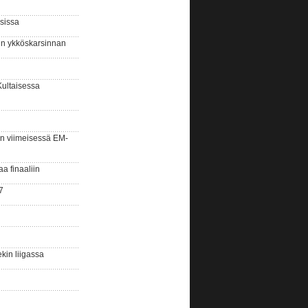
sissa
sin ykköskarsinnan
Kultaisessa
n viimeisessä EM-
aa finaaliin
7
kin liigassa