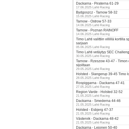
Dackarna - Piraterna 61-29
17.06.2025 Lahti Racing
Bydgoszcz - Tarnow 58-32
15.06.2025 Lahti Racing
Tarnow - Ostrow 57-33
14.06.2025 Lahti Racing
Tarnow - Poznan RAINOFF
14.06.2025 Lahti Racing
Timo Lahti valittiin villillä kortil
sarjaan
05.06.2025 Lahti Racing
Timo Lahti vetäytyy SEC Challen
30.05.2025 Lahti Racing
Tarnow - Rzeszow 43-47 - Timon 
sijoiltaan
29.05.2025 Lahti Racing
Holsted - Slangerup 39-45 Timo l
28.05.2025 Lahti Racing
Rospiggarna - Dackarna 47-41
27.05.2025 Lahti Racing
Region Varde - Holsted 32-52
21.05.2025 Lahti Racing
Dackarna - Smederna 44-46
21.05.2025 Lahti Racing
Holsted - Esbjerg 47-37
21.05.2025 Lahti Racing
Västervik - Dackarna 48-42
21.05.2025 Lahti Racing
Dackarna - Lejonen 50-40