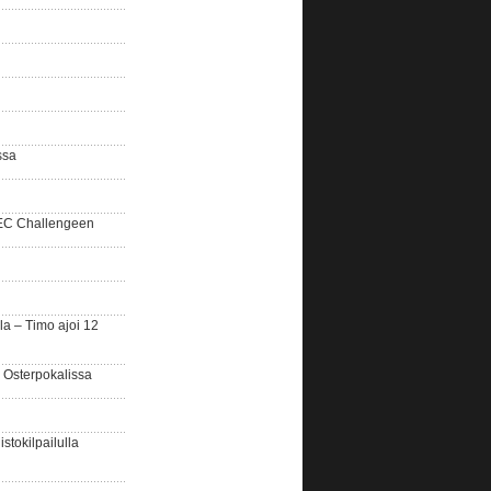
ssa
SEC Challengeen
la – Timo ajoi 12
 Osterpokalissa
stokilpailulla