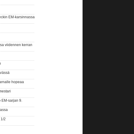
eckin EM-karsinnassa
ssa viidennen kerran
n
ärässä
arnalle hopeaa
mestari
o EM-sarjan 9.
gassa
 1/2