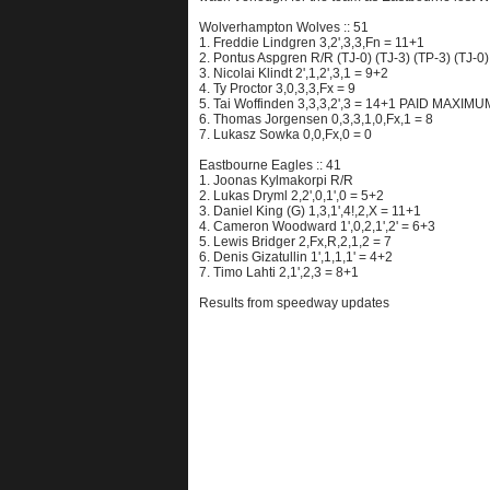
Wolverhampton Wolves :: 51
1. Freddie Lindgren 3,2',3,3,Fn = 11+1
2. Pontus Aspgren R/R (TJ-0) (TJ-3) (TP-3) (TJ-0)
3. Nicolai Klindt 2',1,2',3,1 = 9+2
4. Ty Proctor 3,0,3,3,Fx = 9
5. Tai Woffinden 3,3,3,2',3 = 14+1 PAID MAXIMU
6. Thomas Jorgensen 0,3,3,1,0,Fx,1 = 8
7. Lukasz Sowka 0,0,Fx,0 = 0
Eastbourne Eagles :: 41
1. Joonas Kylmakorpi R/R
2. Lukas Dryml 2,2',0,1',0 = 5+2
3. Daniel King (G) 1,3,1',4!,2,X = 11+1
4. Cameron Woodward 1',0,2,1',2' = 6+3
5. Lewis Bridger 2,Fx,R,2,1,2 = 7
6. Denis Gizatullin 1',1,1,1' = 4+2
7. Timo Lahti 2,1',2,3 = 8+1
Results from speedway updates