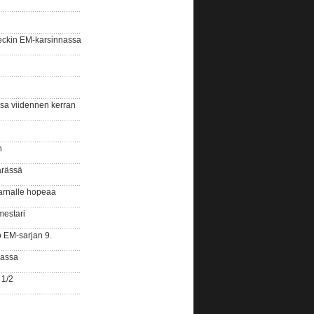
eckin EM-karsinnassa
ssa viidennen kerran
n
ärässä
arnalle hopeaa
mestari
o EM-sarjan 9.
gassa
 1/2