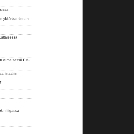
sissa
sin ykköskarsinnan
Kultaisessa
n viimeisessä EM-
aa finaaliin
7
kin liigassa