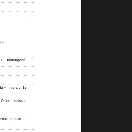
ssa
SEC Challengeen
la – Timo ajoi 12
 Osterpokalissa
stokilpailulla