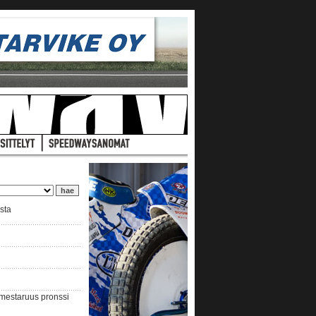
ista
nmestaruus pronssi