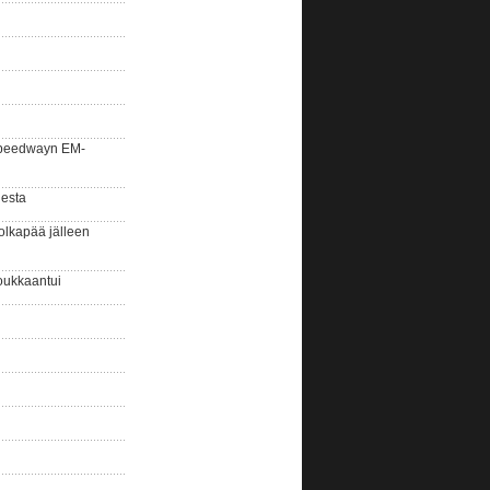
la speedwayn EM-
gesta
olkapää jälleen
oukkaantui