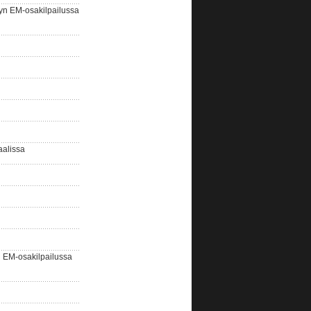
yn EM-osakilpailussa
aalissa
EM-osakilpailussa