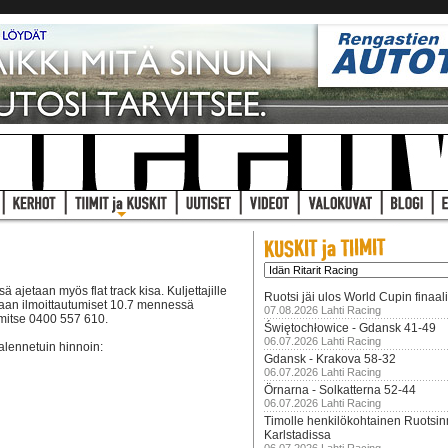
jetaan myös flat track kisa. Kuljettajille
Ruotsi jäi ulos World Cupin finaal
kisaan ilmoittautumiset 10.7 mennessä
07.08.2026 Lahti Racing
imitse 0400 557 610.
Świętochłowice - Gdansk 41-49
06.07.2026 Lahti Racing
alennetuin hinnoin:
Gdansk - Krakova 58-32
06.07.2026 Lahti Racing
Örnarna - Solkatterna 52-44
06.07.2026 Lahti Racing
Timolle henkilökohtainen Ruotsi
Karlstadissa