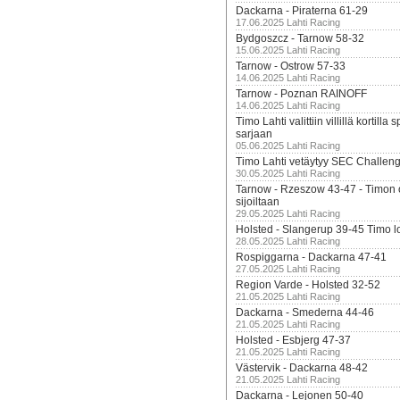
Dackarna - Piraterna 61-29
17.06.2025 Lahti Racing
Bydgoszcz - Tarnow 58-32
15.06.2025 Lahti Racing
Tarnow - Ostrow 57-33
14.06.2025 Lahti Racing
Tarnow - Poznan RAINOFF
14.06.2025 Lahti Racing
Timo Lahti valittiin villillä kortil
sarjaan
05.06.2025 Lahti Racing
Timo Lahti vetäytyy SEC Challen
30.05.2025 Lahti Racing
Tarnow - Rzeszow 43-47 - Timon 
sijoiltaan
29.05.2025 Lahti Racing
Holsted - Slangerup 39-45 Timo l
28.05.2025 Lahti Racing
Rospiggarna - Dackarna 47-41
27.05.2025 Lahti Racing
Region Varde - Holsted 32-52
21.05.2025 Lahti Racing
Dackarna - Smederna 44-46
21.05.2025 Lahti Racing
Holsted - Esbjerg 47-37
21.05.2025 Lahti Racing
Västervik - Dackarna 48-42
21.05.2025 Lahti Racing
Dackarna - Lejonen 50-40