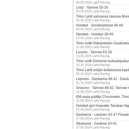
06.05.2025 Lahti Racing
Lodz - Tarnow 55-35
04.05.2025 Lahti Racing
Timo Lahti vahvassa iskussa Mur
04.05.2025 Lahti Racing
Holsted - Sonderjylland 40-44
04.05.2025 Lahti Racing
Fjelsted - Holsted 39-45
23.04.2025 Lahti Racing
Timo voitti Osterpokalin Gustrowi
21.04.2025 Lahti Racing
Leszno - Tarnow 63-26
13.04.2025 Lahti Racing
Timo voitti Dohrenin kutsukilpailu
16.10.2024 Lahti Racing
Timo Lahti neljäs kultaisessa kyp
08.10.2024 Lahti Racing
Lejonen - Dackarna 49-41 - Dack
01.10.2024 Lahti Racing
Gniezno - Tarnow 48-42, Tarnow 
22.09.2024 Lahti Racing
EM-sarja päättyi Chorzowiin, Tim
22.09.2024 Lahti Racing
Holsted ajoi hopealle Tanskan lii
22.09.2024 Lahti Racing
Dackarna - Lejonen 43-47 Finaali
17.09.2024 Lahti Racing
Stralsund - Gustrow 43-41
17.09.2024 Lahti Racing