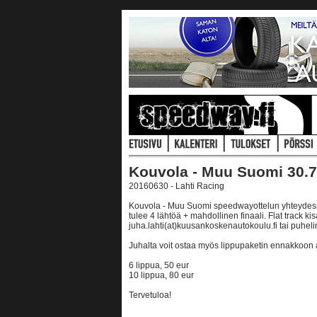
Kouvola - Muu Suomi 30.7
20160630 - Lahti Racing
Kouvola - Muu Suomi speedwayottelun yhteydessä a
tulee 4 lähtöä + mahdollinen finaali. Flat track 
juha.lahti(at)kuusankoskenautokoulu.fi tai puhel
Juhalta voit ostaa myös lippupaketin ennakkoon 
6 lippua, 50 eur
10 lippua, 80 eur
Tervetuloa!