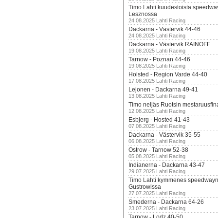
Timo Lahti kuudestoista speedwa
Lesznossa
24.08.2025 Lahti Racing
Dackarna - Västervik 44-46
24.08.2025 Lahti Racing
Dackarna - Västervik RAINOFF
19.08.2025 Lahti Racing
Tarnow - Poznan 44-46
19.08.2025 Lahti Racing
Holsted - Region Varde 44-40
17.08.2025 Lahti Racing
Lejonen - Dackarna 49-41
13.08.2025 Lahti Racing
Timo neljäs Ruotsin mestaruusfin
12.08.2025 Lahti Racing
Esbjerg - Hosted 41-43
07.08.2025 Lahti Racing
Dackarna - Västervik 35-55
06.08.2025 Lahti Racing
Ostrow - Tarnow 52-38
05.08.2025 Lahti Racing
Indianerna - Dackarna 43-47
29.07.2025 Lahti Racing
Timo Lahti kymmenes speedwayn 
Gustrowissa
27.07.2025 Lahti Racing
Smederna - Dackarna 64-26
23.07.2025 Lahti Racing
Tarnow - Lodz 40-50