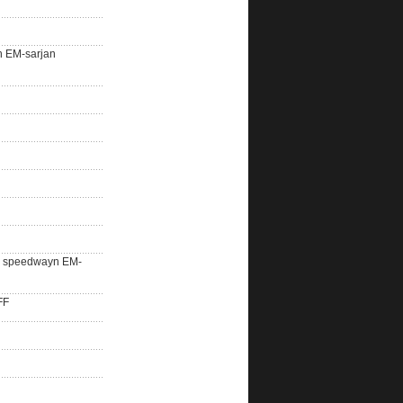
n EM-sarjan
lle speedwayn EM-
FF