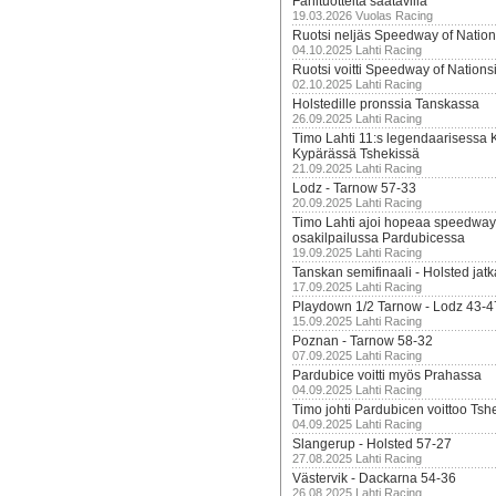
Fanituotteita saatavilla
19.03.2026 Vuolas Racing
Ruotsi neljäs Speedway of Nation
04.10.2025 Lahti Racing
Ruotsi voitti Speedway of Nation
02.10.2025 Lahti Racing
Holstedille pronssia Tanskassa
26.09.2025 Lahti Racing
Timo Lahti 11:s legendaarisessa 
Kypärässä Tshekissä
21.09.2025 Lahti Racing
Lodz - Tarnow 57-33
20.09.2025 Lahti Racing
Timo Lahti ajoi hopeaa speedway
osakilpailussa Pardubicessa
19.09.2025 Lahti Racing
Tanskan semifinaali - Holsted jatk
17.09.2025 Lahti Racing
Playdown 1/2 Tarnow - Lodz 43-4
15.09.2025 Lahti Racing
Poznan - Tarnow 58-32
07.09.2025 Lahti Racing
Pardubice voitti myös Prahassa
04.09.2025 Lahti Racing
Timo johti Pardubicen voittoo Tshe
04.09.2025 Lahti Racing
Slangerup - Holsted 57-27
27.08.2025 Lahti Racing
Västervik - Dackarna 54-36
26.08.2025 Lahti Racing