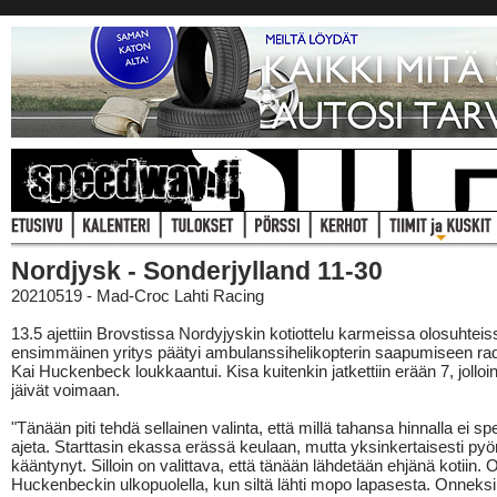
Nordjysk - Sonderjylland 11-30
20210519 - Mad-Croc Lahti Racing
13.5 ajettiin Brovstissa Nordyjyskin kotiottelu karmeissa olosuhteis
ensimmäinen yritys päätyi ambulanssihelikopterin saapumiseen rad
Kai Huckenbeck loukkaantui. Kisa kuitenkin jatkettiin erään 7, jolloin
jäivät voimaan.
"Tänään piti tehdä sellainen valinta, että millä tahansa hinnalla ei 
ajeta. Starttasin ekassa erässä keulaan, mutta yksinkertaisesti pyö
kääntynyt. Silloin on valittava, että tänään lähdetään ehjänä kotiin. O
Huckenbeckin ulkopuolella, kun siltä lähti mopo lapasesta. Onneksi