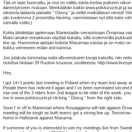
Tää on taas huomattu, ja mut on valittu toista kertaa putkeen viikon 
äänestykseen mukaan. Menkäähän kaikki www.polskizuzel.pl ja tuo
oikeesta laidasta painatte " Glosuj " ja sieltä meikäläisen nimeä! Vii
olin kuulemma 2 prosenttia hävinny, varmistetaan nyt että tulee väh
samalla voitto;)
Kohta lähdetään ajelemaan Mariestadiin vieraskisaan Örnarnaa vas
Matsi ainakin ennakkoon näyttää tiukalta, sillä molemmilla joukkuei
line up. Huomenna ajetaan kotona Masarnaa vastaa ja se matsi on
tiukka viimeseen erään asti kanssa.
Jos jotakuta kiinnostaa noita allsvenskanin kisoja katsella, niin neti
ostettua hintaan 39 Ruotsin kruunua, osoitteesta: http://www.lives
Hey,
I got 14+1 points last meeting in Poland when my team lost away a
People there has noticed it again and I´ve been nominated second t
row one of the 3 riders from 2nd league to be rider of the week. you
me in www.polskizuzel.pl clicking " Glosuj " from the right side.
Soon I´m off to Mariestad where Rospiggarna will ride against Örna
meeting will be tough as both teams got a strong line up. Tomorrow I
home in Hallstavik against Masarna.
If someone of you is interested to see my meetings live from Swed