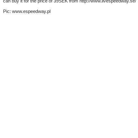
can buy it for the price of 39SEK from http://www.livespeedway.se/
Pic: www.espeedway.pl