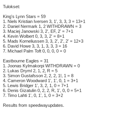
Tulokset:
King's Lynn Stars = 59
1. Niels Kristian Iversen 3, 1', 3, 3, 3 = 13+1
2. Daniel Nermark 1, 2 WITHDRAWN = 3
3. Maciej Janowski 3, 2', EF, 2' = 7+1
4. Kevin Wolbert 0, 3, 3, 2' = 8+1
5. Mads Korneliussen 3, 3, 2', 2', 2' = 12+3
6. David Howe 3, 3, 1, 3, 3, 3 = 16
7. Michael Palm Toft 0, 0, 0, 0 = 0
Eastbourne Eagles = 31
1. Joonas Kylmakorpi WITHDRAWN = 0
2. Lukas Dryml 2, 1, 2, R = 5
3. Simon Gustafsson 2, 2, 2, 1!, 1 = 8
4. Cameron Woodward 1', 1', 0, 1 = 3+1
5. Lewis Bridger 1', 3, 2, 1, 0 = 7+1
6. Denis Gizatulin 0, 2, 2, R, 1', 0, 0 = 5+1
7. Timo Lahti 1', 0, 1', 1, 0 = 3+2
Results from speedwayupdates.