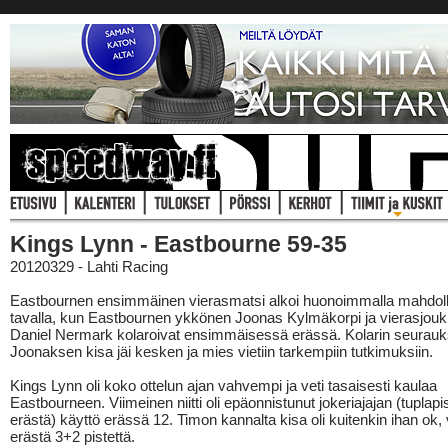
Kings Lynn - Eastbourne 59-35
20120329 - Lahti Racing
Eastbournen ensimmäinen vierasmatsi alkoi huonoimmalla mahdolli
tavalla, kun Eastbournen ykkönen Joonas Kylmäkorpi ja vierasjou
Daniel Nermark kolaroivat ensimmäisessä erässä. Kolarin seurau
Joonaksen kisa jäi kesken ja mies vietiin tarkempiin tutkimuksiin.
Kings Lynn oli koko ottelun ajan vahvempi ja veti tasaisesti kaulaa
Eastbourneen. Viimeinen niitti oli epäonnistunut jokeriajajan (tuplapi
erästä) käyttö erässä 12. Timon kannalta kisa oli kuitenkin ihan ok, 
erästä 3+2 pistettä.